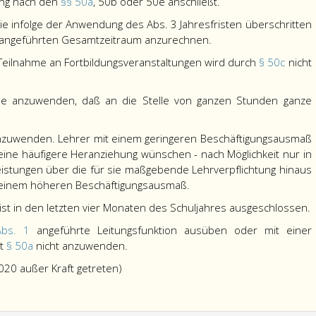
ung nach den
§§ 50a
, 50b oder 50e anschließt.
die infolge der Anwendung des Abs. 3 Jahresfristen überschritten
angeführten Gesamtzeitraum anzurechnen.
r Teilnahme an Fortbildungsveranstaltungen wird durch
§ 50c
nicht
be anzuwenden, daß an die Stelle von ganzen Stunden ganze
 anzuwenden. Lehrer mit einem geringeren Beschäftigungsausmaß
 eine häufigere Heranziehung wünschen - nach Möglichkeit nur in
istungen über die für sie maßgebende Lehrverpflichtung hinaus
 einem höheren Beschäftigungsausmaß.
ist in den letzten vier Monaten des Schuljahres ausgeschlossen.
Abs. 1
angeführte Leitungsfunktion ausüben oder mit einer
st
§ 50a
nicht anzuwenden.
020 außer Kraft getreten)