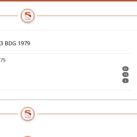
13 BDG 1979
979
53
10
2