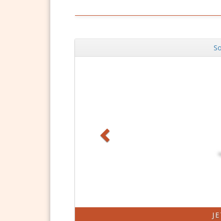
So
Zurück
DSGVO Vorlagen
J