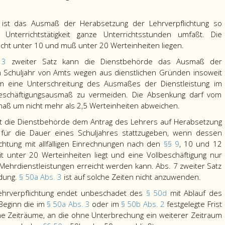
2
ist das Ausmaß der Herabsetzung der Lehrverpflichtung so
 Unterrichtstätigkeit ganze Unterrichtsstunden umfaßt. Die
icht unter 10 und muß unter 20 Werteinheiten liegen.
. 3
zweiter Satz kann die Dienstbehörde das Ausmaß der
n Schuljahr von Amts wegen aus dienstlichen Gründen insoweit
 um eine Unterschreitung des Ausmaßes der Dienstleistung im
Beschäftigungsausmaß zu vermeiden. Die Absenkung darf vom
aß um nicht mehr als 2,5 Werteinheiten abweichen.
t die Dienstbehörde dem Antrag des Lehrers auf Herabsetzung
 für die Dauer eines Schuljahres stattzugeben, wenn dessen
chtung mit allfälligen Einrechnungen nach den
§§ 9
, 10 und 12
 unter 20 Werteinheiten liegt und eine Vollbeschäftigung nur
Mehrdienstleistungen erreicht werden kann. Abs. 7 zweiter Satz
ndung.
§ 50a Abs. 3
ist auf solche Zeiten nicht anzuwenden.
Lehrverpflichtung endet unbeschadet des
§ 50d
mit Ablauf des
Beginn die im
§ 50a Abs. 3
oder im
§ 50b Abs. 2
festgelegte Frist
olche Zeiträume, an die ohne Unterbrechung ein weiterer Zeitraum