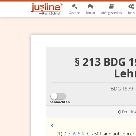
Gesetze
Forum
Abfrageservices
Tools
§ 213 BDG 
Leh
BDG 1979 -
beobachten
Berücksi
(1) Die
§§ 50a
bis 50f sind auf Lehre