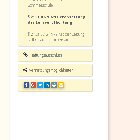
Sommerschule
§ 213 BDG 1979 Herabsetzung
der Lehrverpflichtung
§ 213a BDG 1979 Mit der Leitung
teilbetraute Lehrperson
§ 213b BDG 1979 Sabbatical
Haftungsausschluss
§ 213c BDG 1979 (weggefallen)
Vernetzungsmöglichkeiten
§ 213d BDG 1979
Mitarbeitergespräch und
Teamarbeitsbesprechung
§ 213e BDG 1979 Fort- und
Weiterbildungsplanungsgespräch
§ 214 BDG 1979 Geheimhaltung
§ 215 BDG 1979 Meldepflichten
§ 216 BDG 1979