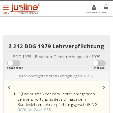
Menü
DROPDOWN: GEWÄHLTER WERT IST ALLE
ALLE
öffnen/schließen
Registrieren
Login
Menü
§ 212 BDG 1979 Lehrverpflichtung
BDG 1979 - Beamten-Dienstrechtsgesetz 1979
beobachten
merken
Berücksichtigter Stand der Gesetzgebung: 09.08.2026
Absatz
(1)
Das Ausmaß der dem Lehrer obliegenden
eins
Lehrverpflichtung richtet sich nach dem
Bundeslehrer-Lehrverpflichtungsgesetz (BLVG),
Das
BGBl. Nr. 244/1965
.