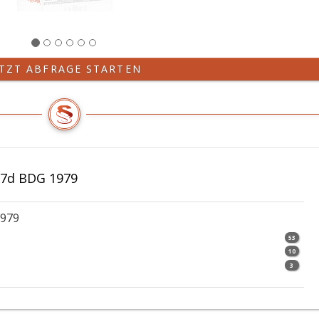
ETZT ABFRAGE STARTEN
07d BDG 1979
1979
53
10
3