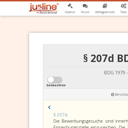
Gesetze
Forum
Abfrageservices
Tools
§ 207d 
BDG 1979 -
beobachten
Berücksi
Paragraph
§ 207d
.
207
Die Bewerbungsgesuche sind innerh
d,
Einreichungsstelle einzureichen. Die 