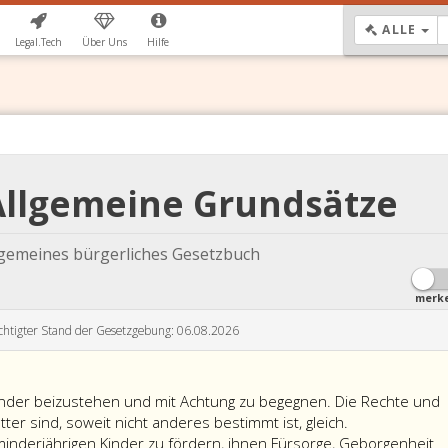
DR
ALLE
Legal.Tech
Über Uns
Hilfe
Allgemeine Grundsätze
lgemeines bürgerliches Gesetzbuch
merk
chtigter Stand der Gesetzgebung: 06.08.2026
ander beizustehen und mit Achtung zu begegnen. Die Rechte und
ter sind, soweit nicht anderes bestimmt ist, gleich.
minderjährigen Kinder zu fördern, ihnen Fürsorge, Geborgenheit