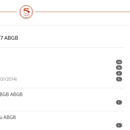
37 ABGB
10
23
6
(01/2014)
3
1ABGB ABGB
1
Au ABGB
1