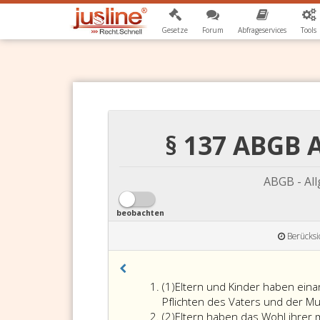
Gesetze
Forum
Abfrageservices
Tools
§ 137 ABGB 
ABGB - Al
beobachten
Berücksi
Absatz
(1)
Eltern und Kinder haben ein
eins
Pflichten des Vaters und der Mut
Absatz
(2)
Eltern haben das Wohl ihrer 