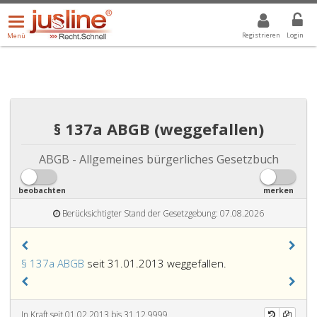
Menü
DROPDOWN: GEWÄHLTER WERT IST ALLE
ALLE
öffnen/schließen
Registrieren
Login
Menü
§ 137a ABGB (weggefallen)
ABGB - Allgemeines bürgerliches Gesetzbuch
beobachten
merken
Berücksichtigter Stand der Gesetzgebung: 07.08.2026
§ 137a ABGB
seit 31.01.2013 weggefallen.
In Kraft seit 01.02.2013 bis 31.12.9999