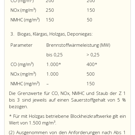
CO (mg/m³)
200
200
NO
x
(mg/m³)
250
150
NMHC (mg/m³)
150
50
3.
Biogas, Klärgas, Holzgas, Deponiegas:
Parameter
Brennstoffwärmeleistung (MW)
bis 0,25
> 0,25
CO (mg/m³)
1.000*
400*
NO
x
(mg/m³)
1.000
500
NMHC (mg/m³)
–
150
Die Grenzwerte für CO, NO
x
, NMHC und Staub der Z 1
bis 3 sind jeweils auf einen Sauerstoffgehalt von 5 %
bezogen.
* Für mit Holzgas betriebene Blockheizkraftwerke gilt ein
Wert von 1.500 mg/m³.
(2) Ausgenommen von den Anforderungen nach Abs 1