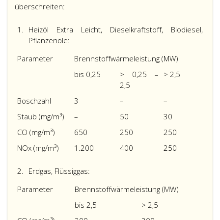
überschreiten:
1.
Heizöl Extra Leicht, Dieselkraftstoff, Biodiesel,
Pflanzenöle:
Parameter
Brennstoffwärmeleistung (MW)
bis 0,25
> 0,25 –
> 2,5
2,5
Boschzahl
3
–
–
Staub (mg/m³)
–
50
30
CO (mg/m³)
650
250
250
NO
x
(mg/m³)
1.200
400
250
2.
Erdgas, Flüssiggas:
Parameter
Brennstoffwärmeleistung (MW)
bis 2,5
> 2,5