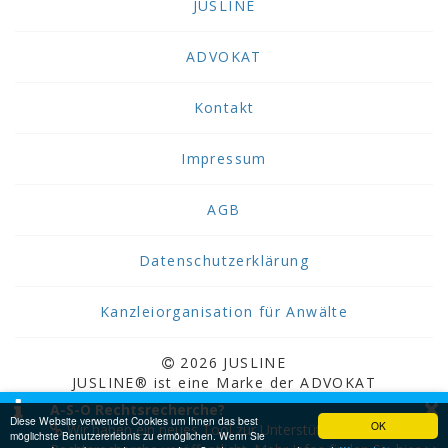
JUSLINE
ADVOKAT
Kontakt
Impressum
AGB
Datenschutzerklärung
Kanzleiorganisation für Anwälte
2026 JUSLINE
JUSLINE® ist eine Marke der ADVOKAT
×
Unternehmensberatung Greiter & Greiter GmbH.
A-S-O Rechtsrecherche?
Diese Website verwendet Cookies um Ihnen das best
OK
Wir haben ein neues Tool zur Unterstützung bei der
möglichste Benutzererlebnis zu ermöglichen. Wenn Sie