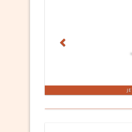
DSGVO Vorlagen
11,90 €
J