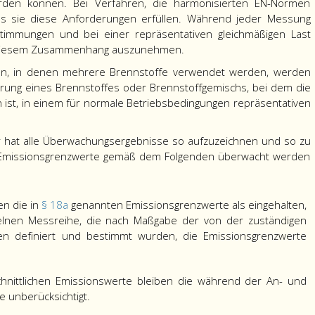
werden können. Bei Verfahren, die harmonisierten EN-Normen
ss sie diese Anforderungen erfüllen. Während jeder Messung
timmungen und bei einer repräsentativen gleichmäßigen Last
in diesem Zusammenhang auszunehmen.
gen, in denen mehrere Brennstoffe verwendet werden, werden
rung eines Brennstoffes oder Brennstoffgemischs, bei dem die
ist, in einem für normale Betriebsbedingungen repräsentativen
er hat alle Überwachungsergebnisse so aufzuzeichnen und so zu
er Emissionsgrenzwerte gemäß dem Folgenden überwacht werden
en die in
§ 18a
genannten Emissionsgrenzwerte als eingehalten,
elnen Messreihe, die nach Maßgabe der von der zuständigen
ten definiert und bestimmt wurden, die Emissionsgrenzwerte
hnittlichen Emissionswerte bleiben die während der An- und
 unberücksichtigt.