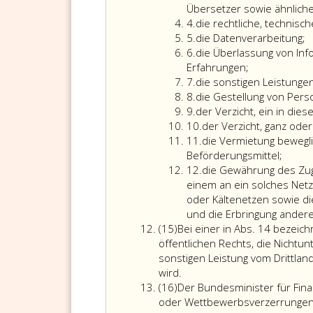
Sinne
Übersetzer sowie ähnlich
Ziffer
des
4.
die rechtliche, technisc
4
Ziffer
Absatz
5.
die Datenverarbeitung;
5
Ziffer
5,
6.
die Überlassung von Inf
6
Ziffer
Erfahrungen;
Ziffer
3
7.
die sonstigen Leistunge
7
Ziffer
und
8.
die Gestellung von Perso
8
Ziffer
hat
9.
der Verzicht, ein in di
9
Ziffer
er
10.
der Verzicht, ganz oder
10
Ziffer
keinen
11.
die Vermietung bewegl
11
Wohnsitz,
Beförderungsmittel;
Ziffer
Sitz
12.
die Gewährung des Zug
12
oder
einem an ein solches Netz
gewöhnlichen
oder Kältenetzen sowie di
Aufenthalt
und die Erbringung andere
Absatz
im
(15)
Bei einer in Abs. 14 bezeic
15
Gemeinschaftsgebiet
öffentlichen Rechts, die Nichtun
werden
sonstigen Leistung vom Drittlan
Bei
die
wird.
Absatz
einer
folgenden
(16)
Der Bundesminister für Fi
16
in
sonstigen
oder Wettbewerbsverzerrungen z