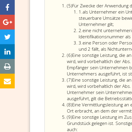
Absatz
(5)
Für Zwecke der Anwendung der
5
Ziffer
1.
als Unternehmer ein U
eins
steuerbare Umsätze bewirk
als
Unternehmer gilt;
Ziffer
Unterne
2.
eine nicht unternehmeri
2
ein
Identifikationsnummer al
Ziffer
Unterne
3.
eine Person oder Perso
3
gemäß
und 2 fällt, als Nichtunte
Absatz
Paragra
(6)
Eine sonstige Leistung, die 
6
2,,
wird, wird vorbehaltlich der Ab
wobei
Empfänger sein Unternehmen betr
ein
Unternehmers ausgeführt, ist s
Absatz
Unterne
(7)
Eine sonstige Leistung, die 
7
der
wird, wird vorbehaltlich der Ab
auch
Unternehmer sein Unternehmen b
nicht
ausgeführt, gilt die Betriebsstät
Absatz
steuerb
(8)
Eine Vermittlungsleistung an
8
Umsätze
Ort erbracht, an dem der vermit
Absatz
bewirkt,
(9)
Eine sonstige Leistung im Z
9
in
Grundstück gelegen ist. Sonst
Bezug
auch: