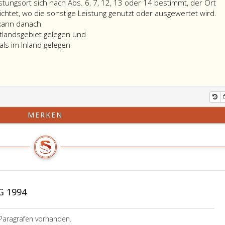
der
wird.
Ziff
stungsort sich nach Abs. 6, 7, 12, 13 oder 14 bestimmt, der Ort
Leistungsempfänger
9,
ichtet, wo die sonstige Leistung genutzt oder ausgewertet wird.
Der
ein
Lite
 kann danach
Bundesminister
Nichtunternehmer
c,
ittlandsgebiet gelegen und
für
im
bez
 als im Inland gelegen
Finanzen
Sinne
Art;
kann,
des
um
Absatz
Doppelbesteuerungen,
5,
Nichtbesteuerungen
Ziffer
oder
3,
MERKEN
Wettbewerbsverzerrungen
ist.
zu
vermeiden,
durch
Verordnung
festlegen,
dass
G 1994
sich
bei
sonstigen
Paragrafen vorhanden.
Leistungen,