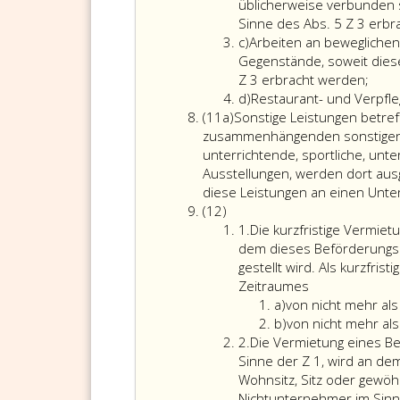
b
üblicherweise verbunden 
Sinne des Abs. 5 Z 3 erbr
Litera
c)
Arbeiten an bewegliche
c
Gegenstände, soweit dies
Arbe
Z 3 erbracht werden;
Litera
an
d)
Restaurant- und Verpfle
Absatz
d
bewe
(11a)
Sonstige Leistungen betref
11
körpe
zusammenhängenden sonstigen Lei
a
Gege
unterrichtende, sportliche, unt
und
Ausstellungen, werden dort ausg
die
diese Leistungen an einen Unte
Absatz
Begu
(12)
12
Ziffer
dies
1.
Die kurzfristige Vermie
eins
Gege
dem dieses Beförderungsm
sowe
gestellt wird. Als kurzfri
dies
Zeitraumes
Litera
Leis
a)
von nicht mehr al
a
Litera
an
b)
von nicht mehr al
Ziffer
b
eine
2.
Die Vermietung eines Be
2
Nich
Sinne der Z 1, wird an d
im
Wohnsitz, Sitz oder gewöhn
Sinn
Nichtunternehmer im Sinne