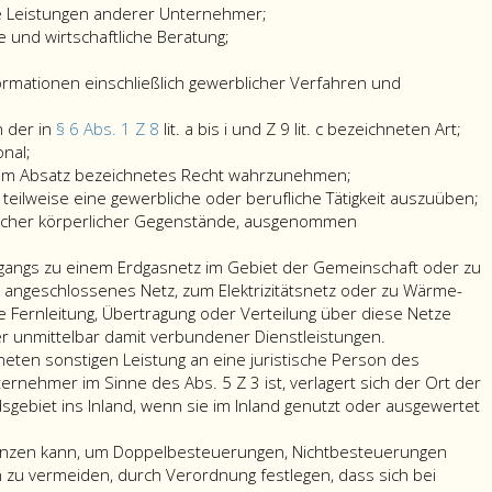
gelegenen
seinen
sie
Wohnsitz,
soweit
e Leistungen anderer Unternehmer;
Anschlussstrecken,
Wohnsitz,
per
Sitz
diese
he und wirtschaftliche Beratung;
sowie
Sitz
Streaming
oder
Leistun
die
oder
übertragen
gewöhnlichen
an
ormationen einschließlich gewerblicher Verfahren und
Beförderung
gewöhnlichen
oder
Aufenthalt
einen
auf
Aufenthalt
auf
hat,
Untern
die
n der in
§ 6 Abs. 1 Z 8
lit. a bis i und Z 9 lit. c bezeichneten Art;
ausländischen
hat,
andere
soweit
im
son
nal;
Durchgangsstrecken,
soweit
Weise
diese
Sinne
Lei
esem Absatz bezeichnetes Recht wahrzunehmen;
soweit
diese
virtuell
Leistungen
des
der
 teilweise eine gewerbliche oder berufliche Tätigkeit auszuüben;
eine
Leistung
verfügbar
an
Absatz
in
icher körperlicher Gegenstände, ausgenommen
durchgehende
an
gemacht
einen
5,
Par
Abfertigung
einen
werden.
Nichtunterneh
Ziffer
6,
angs zu einem Erdgasnetz im Gebiet der Gemeinschaft oder zu
nach
Nichtunternehmer
im
eins
Abs
 angeschlossenes Netz, zum Elektrizitätsnetz oder zu Wärme-
Inlandstarifen
im
Sinne
und
eins
e Fernleitung, Übertragung oder Verteilung über diese Netze
erfolgt.
Sinne
des
2
Ziff
r unmittelbar damit verbundener Dienstleistungen.
Gleiches
des
Absatz
erbrach
8,
hneten sonstigen Leistung an eine juristische Person des
,
gilt
Absatz
5,
werden.
Lite
ternehmer im Sinne des Abs. 5 Z 3 ist, verlagert sich der Ort der
für
5,
Ziffer
a
dsgebiet ins Inland, wenn sie im Inland genutzt oder ausgewertet
eine
Ziffer
3,
bis
Güterbeförderungsleistung,
3,
erbracht
i
nanzen kann, um Doppelbesteuerungen, Nichtbesteuerungen
wenn
erbracht
werden:
und
u vermeiden, durch Verordnung festlegen, dass sich bei