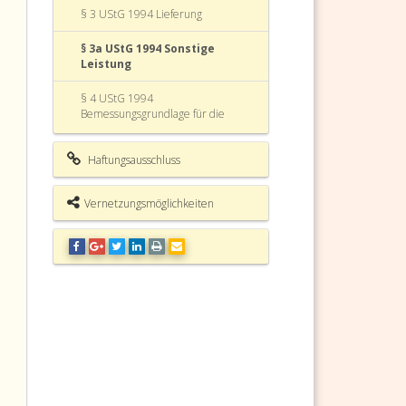
§ 3 UStG 1994 Lieferung
§ 3a UStG 1994 Sonstige
Leistung
§ 4 UStG 1994
Bemessungsgrundlage für die
Lieferungen, sonstigen Leistungen
und den Eigenverbrauch
Haftungsausschluss
§ 5 UStG 1994
Bemessungsgrundlage für die
Vernetzungsmöglichkeiten
Einfuhr
§ 6 UStG 1994 Steuerbefreiungen
§ 7 UStG 1994 Ausfuhrlieferung
§ 8 UStG 1994 Lohnveredlung an
Gegenständen der Ausfuhr
§ 9 UStG 1994 Umsätze für die
Seeschiffahrt und für die Luftfahrt