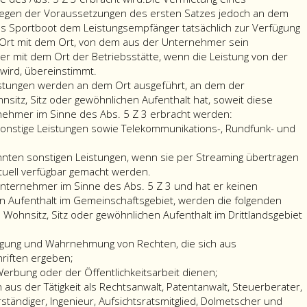
5,
unter
Vermietung
Betriebsstätte
der
diese
kulturell
liegen der Voraussetzungen des ersten Satzes jedoch an dem
tz
Ziffer
dieses
eines
als
Ort
Leistunge
künstler
as Sportboot dem Leistungsempfänger tatsächlich zur Verfügung
3,
Bundesgesetz.
Beförderungsmittels,
der
der
an
wissensc
r Ort mit dem Ort, von dem aus der Unternehmer sein
r
erbracht
Als
ausgenommen
Ort
Betriebsstätte
einen
unterri
r mit dem Ort der Betriebsstätte, wenn die Leistung von der
werden;
inländischer
die
der
maßgebend.
Nichtunt
sportlic
 wird, übereinstimmt.
acht
Teil
kurzfristige
sonstigen
im
unterha
istungen werden an dem Ort ausgeführt, an dem der
en;
der
Vermietung
Leistung.
Sinne
oder
itz, Sitz oder gewöhnlichen Aufenthalt hat, soweit diese
Leistung
im
Die
des
ähnliche
nehmer im Sinne des Abs. 5 Z 3 erbracht werden:
gilt
Sinne
folgenden
Absatz
Veranst
sonstige Leistungen sowie Telekommunikations-, Rundfunk- und
auch
der
sonstigen
5,
wie
die
Ziffer
Leistungen
Ziffer
Messen
nannten sonstigen Leistungen, wenn sie per Streaming übertragen
Beförderung
eins,,
die
werden
3,
und
tuell verfügbar gemacht werden.
auf
wird
in
an
erbracht
Ausstel
unternehmer im Sinne des Abs. 5 Z 3 und hat er keinen
den
an
Absatz
dem
werden;
werden
en Aufenthalt im Gemeinschaftsgebiet, werden die folgenden
von
dem
11,
Ort
dort
Wohnsitz, Sitz oder gewöhnlichen Aufenthalt im Drittlandsgebiet
inländischen
Ort
Litera
ausgeführt,
ausgefüh
Eisenbahnverwaltungen
ausgeführt,
a,
an
wo
agung und Wahrnehmung von Rechten, die sich aus
betriebenen,
an
genannten
dem
diese
riften ergeben;
auf
dem
sonstigen
der
Veranst
Werbung oder der Öffentlichkeitsarbeit dienen;
ausländischem
der
Leistungen,
Leistungsempfä
tatsächl
 aus der Tätigkeit als Rechtsanwalt, Patentanwalt, Steuerberater,
Gebiet
Leistungsempfänger
wenn
seinen
stattfin
ständiger, Ingenieur, Aufsichtsratsmitglied, Dolmetscher und