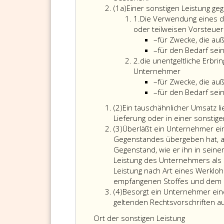
Absatz
(1a)
Einer sonstigen Leistung geg
eins
Ziffer
1.
Die Verwendung eines 
a
eins
oder teilweisen Vorsteue
Strichaufzählung
–
für Zwecke, die au
Strichaufzählung
–
für den Bedarf sei
Ziffer
2.
die unentgeltliche Erbr
2
Unternehmer
Strichaufzählung
–
für Zwecke, die au
Strichaufzählung
–
für den Bedarf sei
Absatz
(2)
Ein tauschähnlicher Umsatz lie
2
Lieferung oder in einer sonstige
Absatz
(3)
Überläßt ein Unternehmer ein
3
Gegenstandes übergeben hat, an
Gegenstand, wie er ihn in seine
Leistung des Unternehmers als s
Leistung nach Art eines Werkl
empfangenen Stoffes und dem 
Absatz
(4)
Besorgt ein Unternehmer eine 
4
geltenden Rechtsvorschriften 
Ort der sonstigen Leistung