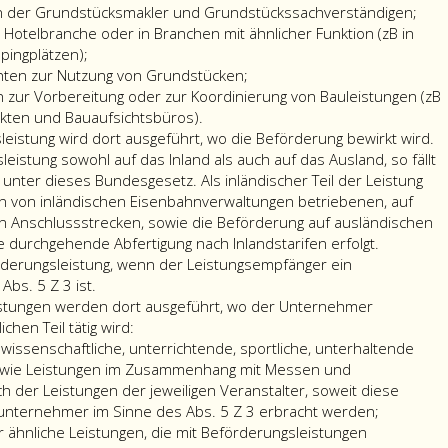
fällt,
Nichtunternehmer
Nichtunternehmer
Absatz
en der Grundstücksmakler und Grundstückssachverständigen;
als
im
im
5,
 Hotelbranche oder in Branchen mit ähnlicher Funktion (zB in
Nichtunternehmer.
Sinne
Sinne
Ziffer
pingplätzen);
des
des
eins
hten zur Nutzung von Grundstücken;
en
Absatz
Absatz
und
n zur Vorbereitung oder zur Koordinierung von Bauleistungen (zB
n
5,
5,
2
ekten und Bauaufsichtsbüros).
en
Ziffer
Ziffer
ausgeführt
istung wird dort ausgeführt, wo die Beförderung bewirkt wird.
3,
3,
wird,
leistung sowohl auf das Inland als auch auf das Ausland, so fällt
hmer
wird
ausgeführt
wird
g unter dieses Bundesgesetz. Als inländischer Teil der Leistung
an
wird,
vorbehaltlich
en von inländischen Eisenbahnverwaltungen betriebenen, auf
dem
wird
der
 Anschlussstrecken, sowie die Beförderung auf ausländischen
Ort
vorbehaltlich
Absatz
 durchgehende Abfertigung nach Inlandstarifen erfolgt.
erbracht,
der
8
örderungsleistung, wenn der Leistungsempfänger ein
Eine
an
Absatz
bis
bs. 5 Z 3 ist.
Personenbeförderungsleistung
dem
8
16
istungen werden dort ausgeführt, wo der Unternehmer
wird
der
bis
und
chen Teil tätig wird:
dort
vermittelte
16
Artikel
, wissenschaftliche, unterrichtende, sportliche, unterhaltende
ausgeführt,
Umsatz
und
3
, wie Leistungen im Zusammenhang mit Messen und
wo
ausgeführt
Artikel
a,
ch der Leistungen der jeweiligen Veranstalter, soweit diese
die
wird.
3
an
kulturelle,
tunternehmer im Sinne des Abs. 5 Z 3 erbracht werden;
Beförderung
a,
dem
künstleris
 ähnliche Leistungen, die mit Beförderungsleistungen