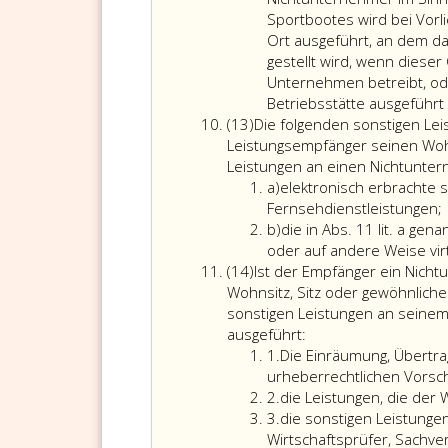
des
Sportbootes wird bei Vor
Absa
Ort ausgeführt, an dem d
5,
gestellt wird, wenn diese
Ziffe
Unternehmen betreibt, ode
3,
Betriebsstätte ausgeführt
Absatz
erbr
(13)
Die folgenden sonstigen Le
13
werd
Leistungsempfänger seinen Wohns
Leistungen an einen Nichtunter
Litera
a)
elektronisch erbrachte 
a
Fernsehdienstleistungen;
Litera
b)
die in Abs. 11 lit. a ge
b
oder auf andere Weise vir
Absatz
(14)
Ist der Empfänger ein Nicht
14
Wohnsitz, Sitz oder gewöhnlich
sonstigen Leistungen an seinem 
Ist
ausgeführt:
Ziffer
der
1.
Die Einräumung, Übertr
eins
Empfänger
urheberrechtlichen Vorsch
Ziffer
ein
2.
die Leistungen, die der 
2
Ziffer
Nichtunternehmer
3.
die sonstigen Leistungen
3
im
Wirtschaftsprüfer, Sachver