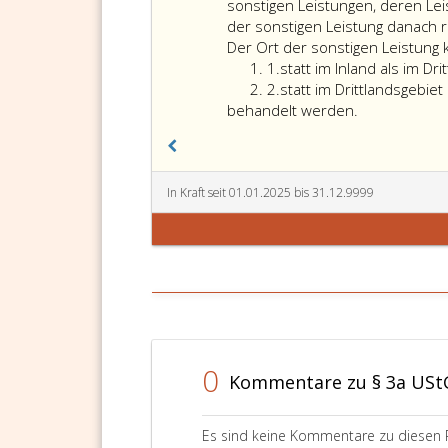
Absatz
Leistungen
sonstigen Leistungen, deren Lei
14,
an
der sonstigen Leistung danach r
bezeichneten
seinem
Der Ort der sonstigen Leistung
sonstigen
Ziffer
Wohnsitz,
1.
statt im Inland als im Dr
Leistung
eins
Ziffer
Sitz
2.
statt im Drittlandsgebiet
an
2
oder
behandelt werden.
eine
gewöhnlichen
juristische
Aufenthalt
Person
im
des
Drittlandsgebiet
In Kraft seit 01.01.2025 bis 31.12.9999
öffentlichen
ausgeführt:
Rechts,
die
Nichtunternehmer
im
Sinne
des
Absatz
0
Kommentare zu § 3a USt
5,
Ziffer
3,
Es sind keine Kommentare zu diesen 
ist,