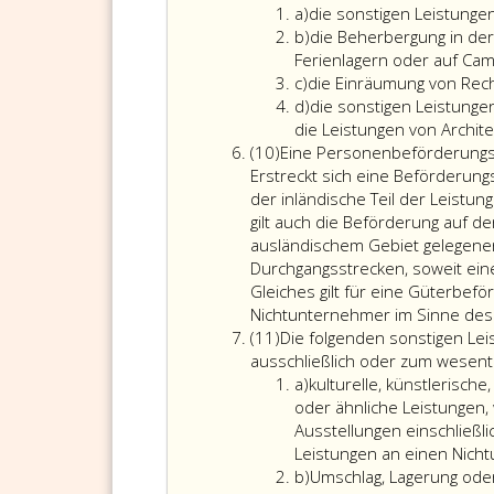
Litera
auf
a)
die sonstigen Leistung
a
Litera
alle
b)
die Beherbergung in der
b
an
Ferienlagern oder auf Cam
Litera
ihn
c)
die Einräumung von Rec
c
Litera
erbracht
d)
die sonstigen Leistunge
d
sonstige
die Leistungen von Archit
Absatz
Leistung
(10)
Eine Personenbeförderungsle
10
als
Erstreckt sich eine Beförderungs
Unterne
der inländische Teil der Leistun
gilt;
gilt auch die Beförderung auf d
ausländischem Gebiet gelegenen
Durchgangsstrecken, soweit eine
Gleiches gilt für eine Güterbef
Nichtunternehmer im Sinne des A
Absatz
(11)
Die folgenden sonstigen Le
11
ausschließlich oder zum wesentli
Litera
a)
kulturelle, künstlerische
a
oder ähnliche Leistungen
Ausstellungen einschließli
Leistungen an einen Nich
Litera
b)
Umschlag, Lagerung oder