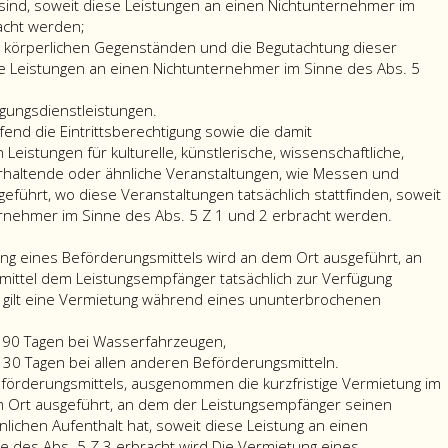
bewirkt
an
Ort
wissenscha
sind, soweit diese Leistungen an einen Nichtunternehmer im
Umschlag,
wird.
dem
ausgeführt,
unterrich
acht werden;
Lagerung
Erstreckt
Ort
von
sportliche
n körperlichen Gegenständen und die Begutachtung dieser
oder
sich
ausgeführt,
dem
unterhalt
e Leistungen an einen Nichtunternehmer im Sinne des Abs. 5
iten
ähnliche
eine
von
aus
oder
Leistungen,
Beförderungsleistung
dem
der
ähnliche
gungsdienstleistungen.
glichen
die
sowohl
aus
Empfänger
Leistunge
fend die Eintrittsberechtigung sowie die damit
rlichen
mit
auf
der
sein
wie
stungen für kulturelle, künstlerische, wissenschaftliche,
nständen
Beförderungsleistungen
das
Unternehmer
Unternehmen
Leistunge
erhaltende oder ähnliche Veranstaltungen, wie Messen und
üblicherweise
Inland
sein
betreibt.
im
eführt, wo diese Veranstaltungen tatsächlich stattfinden, soweit
verbunden
als
Unternehmen
Wird
Zusamme
Sonstig
rnehmer im Sinne des Abs. 5 Z 1 und 2 erbracht werden.
tachtung
sind,
auch
betreibt.
die
mit
Leistun
er
soweit
auf
Wird
sonstige
Messen
betreff
tung eines Beförderungsmittels wird an dem Ort ausgeführt, an
nstände,
diese
das
die
Leistung
und
die
ittel dem Leistungsempfänger tatsächlich zur Verfügung
it
Leistungen
Ausland,
sonstige
an
Ausstellu
Eintritt
stig gilt eine Vermietung während eines ununterbrochenen
e
an
so
Leistung
die
einschließ
sowie
tungen
einen
fällt
von
Betriebsstätte
der
die
s 90 Tagen bei Wasserfahrzeugen,
Nichtunternehmer
der
einer
eines
Leistunge
damit
s 30 Tagen bei allen anderen Beförderungsmitteln.
n
im
inländische
Betriebsstätte
Unternehmers
der
zusamm
förderungsmittels, ausgenommen die kurzfristige Vermietung im
tunternehmer
Sinne
Teil
ausgeführt,
ausgeführt,
jeweiligen
sonstig
em Ort ausgeführt, an dem der Leistungsempfänger seinen
des
der
gilt
ist
Veranstalt
Leistun
lichen Aufenthalt hat, soweit diese Leistung an einen
e
Absatz
Leistung
Die
die
stattdessen
soweit
für
 des Abs. 5 Z 3 erbracht wird.
Die Vermietung eines