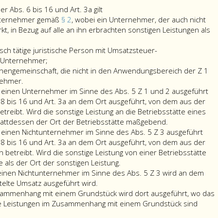
Für
 Abs. 6 bis 16 und Art. 3a gilt
Zwecke
nternehmer gemäß
§ 2
, wobei ein Unternehmer, der auch nicht
der
t, in Bezug auf alle an ihn erbrachten sonstigen Leistungen als
Anwendung
hmer
der
sch tätige juristische Person mit Umsatzsteuer-
Absatz
s Unternehmer;
hmer
6
nengemeinschaft, die nicht in den Anwendungsbereich der Z 1
eine
bis
rnehmer.
ph
Person
16
an einen Unternehmer im Sinne des Abs. 5 Z 1 und 2 ausgeführt
oder
und
s. 8 bis 16 und Art. 3a an dem Ort ausgeführt, von dem aus der
Personengemeinschaft,
Artikel
eibt. Wird die sonstige Leistung an die Betriebsstätte eines
die
3
Eine
tattdessen der Ort der Betriebsstätte maßgebend.
hmer,
nicht
a,
sonstige
an einen Nichtunternehmer im Sinne des Abs. 5 Z 3 ausgeführt
in
gilt
Leistung,
s. 8 bis 16 und Art. 3a an dem Ort ausgeführt, von dem aus der
den
die
etreibt. Wird die sonstige Leistung von einer Betriebsstätte
Anwendungsbereich
Eine
an
te als der Ort der sonstigen Leistung.
are
der
sonstige
einen
 einen Nichtunternehmer im Sinne des Abs. 5 Z 3 wird an dem
Ziffer
Eine
Leistung,
Unternehmer
telte Umsatz ausgeführt wird.
eins
Vermittlungsleistung
die
im
usammenhang mit einem Grundstück wird dort ausgeführt, wo das
und
an
an
Sinne
ige Leistungen im Zusammenhang mit einem Grundstück sind
2
einen
einen
des