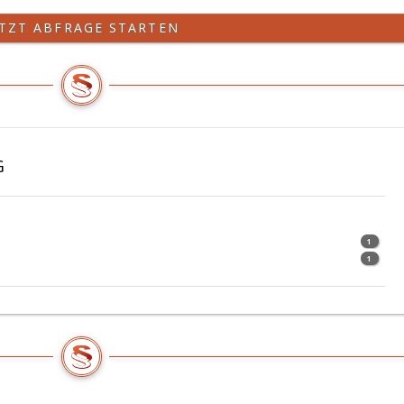
ETZT ABFRAGE STARTEN
G
1
1