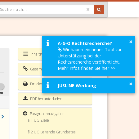
OPDOWN: GEWÄHLTER WERT IST ALLE
×
A-S-O Rechtsrecherche?
Wir haben ein neues Tool zur
Inhaltsverzeichnis UG
Unterstützung bei der
Rechtsrecherche veröffentlicht.
Mehr Infos finden Sie hier >>
Gesamte Rechtsvorschrift
×
Drucken
JUSLINE Werbung
en
PDF herunterladen
Paragrafennavigation
§ 1 UG Ziele
§ 2 UG Leitende Grundsätze