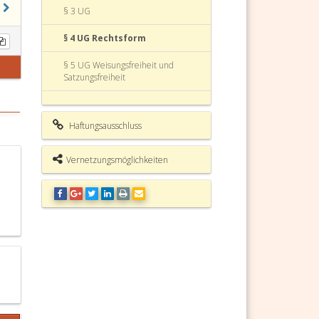
§ 3 UG
§ 4 UG Rechtsform
§ 5 UG Weisungsfreiheit und
Satzungsfreiheit
§ 6 UG
Haftungsausschluss
§ 7 UG Wirkungsbereich der
Universitäten
Vernetzungsmöglichkeiten
§ 8 UG Sicherung von Forschungs-
und Lehrbereichen
§ 9 UG Rechtsaufsicht
§ 10 UG Gesellschaften, Stiftungen,
Vereine
§ 11 UG Universitätsbericht
§ 12 UG Universitätsfinanzierung
aus Bundesmitteln