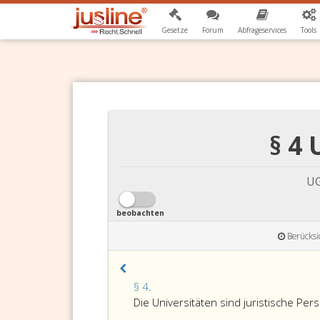
Gesetze
Forum
Abfrageservices
Tools
§ 4
UG
beobachten
Berücksi
Paragraph
§ 4
.
4,
Die Universitäten sind juristische Per