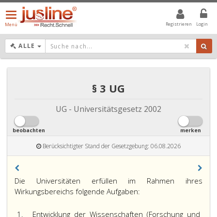
Menü
öffnen/schließen
Registrieren
Login
Menü
DROPDOWN: GEWÄHLTER WERT IST ALLE
ALLE
§ 3 UG
UG - Universitätsgesetz 2002
beobachten
merken
Berücksichtigter Stand der Gesetzgebung: 06.08.2026
Die Universitäten erfüllen im Rahmen ihres
Wirkungsbereichs folgende Aufgaben:
1.
Entwicklung der Wissenschaften (Forschung und