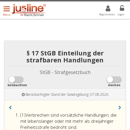
Menü
DROPDOWN: GEWÄHLTER WERT IST ALLE
ALLE
öffnen/schließen
Registrieren
Login
Menü
§ 17 StGB Einteilung der
strafbaren Handlungen
StGB - Strafgesetzbuch
beobachten
merken
Berücksichtigter Stand der Gesetzgebung: 07.08.2026
Absatz
(1)
Verbrechen sind vorsätzliche Handlungen, die
eins
mit lebenslanger oder mit mehr als dreijähriger
Freiheitsstrafe bedroht sind.