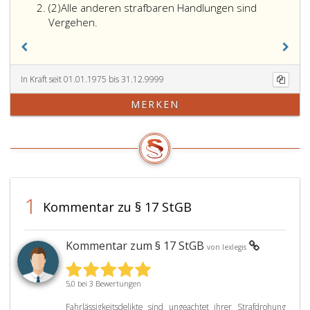
Absatz
(2)
Alle anderen strafbaren Handlungen sind
2
Vergehen.
In Kraft seit 01.01.1975 bis 31.12.9999
MERKEN
1
Kommentar zu § 17 StGB
Kommentar zum § 17 StGB
von lexlegis
5,0 bei 3 Bewertungen
Fahrlässigkeitsdelikte sind ungeachtet ihrer Strafdrohung