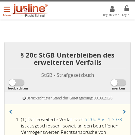
Menü
DROPDOWN: GEWÄHLTER WERT IST ALLE
ALLE
öffnen/schließen
Registrieren
Login
Menü
§ 20c StGB Unterbleiben des
erweiterten Verfalls
StGB - Strafgesetzbuch
beobachten
merken
Berücksichtigter Stand der Gesetzgebung: 08.08.2026
Absatz
(
1) Der erweiterte Verfall nach
§ 20b Abs. 1 StGB
eins
ist ausgeschlossen, soweit an den betroffenen
Vermögenswerten Rechtsansprüche von