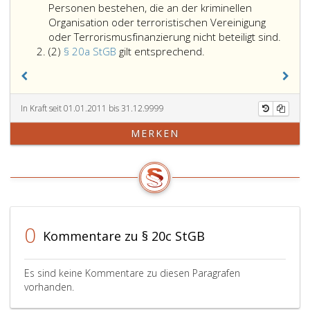
Personen bestehen, die an der kriminellen
Organisation oder terroristischen Vereinigung
1)
oder Terrorismusfinanzierung nicht beteiligt sind.
Absatz
)
Der
(2
)
§ 20a StGB
gilt entsprechend.
2
Paragraph
erwei
20
Verfall
a,
nach
StGB
Parag
In Kraft seit 01.01.2011 bis 31.12.9999
gilt
20
MERKEN
entsprechend.
b,
Absat
eins,
StGB
ist
ausge
sowei
0
Kommentare zu § 20c StGB
an
den
betro
Es sind keine Kommentare zu diesen Paragrafen
Vermö
vorhanden.
Recht