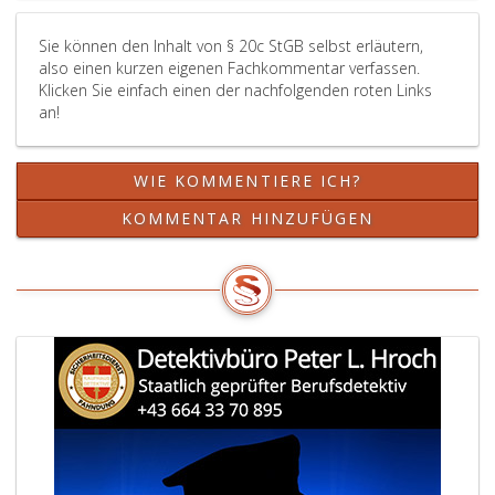
von
Perso
Sie können den Inhalt von § 20c StGB selbst erläutern,
beste
also einen kurzen eigenen Fachkommentar verfassen.
die
Klicken Sie einfach einen der nachfolgenden roten Links
an
an!
der
krimin
Organ
WIE KOMMENTIERE ICH?
oder
terror
KOMMENTAR HINZUFÜGEN
Verei
oder
Terro
nicht
beteili
sind.