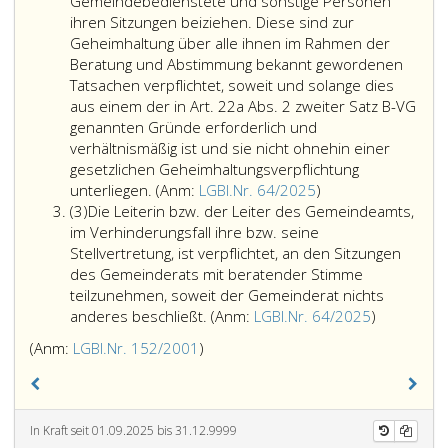
2
hat
Gemeindebedienstete und sonstige Personen
für
ihren Sitzungen beiziehen. Diese sind zur
die
Geheimhaltung über alle ihnen im Rahmen der
Geschäftsführung
Beratung und Abstimmung bekannt gewordenen
des
Tatsachen verpflichtet, soweit und solange dies
Gemeinderates
aus einem der in Art. 22a Abs. 2 zweiter Satz B-VG
und
genannten Gründe erforderlich und
seiner
verhältnismäßig ist und sie nicht ohnehin einer
Ausschüsse
gesetzlichen Geheimhaltungsverpflichtung
mit
Die
unterliegen.
(Anm:
LGBl.Nr. 64/2025
)
Absatz
Ausnahme
Kollegialorgane
(3)
Die Leiterin bzw. der Leiter des Gemeindeamts,
3
des
der
im Verhinderungsfall ihre bzw. seine
Prüfungsausschusses
Gemeinde
Stellvertretung, ist verpflichtet, an den Sitzungen
sowie
können
des Gemeinderats mit beratender Stimme
für
Gemeindebediens
teilzunehmen, soweit der Gemeinderat nichts
den
und
Die
anderes beschließt.
(Anm:
LGBl.Nr. 64/2025
)
Gemeindevorstand
sonstige
Leiterin
Anmerkung,
(Anm:
LGBl.Nr. 152/2001
)
auf
Personen
bzw.
LGBl.Nr. 152/2001
)
Grund
ihren
der
der
Sitzungen
Leiter
Bestimmungen
beiziehen.
des
In Kraft seit 01.09.2025 bis 31.12.9999
dieses
Diese
Gemeinde