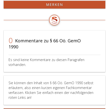
Landesgesetzes
sind
im
MERKEN
eine
zur
Verhinderu
Geschäftsordnung
Geheimhaltung
ihre
zu
über
bzw.
beschließen.
alle
seine
Anträge
ihnen
Stellvertre
auf
im
ist
0
Erlassung
Rahmen
verpflichte
Kommentare zu § 66 Oö. GemO
oder
der
an
1990
Abänderung
Beratung
den
der
und
Sitzungen
Geschäftsordnung
Abstimmung
des
Es sind keine Kommentare zu diesen Paragrafen
vorhanden.
können
bekannt
Gemeinde
nicht
gewordenen
mit
als
Tatsachen
beratende
Dringlichkeitsanträge
verpflichtet,
Stimme
Sie können den Inhalt von § 66 Oö. GemO 1990 selbst
(Paragraph
soweit
teilzuneh
erläutern, also einen kurzen eigenen Fachkommentar
46,
und
soweit
verfassen. Klicken Sie einfach einen der nachfolgenden
Absatz
solange
der
roten Links an!
3,)
dies
Gemeinde
eingebracht
aus
nichts