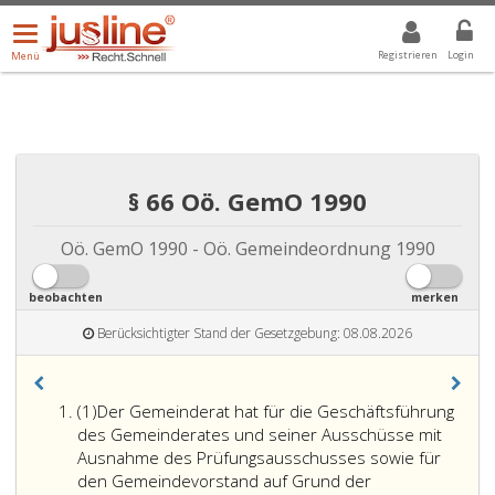
Menü
DROPDOWN: GEWÄHLTER WERT IST ALLE
ALLE
öffnen/schließen
Registrieren
Login
Menü
§ 66 Oö. GemO 1990
Oö. GemO 1990 - Oö. Gemeindeordnung 1990
beobachten
merken
Berücksichtigter Stand der Gesetzgebung: 08.08.2026
Absatz
(1)
Der Gemeinderat hat für die Geschäftsführung
eins
des Gemeinderates und seiner Ausschüsse mit
Ausnahme des Prüfungsausschusses sowie für
den Gemeindevorstand auf Grund der