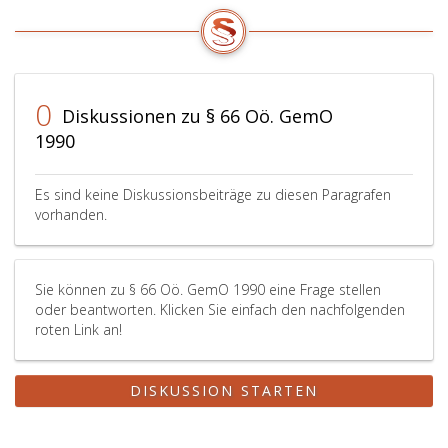
und
der
Redezeit)
sowie
über
0
Diskussionen zu § 66 Oö. GemO
die
1990
Ausübung
des
Rechts
Es sind keine Diskussionsbeiträge zu diesen Paragrafen
der
vorhanden.
Mitglieder
des
Gemeinderates,
sich
Sie können zu § 66 Oö. GemO 1990 eine Frage stellen
über
oder beantworten. Klicken Sie einfach den nachfolgenden
alle
roten Link an!
Angelegenheiten
des
DISKUSSION STARTEN
eigenen
Wirkungsbereichs
der