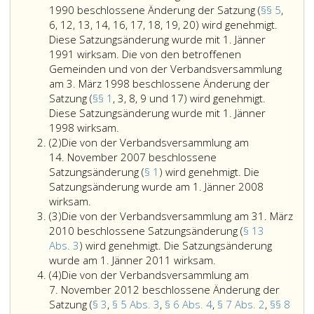
1990 beschlossene Änderung der Satzung (
§§ 5
,
6, 12, 13, 14, 16, 17, 18, 19, 20) wird genehmigt.
Diese Satzungsänderung wurde mit 1. Jänner
1991 wirksam. Die von den betroffenen
Gemeinden und von der Verbandsversammlung
am 3. März 1998 beschlossene Änderung der
Satzung (
§§ 1
, 3, 8, 9 und 17) wird genehmigt.
Diese Satzungsänderung wurde mit 1. Jänner
Die
1998 wirksam.
Absatz
von
(2)
Die von der Verbandsversammlung am
2
den
14. November 2007 beschlossene
betroffenen
Satzungsänderung (
§ 1
) wird genehmigt. Die
Gemeinden
Satzungsänderung wurde am 1. Jänner 2008
Die
und
wirksam.
Absatz
von
von
(3)
Die von der Verbandsversammlung am 31. März
3
der
der
2010 beschlossene Satzungsänderung (
§ 13
Verbandsversammlung
Verbandsversammlung
Abs. 3
) wird genehmigt. Die Satzungsänderung
am
am
Die
wurde am 1. Jänner 2011 wirksam.
Absatz
14. November
11. Dezember
von
(4)
Die von der Verbandsversammlung am
4
2007
1990
der
7. November 2012 beschlossene Änderung der
beschlossene
beschlossene
Verbandsversamml
Satzung (
§ 3
,
§ 5 Abs. 3
,
§ 6 Abs. 4
,
§ 7 Abs. 2
,
§§ 8