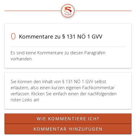
6,
am
wirksam.
4,,
Absatz
16. Oktober
Die
Paragraph
4
2024
von
7,
und
beschlossene
den
Absatz
5
Änderung
betroffenen
2,,
0
Kommentare zu § 131 NÖ 1 GVV
erster
der
Gemeinden
Paragraphen
Satz,
Satzung
und
8
Paragraph
(Paragraphen
von
bis
Es sind keine Kommentare zu diesen Paragrafen
7,
3,,
der
12,
vorhanden.
Absatz
5,
Verbandsversammlung
Paragraph
2,,
7,
am
13,
Paragraph
12,
3. März
Absatz
Sie können den Inhalt von § 131 NÖ 1 GVV selbst
9,
13
1998
2,,
erläutern, also einen kurzen eigenen Fachkommentar
Absatz
und
beschlossene
3
verfassen. Klicken Sie einfach einen der nachfolgenden
3,,
Tabelle
Änderung
und
roten Links an!
Paragraphen
1)
der
7,
16
wird
Satzung
Paragraph
und
genehmigt.
(Paragraphen
16
WIE KOMMENTIERE ICH?
17)
Die
eins,,
und
wird
Satzungsänderung
3,
Paragraph
KOMMENTAR HINZUFÜGEN
genehmigt.
wurde
8,
20,)