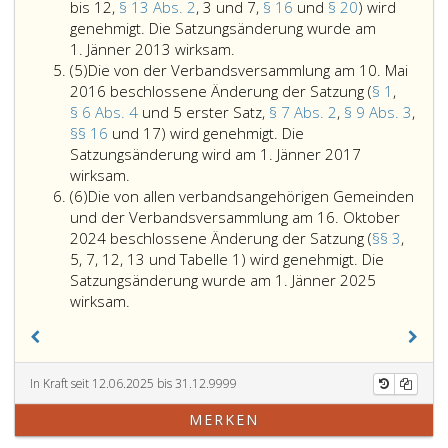
Satzungsänderung
Änderung
am
bis 12,
§ 13 Abs. 2
, 3 und 7,
§ 16
und
§ 20
) wird
(Paragraph
der
31. März
genehmigt. Die Satzungsänderung wurde am
eins,)
Satzung
Die
2010
1. Jänner 2013 wirksam.
Absatz
wird
(Paragraphen
von
beschlossene
(5)
Die von der Verbandsversammlung am 10. Mai
5
genehmigt.
5,,
der
Satzungsänderung
2016 beschlossene Änderung der Satzung (
§ 1
,
Die
6,
Verbandsversammlung
(Paragraph
§ 6 Abs. 4
und 5 erster Satz,
§ 7 Abs. 2
,
§ 9 Abs. 3
,
Satzungsänderung
12,
am
13,
§§ 16
und 17) wird genehmigt. Die
wurde
13,
7. November
Absatz
Satzungsänderung wird am 1. Jänner 2017
am
Die
14,
2012
3,)
wirksam.
Absatz
1. Jänner
von
16,
beschlossene
wird
(6)
Die von allen verbandsangehörigen Gemeinden
6
2008
der
17,
Änderung
genehmigt.
und der Verbandsversammlung am 16. Oktober
wirksam.
Verbandsversammlung
18,
der
Die
2024 beschlossene Änderung der Satzung (
§§ 3
,
am
19,
Satzung
Satzungsänderung
5, 7, 12, 13 und Tabelle 1) wird genehmigt. Die
10. Mai
20)
(Paragraph
wurde
Satzungsänderung wurde am 1. Jänner 2025
2016
Die
wird
3,,
am
wirksam.
beschlossene
von
genehmigt.
Paragraph
1. Jänner
Änderung
allen
Diese
5,
2011
der
verbandsangehörigen
Satzungsänderung
Absatz
wirksam.
Satzung
Gemeinden
wurde
3,,
In Kraft seit 12.06.2025 bis 31.12.9999
(Paragraph
und
mit
Paragraph
MERKEN
eins,,
der
1. Jänner
6,
Paragraph
Verbandsversammlung
1991
Absatz