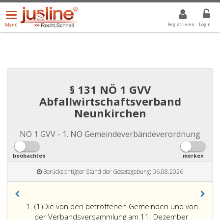
Menü
DROPDOWN: GEWÄHLTER WERT IST ALLE
ALLE
öffnen/schließen
Registrieren
Login
Menü
§ 131 NÖ 1 GVV
Abfallwirtschaftsverband
Neunkirchen
NÖ 1 GVV - 1. NÖ Gemeindeverbändeverordnung
beobachten
merken
Berücksichtigter Stand der Gesetzgebung: 06.08.2026
Absatz
(1)
Die von den betroffenen Gemeinden und von
eins
der Verbandsversammlung am 11. Dezember