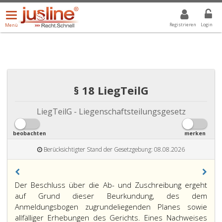
Menü
DROPDOWN: GEWÄHLTER WERT IST ALLE
ALLE
öffnen/schließen
Registrieren
Login
Menü
§ 18 LiegTeilG
LiegTeilG - Liegenschaftsteilungsgesetz
beobachten
merken
Berücksichtigter Stand der Gesetzgebung: 08.08.2026
Paragraph
Der Beschluss über die Ab- und Zuschreibung ergeht
18,
auf Grund dieser Beurkundung, des dem
Anmeldungsbogen zugrundeliegenden Planes sowie
allfälliger Erhebungen des Gerichts. Eines Nachweises