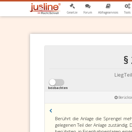
Gesetze
Forum
Abfrageservices
Tools
§
LiegTei
beobachten
Berücksi
Paragraph
Berührt die Anlage die Sprengel mehr
22,
gelegenen Teil der Anlage zuständig.
berührten, in Eisenbahneinlagen ein