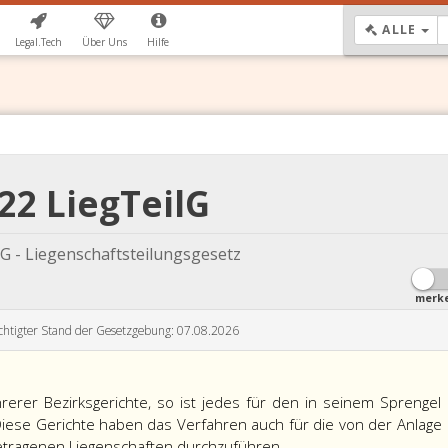
DR
ALLE
Legal.Tech
Über Uns
Hilfe
 22 LiegTeilG
lG - Liegenschaftsteilungsgesetz
merk
chtigter Stand der Gesetzgebung: 07.08.2026
erer Bezirksgerichte, so ist jedes für den in seinem Sprengel
 Diese Gerichte haben das Verfahren auch für die von der Anlage
getragenen Liegenschaften durchzuführen.