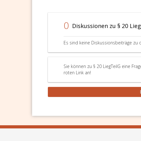
nach
Recht
der
0
Eintr
Diskussionen zu § 20 Lie
Ist
dem
Gesc
Es sind keine Diskussionsbeiträge zu 
der
Scha
nicht
Sie können zu § 20 LiegTeilG eine Fra
beka
roten Link an!
gewo
oder
ist
der
Scha
aus
eine
Verb
entst
so