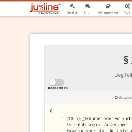
Gesetze
Forum
Abfrageservices
Tools
§
LiegTei
beobachten
Berücksi
Absatz
(1)
Ein Eigentümer oder ein Buch
eins
Durchführung der Änderungen in
Einvernehmen über die Rechtsab