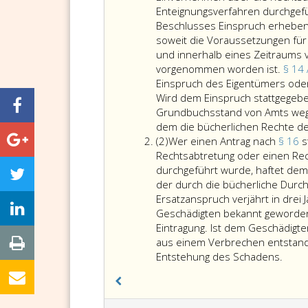
Enteignungsverfahren durchgefü
Beschlusses Einspruch erheben.
soweit die Voraussetzungen für
und innerhalb eines Zeitraums 
vorgenommen worden ist.
§ 14
Einspruch des Eigentümers ode
Wird dem Einspruch stattgegebe
Grundbuchsstand von Amts wegen
dem die bücherlichen Rechte de
Absatz
(2)
Wer einen Antrag nach
§ 16
s
2
Rechtsabtretung oder einen Rech
durchgeführt wurde, haftet dem
der durch die bücherliche Durc
Ersatzanspruch verjährt in dre
Geschädigten bekannt geworden i
Eintragung. Ist dem Geschädigt
aus einem Verbrechen entstande
Wer
Entstehung des Schadens.
eine
Antra
nach