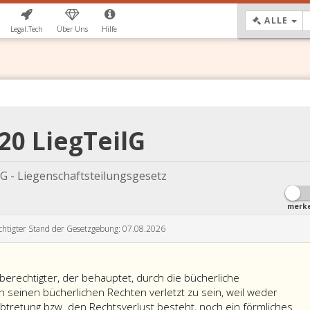
DR
ALLE
Legal.Tech
Über Uns
Hilfe
 20 LiegTeilG
lG - Liegenschaftsteilungsgesetz
merk
chtigter Stand der Gesetzgebung: 07.08.2026
berechtigter, der behauptet, durch die bücherliche
 seinen bücherlichen Rechten verletzt zu sein, weil weder
tretung bzw. den Rechtsverlust besteht, noch ein förmliches