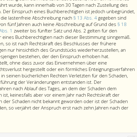
hrt wurde, kann innerhalb von 30 Tagen nach Zustellung des
 Der Einspruch eines Buchberechtigten ist jedoch unbegründet,
 die lastenfreie Abschreibung nach
§ 13 Abs. 4
gegeben sind
von fünf Jahren auch keine Abschreibung auf Grund des
§ 18
 Abs. 1
zweiter bis fünfter Satz und Abs. 2 gelten für den
r eines Buchberechtigten nach dieser Bestimmung sinngemäß.
n, so ist nach Rechtskraft des Beschlusses der frühere
 nur hinsichtlich des Grundstücks wiederherzustellen, an
Ein
sjenigen bestehen, der den Einspruch erhoben hat.
Eigentümer
tellt, ohne dass zuvor das Einvernehmen über eine
oder
tsverlust hergestellt oder ein förmliches Enteignungsverfahren
ein
 in seinen bücherlichen Rechten Verletzten für den Schaden,
Buchberechti
hführung der Veränderungen entstanden ist. Der
der
i Jahren nach Ablauf des Tages, an dem der Schaden dem
behauptet,
st, keinesfalls aber vor einem Jahr nach Rechtskraft der
durch
en der Schaden nicht bekannt geworden oder ist der Schaden
die
n, so verjährt der Anspruch erst nach zehn Jahren nach der
bücherliche
n
Durchführun
g
der
Änderungen