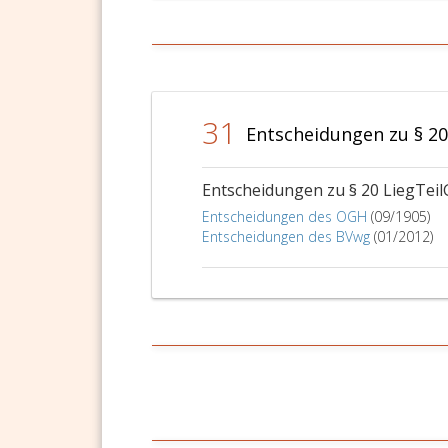
in
drei
Jahre
nach
Ablau
des
31
Entscheidungen zu § 20
Tages
an
dem
Entscheidungen zu § 20 LiegTeil
der
Entscheidungen des OGH
(09/1905)
Scha
Entscheidungen des BVwg
(01/2012)
dem
Gesc
beka
gewo
ist,
keine
aber
vor
eine
Jahr