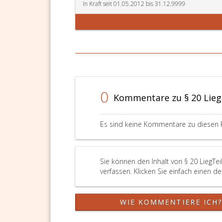
Para
In Kraft seit 01.05.2012 bis 31.12.9999
16,
stellt,
ohne
dass
zuvor
das
Einv
über
0
Kommentare zu § 20 Lieg
eine
Recht
oder
Es sind keine Kommentare zu diesen 
eine
Recht
herge
oder
Sie können den Inhalt von § 20 LiegTe
ein
verfassen. Klicken Sie einfach einen d
förml
Entei
durch
WIE KOMMENTIERE ICH
wurd