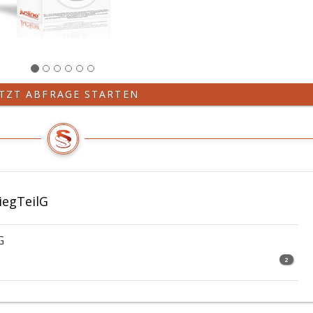
ETZT ABFRAGE STARTEN
iegTeilG
G
2