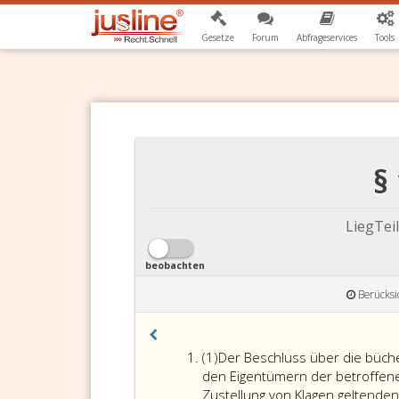
Gesetze
Forum
Abfrageservices
Tools
§
LiegTei
beobachten
Berücksi
Absatz
(1)
Der Beschluss über die büche
eins
den Eigentümern der betroffen
Zustellung von Klagen geltenden