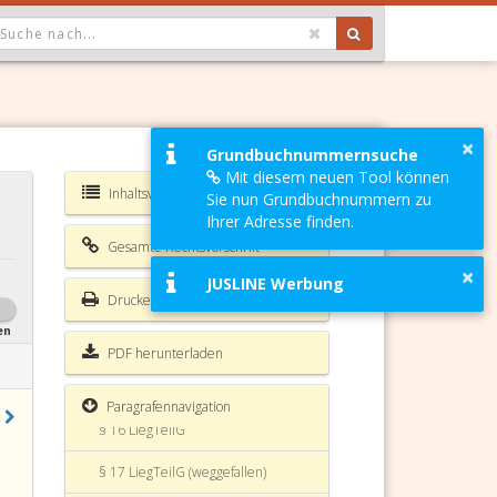
OPDOWN: GEWÄHLTER WERT IST ALLE
§ 9 LiegTeilG
×
Grundbuchnummernsuche
Mit diesem neuen Tool können
§ 10 LiegTeilG
Inhaltsverzeichnis LiegTeilG
Sie nun Grundbuchnummern zu
§ 11 LiegTeilG
Ihrer Adresse finden.
Gesamte Rechtsvorschrift
§ 12 LiegTeilG
×
JUSLINE Werbung
Drucken
§ 13 LiegTeilG
en
§ 14 LiegTeilG
PDF herunterladen
§ 15 LiegTeilG
Paragrafennavigation
§ 16 LiegTeilG
§ 17 LiegTeilG (weggefallen)