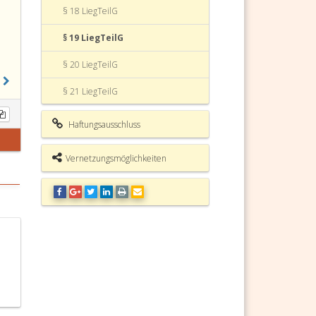
§ 18 LiegTeilG
§ 19 LiegTeilG
§ 20 LiegTeilG
§ 21 LiegTeilG
§ 22 LiegTeilG
Haftungsausschluss
§ 22a LiegTeilG (weggefallen)
Vernetzungsmöglichkeiten
§ 23 LiegTeilG
§ 24 LiegTeilG
§ 25 LiegTeilG
§ 26 LiegTeilG
§ 27 LiegTeilG (weggefallen)
§ 28 LiegTeilG