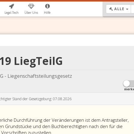
DR
ALLE
Legal.Tech
Über Uns
Hilfe
 19 LiegTeilG
lG - Liegenschaftsteilungsgesetz
merk
chtigter Stand der Gesetzgebung: 07.08.2026
rliche Durchführung der Veränderungen ist dem Antragsteller,
en Grundstücke und den Buchberechtigten nach den für die
 Vorschriften zuzustellen.