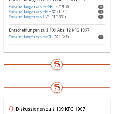
Qualifikation
Entscheidungen des VwGH
(02/1948)
8
gemäß
Entscheidungen des VfGH
(01/1980)
2
Absatz
Entscheidungen des UVS
(01/1991)
1
5,
nachzuweisen.
Entscheidungen zu § 109 Abs. 12 KFG 1967
Als
Entscheidungen des VwGH
Inhalt
(02/1948)
2
der
vorzuschreibenden
Eignungsprüfung
kann
auch
die
Ablegung
bestimmter
in
Verordnungen
auf
Grund
0
dieses
Diskussionen zu § 109 KFG 1967
Bundesgesetzes