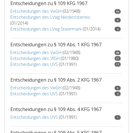
Erlangung
Entscheidungen zu § 109 KFG 1967
des
Entscheidungen des VwGH
(02/1948)
94
entsprechenden
Entscheidungen des LVwg Niederösterreic
inländischen
3
(01/2014)
Befähigungsnachweises
Entscheidungen des LVwg Steiermark
(01/2014)
2
vorgeschriebenen
Ausbildung
Entscheidungen zu § 109 Abs. 1 KFG 1967
abweicht.
Im
Entscheidungen des VwGH
(02/1948)
88
Rahmen
Entscheidungen des VfGH
(01/1980)
11
des
Entscheidungen des UVS
(01/1991)
17
vorgeschriebenen
Anpassungslehrganges
Entscheidungen zu § 109 Abs. 2 KFG 1967
oder
Entscheidungen des VwGH
(02/1948)
der
5
Entscheidungen des UVS
(01/1991)
vorgeschriebenen
2
Eignungsprüfung
hat
Entscheidungen zu § 109 Abs. 4 KFG 1967
der
Entscheidungen des UVS
(01/1991)
1
Antragsteller
die
Entscheidungen zu § 109 Abs. 5 KFG 1967
fehlende