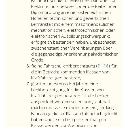
die
Fachhochschule für Maschinenbau oder für
unmittelbare
Elektrotechnik besitzen oder die Reife- oder
persönliche
Diplomprüfung an einer österreichischen
Leitung
Höheren technischen und gewerblichen
der
Lehranstalt mit einem maschinenbaulichen,
Fahrschule
mechatronischen, elektrotechnischen oder
erwarten
elektronischen Ausbildungsschwerpunkt
lassen,
erfolgreich bestanden haben, unbeschadet
sofern
zwischenstaatlicher Vereinbarungen über
nicht
die gegenseitige Anerkennung akademischer
für
Grade,
Litera
weitere
f)
eine Fahrschullehrberechtigung (
§ 116
) für
f
Standorte
die in Betracht kommenden Klassen von
(Paragraph
eine
Kraftfahrzeugen besitzen,
Litera
111,
Fahrschullehrberechtig
g)
seit mindestens drei Jahren eine
g
Absatz
(Paragraph
Lenkberechtigung für die Klassen von
eins,)
116,)
Kraftfahrzeugen besitzen für die Lenker
ein
für
ausgebildet werden sollen und glaubhaft
Fahrschulleiter
die
machen, dass sie mindestens ein Jahr lang
bestellt
in
Fahrzeuge dieser Klassen tatsächlich gelenkt
wird,
Betracht
haben und je ein Lehrplanseminar pro
kommenden
Klasse bei den zur Ausbildung von