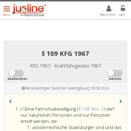
Menü
DROPDOWN: GEWÄHLTER WERT IST ALLE
ALLE
öffnen/schließen
Registrieren
Login
Menü
§ 109 KFG 1967
KFG 1967 - Kraftfahrgesetz 1967
beobachten
merken
Berücksichtigter Stand der Gesetzgebung: 08.08.2026
Absatz
(1)
Eine Fahrschulbewilligung (
§ 108 Abs. 3
) darf
eins,
nur natürlichen Personen und nur Personen
Eine
erteilt werden, die
Litera
Fahrschulbewilligung
a)
österreichische Staatsbürger sind und das