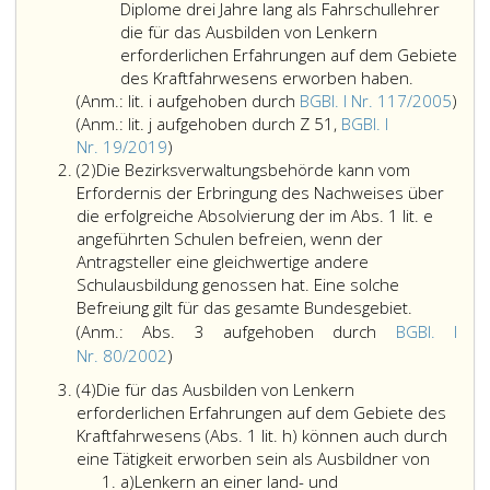
Diplome drei Jahre lang als Fahrschullehrer
die für das Ausbilden von Lenkern
erforderlichen Erfahrungen auf dem Gebiete
glaubhaft
des Kraftfahrwesens erworben haben.
machen,
Anm
(Anm.: lit. i aufgehoben durch
BGBl. I Nr. 117/2005
)
daß
Lite
(Anm.: lit. j aufgehoben durch Z 51,
BGBl. I
Anmerkung,
sie
i,
Nr. 19/2019
)
Absatz
Litera
innerhalb
auf
(2)
Die Bezirksverwaltungsbehörde kann vom
2,
j,
der
dur
Erfordernis der Erbringung des Nachweises über
aufgehoben
letzten
Bund
die erfolgreiche Absolvierung der im Abs. 1 lit. e
durch
zehn
Teil
angeführten Schulen befreien, wenn der
Ziffer
Jahre
eins
Antragsteller eine gleichwertige andere
51,,
mindeste
Nr. 
Schulausbildung genossen hat. Eine solche
Bundesgesetzblatt
Die
fünf
aus
Befreiung gilt für das gesamte Bundesgebiet.
Teil
Bezirksve
Jahre,
2005
(Anm.: Abs. 3 aufgehoben durch
BGBl. I
eins,
kann
für
Anmerkung,
Nr. 80/2002
)
Nr. 19
vom
Besitzer
Absatz
Absatz
(4)
Die für das Ausbilden von Lenkern
aus
Erforderni
eines
3,
4,
erforderlichen Erfahrungen auf dem Gebiete des
2019,)
der
in
aufgehoben
Kraftfahrwesens (Abs. 1 lit. h) können auch durch
Erbringun
der
durch
Die
eine Tätigkeit erworben sein als Ausbildner von
des
Litera
Bundesgesetzblatt
Litera
für
a)
Lenkern an einer land- und