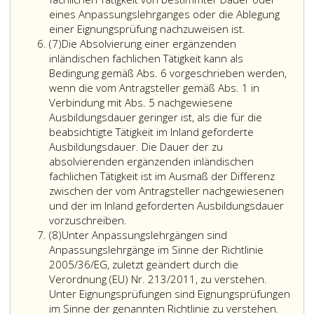
Absatz
die
eines Anpassungslehrganges oder die Ablegung
2,)
Ist
in
einer Eignungsprüfung nachzuweisen ist.
Absatz
oder
auf
einem
(7)
Die Absolvierung einer ergänzenden
7,
Grund
anderen
inländischen fachlichen Tätigkeit kann als
der
Mitglieds
Bedingung gemäß Abs. 6 vorgeschrieben werden,
gemäß
oder
wenn die vom Antragsteller gemäß Abs. 1 in
Absatz
in
Verbindung mit Abs. 5 nachgewiesene
eins
einem
Ausbildungsdauer geringer ist, als die für die
und
anderen
beabsichtigte Tätigkeit im Inland geforderte
Absatz
EWR-
Ausbildungsdauer. Die Dauer der zu
5,
Vertrags
absolvierenden ergänzenden inländischen
vorgelegten
erworb
fachlichen Tätigkeit ist im Ausmaß der Differenz
Zeugnisse
Qualifik
zwischen der vom Antragsteller nachgewiesenen
und
im
und der im Inland geforderten Ausbildungsdauer
Die
Befähigungsn
Sinne
vorzuschreiben.
Absatz
Absolvierung
die
der
(8)
Unter Anpassungslehrgängen sind
8,
einer
von
Richtlini
Anpassungslehrgänge im Sinne der Richtlinie
ergänzenden
einem
2005/36
2005/36/EG, zuletzt geändert durch die
inländischen
Antragsteller
über
Verordnung (EU) Nr. 213/2011, zu verstehen.
fachlichen
in
die
Unter Eignungsprüfungen sind Eignungsprüfungen
Tätigkeit
einem
Anerken
im Sinne der genannten Richtlinie zu verstehen.