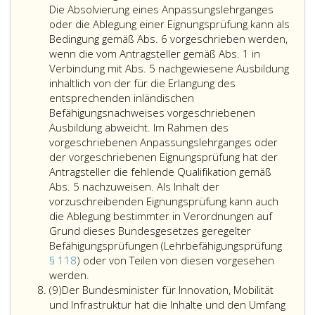
kann
EWR-
von
Die Absolvierung eines Anpassungslehrganges
als
Vertragsstaat
Berufsqu
oder die Ablegung einer Eignungsprüfung kann als
Bedingung
erworbene
ABl.
Bedingung gemäß Abs. 6 vorgeschrieben werden,
gemäß
Ausbildung
Nr. L 25
wenn die vom Antragsteller gemäß Abs. 1 in
Absatz
oder
vom
Verbindung mit Abs. 5 nachgewiesene Ausbildung
6,
Befähigung
30.9.20
inhaltlich von der für die Erlangung des
vorgeschrieben
im
S 22,
entsprechenden inländischen
werden,
Hinblick
zuletzt
Befähigungsnachweises vorgeschriebenen
wenn
auf
geänder
Ausbildung abweicht. Im Rahmen des
die
die
durch
vorgeschriebenen Anpassungslehrganges oder
vom
durch
die
der vorgeschriebenen Eignungsprüfung hat der
Antragsteller
diese
Verordn
Antragsteller die fehlende Qualifikation gemäß
gemäß
vermittelten
(EU)
Abs. 5 nachzuweisen. Als Inhalt der
Absatz
Fähigkeiten
Nr. 213
vorzuschreibenden Eignungsprüfung kann auch
eins,
und
aus
die Ablegung bestimmter in Verordnungen auf
in
Kenntnisse
2011,,
Grund dieses Bundesgesetzes geregelter
Verbindung
nicht
ABl.
Befähigungsprüfungen (Lehrbefähigungsprüfung
mit
als
Nr. L 59
§ 118
) oder von Teilen von diesen vorgesehen
Unter
Absatz
dem
vom
werden.
Absatz
Anpassungslehrgängen
5,
entsprechen
4.3.2011
(9)
Der Bundesminister für Innovation, Mobilität
9,
sind
nachgewiesene
inländischen
S 4,
und Infrastruktur hat die Inhalte und den Umfang