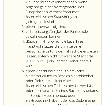
a
(Paragraph
27. Lebensjahr vollendet haben, wobei
108,
Angehörige einer Vertragspartei des
Absatz
Europäischen Wirtschaftsraumes
3,)
österreichischen Staatsbürgern
darf
gleichgestellt sind,
Litera
nur
b)
vertrauenswürdig sind,
Litera
b
natürlichen
c)
die Leistungsfähigkeit der Fahrschule
c
Personen
gewährleisten können,
Litera
und
d)
auch im Hinblick auf die Lage ihres
d
nur
Hauptwohnsitzes die unmittelbare
Personen
persönliche Leitung der Fahrschule erwarten
erteilt
lassen, sofern nicht für weitere Standorte
werden,
(
§ 111 Abs. 1
) ein Fahrschulleiter bestellt
auch
die
wird,
Litera
im
e)
den Abschluss eines Diplom- oder
e
Hinblick
Masterstudiums im Bereich Maschinenbau
auf
oder Elektrotechnik an einer
die
österreichischen Technischen Universität,
Lage
oder den Abschluss eines Bachelorstudiums
ihres
im Bereich Maschinenbau oder
Hauptwohnsitzes
Elektrotechnik haben oder das Diplom einer