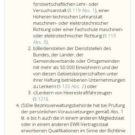
Nachweis
e,
Teil
a
das
forstwirtschaftlichen Lehr- oder
über
angeführt
eins,
Ausbild
Versuchsanstalt (
§ 119 Abs. 1
), einer
die
Diplome
Nr. 80
von
Höheren technischen Lehranstalt
erfolgreic
drei
aus
Lenkern
maschinen- oder elektrotechnischer
Absolvier
Jahre
2002,)
erforde
Richtung oder einer Fachschule maschinen-
der
lang
Erfahru
oder elektrotechnischer Richtung (
§ 119
im
als
Lenkern
auf
Abs. 3
),
Absatz
Fahrschul
Litera
an
dem
b)
Bediensteten der Dienststellen des
eins,
die
b
einer
Gebiete
Bundes, der Länder, der
Litera
für
land-
des
Gemeindeverbände oder Ortsgemeinden
e,
das
und
Kraftfa
mit mehr als 50.000 Einwohnern und der
angeführt
Ausbilden
forstwirtschaftlichen
(Absatz
von diesen Gebietskörperschaften unter
Schulen
von
Lehr-
eins,
ihrer Haftung betriebenen Unternehmungen
befreien,
Lenkern
oder
Bediensteten
Litera
zu Lenkern (
§ 120 Abs. 2
) oder
wenn
erforderli
Litera
Versuchsanstalt
der
h,)
c)
Lenkern von Heereskraftfahrzeugen
der
Erfahrung
c
(Paragraph
Lenkern
Dienststellen
können
(
§ 121
).
Antragstel
auf
Absatz
119,
von
des
auch
(5)
Die Bezirksverwaltungsbehörde hat bei Prüfung
eine
dem
5,
Absatz
Heereskraftfahrzeugen
Bundes,
durch
der persönlichen Voraussetzungen gemäß Abs. 1
gleichwert
Gebiete
eins,),
(Paragraph
der
eine
lit. e bis h auch die in einem anderen Mitgliedstaat
andere
des
einer
121,).
Länder,
Tätigkeit
oder in einem anderen EWR-Vertragsstaat
Schulausb
Kraftfahr
Höheren
der
erworb
erworbenen Qualifikationen im Sinne der Richtlinie
genossen
erworben