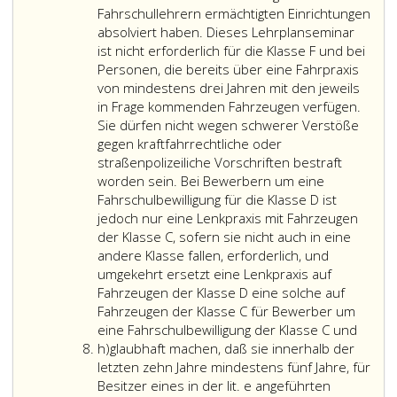
Klassen
Fahrschullehrern ermächtigten Einrichtungen
von
absolviert haben. Dieses Lehrplanseminar
Kraftfahrzeugen
ist nicht erforderlich für die Klasse F und bei
besitzen,
Personen, die bereits über eine Fahrpraxis
von mindestens drei Jahren mit den jeweils
in Frage kommenden Fahrzeugen verfügen.
Sie dürfen nicht wegen schwerer Verstöße
gegen kraftfahrrechtliche oder
straßenpolizeiliche Vorschriften bestraft
worden sein. Bei Bewerbern um eine
Fahrschulbewilligung für die Klasse D ist
jedoch nur eine Lenkpraxis mit Fahrzeugen
der Klasse C, sofern sie nicht auch in eine
andere Klasse fallen, erforderlich, und
umgekehrt ersetzt eine Lenkpraxis auf
Fahrzeugen der Klasse D eine solche auf
Fahrzeugen der Klasse C für Bewerber um
eine Fahrschulbewilligung der Klasse C und
Litera
h)
glaubhaft machen, daß sie innerhalb der
h
letzten zehn Jahre mindestens fünf Jahre, für
Besitzer eines in der lit. e angeführten