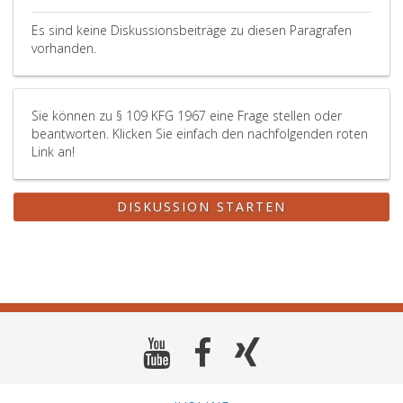
geregelter
Befähigungsprüfungen
Es sind keine Diskussionsbeiträge zu diesen Paragrafen
vorhanden.
(Lehrbefähigungsprüfung
Paragraph
118,)
oder
Sie können zu § 109 KFG 1967 eine Frage stellen oder
von
beantworten. Klicken Sie einfach den nachfolgenden roten
Teilen
Link an!
von
diesen
vorgesehen
DISKUSSION STARTEN
werden.