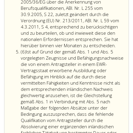
technischen
Gemeindeverbän
sein
2005/36/EG über die Anerkennung von
hat.
haben.
Lehranstalt
oder
als
Berufsqualifikationen, ABl. Nr. L 255 vom
Eine
maschinen-
Ortsgemeinden
Ausbild
30.9.2005, S 22, zuletzt geändert durch die
solche
oder
mit
von
Verordnung (EU) Nr. 213/2011, ABl. Nr. L 59 vom
Befreiung
elektrotechnischer
mehr
4.3.2011, S 4, entsprechend zu berücksichtigen
gilt
Richtung
als
und zu beurteilen, ob und inwieweit diese den
für
oder
50.000
nationalen Erfordernissen entsprechen. Sie hat
das
einer
Einwohnern
Die
hierüber binnen vier Monaten zu entscheiden.
gesamte
Absatz
Fachschule
und
Bezirks
(6)
Ist auf Grund der gemäß Abs. 1 und Abs. 5
Bundesgeb
6,
maschinen-
der
hat
vorgelegten Zeugnisse und Befähigungsnachweise
oder
von
bei
die von einem Antragsteller in einem EWR-
elektrotechnischer
diesen
Prüfung
Vertragsstaat erworbene Ausbildung oder
Richtung
Gebietskörpersch
der
Befähigung im Hinblick auf die durch diese
(Paragraph
unter
persönl
vermittelten Fähigkeiten und Kenntnisse nicht als
119,
ihrer
Vorauss
dem entsprechenden inländischen Nachweis
Absatz
Haftung
gemäß
gleichwertig anzusehen, ist die Gleichstellung
3,),
betriebenen
Absatz
gemäß Abs. 1 in Verbindung mit Abs. 5 nach
Unternehmungen
eins,
Maßgabe der folgenden Absätze unter der
zu
Litera
Bedingung auszusprechen, dass die fehlende
Lenkern
e,
Qualifikation vom Antragsteller durch die
(Paragraph
bis h
Absolvierung einer ergänzenden inländischen
120,
auch
fachlichen Tätigkeit von bestimmter Dauer oder