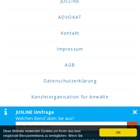
JUSLINE
ADVOKAT
Kontakt
Impressum
AGB
Datenschutzerklärung
Kanzleiorganisation für Anwälte
×
JUSLINE Umfrage
2026 JUSLINE
Welchen Beruf üben Sie aus?
JUSLINE® ist eine Marke der ADVOKAT
Unternehmensberatung Greiter & Greiter GmbH.
Diese Website verwendet Cookies um Ihnen das best
OK
Beispiele: Selbstständiger Architekt, Mitarbeiter einer
möglichste Benutzererlebnis zu ermöglichen. Wenn Sie