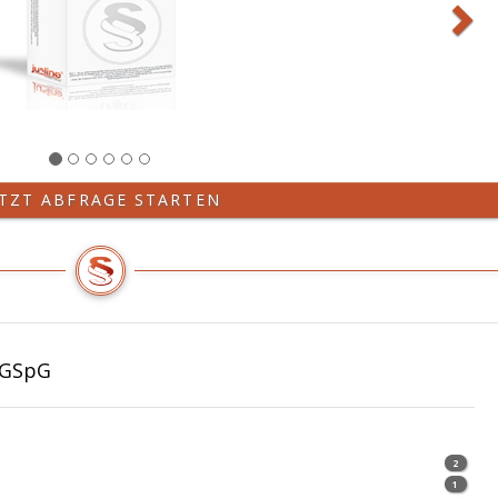
ETZT ABFRAGE STARTEN
 GSpG
2
1