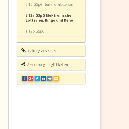
§ 12 GSpG Nummernlotterien
§ 12a GSpG Elektronische
Lotterien, Bingo und Keno
§ 12b GSpG
§ 13 GSpG Mehrstufige
Ausspielungen
Haftungsausschluss
§ 14 GSpG Konzession
Vernetzungsmöglichkeiten
§ 15 GSpG Beteiligungen des
Konzessionärs
§ 15a GSpG
§ 16 GSpG Spielbedingungen und
Vertrieb
§ 17 GSpG Konzessionsabgabe
§ 18 GSpG Beteiligungsverhältnisse