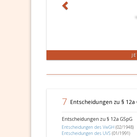
Glücksspiele
als
solche
des
Konzessionärs
im
Sinne
des
Paragraph
J
14,
angeboten
werden.
7
Entscheidungen zu § 12a
Entscheidungen zu § 12a GSpG
Entscheidungen des VwGH
(02/1948)
Entscheidungen des UVS
(01/1991)