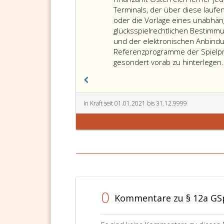
bis
Terminals, der über diese lauf
6
oder die Vorlage eines unabhän
über
glücksspielrechtlichen Bestimm
den
und der elektronischen Anbind
Spielerschutz
Referenzprogramme der Spielpr
und
gesondert vorab zu hinterlegen.
die
Bestimmungen
der
Paragraph
In Kraft seit 01.01.2021 bis 31.12.9999
27,
Absatz
3,
und 4
über
die
Arbeitnehmer
eines
0
Kommentare zu § 12a G
Konzessionärs
sinngemäß.
Für