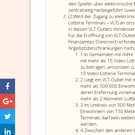
eins
den Spieler über elektronische 
zentralseitig herbeigeführt sowi
Absatz
(2)
Wird der Zugang zu elektronis
2
Lotterie Terminals – VLT) an ort
in diesen VLT-Outlets mindeste
Für die Eröffnung von VLT-Outle
Finanzamtes Österreich erforder
Angebotsbeschränkungen nach
Ziffer
1.
In Gemeinden mit mehr a
eins
mit mehr als 15 Video Lott
zu betragen, ansonsten zu
15 Video Lotterie Terminal
Ziffer
2.
Liegt ein VLT-Outlet mit
2
mehr als 500 000 Einwohn
deren Entfernung voneina
mehr als 2 Kilometer Luftl
Ziffer
3.
Im Umkreis von 300 Mete
3
Einwohnern von 150 Metern
Terminals darf kein weiter
werden.
Ziffer
4.
Zwischen den anderen 