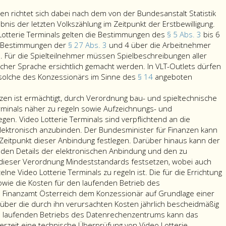
n richtet sich dabei nach dem von der Bundesanstalt Statistik
is der letzten Volkszählung im Zeitpunkt der Erstbewilligung.
Lotterie Terminals gelten die Bestimmungen des
§ 5 Abs. 3
bis 6
e Bestimmungen der
§ 27 Abs. 3
und 4 über die Arbeitnehmer
 Für die Spielteilnehmer müssen Spielbeschreibungen aller
tscher Sprache ersichtlich gemacht werden. In VLT-Outlets dürfen
 solche des Konzessionärs im Sinne des
§ 14
angeboten
zen ist ermächtigt, durch Verordnung bau- und spieltechnische
rminals näher zu regeln sowie Aufzeichnungs- und
gen. Video Lotterie Terminals sind verpflichtend an die
tronisch anzubinden. Der Bundesminister für Finanzen kann
eitpunkt dieser Anbindung festlegen. Darüber hinaus kann der
 den Details der elektronischen Anbindung und den zu
dieser Verordnung Mindeststandards festsetzen, wobei auch
lne Video Lotterie Terminals zu regeln ist. Die für die Errichtung
sowie die Kosten für den laufenden Betrieb des
Finanzamt Österreich dem Konzessionär auf Grundlage einer
er die durch ihn verursachten Kosten jährlich bescheidmäßig
 laufenden Betriebs des Datenrechenzentrums kann das
erzeit eine technische Überprüfung von Video Lotterie