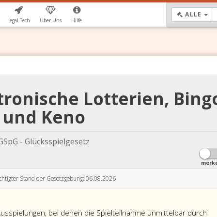
DR
ALLE
Legal.Tech
Über Uns
Hilfe
tronische Lotterien, Bing
und Keno
GSpG - Glücksspielgesetz
merk
chtigter Stand der Gesetzgebung: 06.08.2026
Ausspielungen, bei denen die Spielteilnahme unmittelbar durch