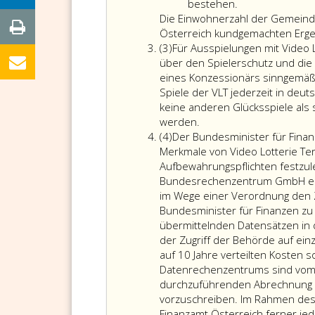
4
bestehen.
Die Einwohnerzahl der Gemeinde
Österreich kundgemachten Ergebn
Absatz
(3)
Für Ausspielungen mit Video 
3
über den Spielerschutz und di
eines Konzessionärs sinngemäß.
Spiele der VLT jederzeit in deu
keine anderen Glücksspiele als
Für
werden.
Absatz
Ausspielungen
(4)
Der Bundesminister für Finan
4
mit
Merkmale von Video Lotterie Te
Video
Aufbewahrungspflichten festzule
Lotterie
Bundesrechenzentrum GmbH elek
Terminals
im Wege einer Verordnung den Z
gelten
Bundesminister für Finanzen zu
die
übermittelnden Datensätzen in 
Bestimmungen
der Zugriff der Behörde auf einze
des
auf 10 Jahre verteilten Kosten 
Paragraph
Datenrechenzentrums sind vom 
5,
durchzuführenden Abrechnung üb
Absatz
vorzuschreiben. Im Rahmen des
3
Finanzamt Österreich ferner jed