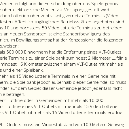
Medien erfolgt und die Entscheidung über das Spielergebnis
e über elektronische Medien zur Verfügung gestellt wird.
chen Lotterien über zentralseitig vernetzte Terminals (Video
sfesten, öffentlich zugänglichen Betriebsstätten angeboten, sind
ns 10 und höchstens 50 Video Lotterie Terminals zu betreiben.
ts an neuen Standorten ist eine Standortbewilligung des
lich. Im Bewilligungsantrag hat der Konzessionär die folgenden
zuweisen:
ls 500 000 Einwohnern hat die Entfernung eines VLT-Outlets
erie Terminals zu einer Spielbank zumindest 2 Kilometer Luftlinie
mindest 15 Kilometer zwischen einem VLT-Outlet mit mehr als
s und einer Spielbank.
 mehr als 15 Video Lotterie Terminals in einer Gemeinde mit
ern, die Spielbank jedoch außerhalb dieser Gemeinde, so muss
nder auf dem Gebiet dieser Gemeinde jedoch jedenfalls nicht
inie betragen.
rn Luftlinie oder in Gemeinden mit mehr als 10 000
 Luftlinie eines VLT-Outlets mit mehr als 15 Video Lotterie
es VLT-Outlet mit mehr als 15 Video Lotterie Terminals eröffnet
VLT-Outlets muss ein Mindestabstand von 100 Metern Gehweg