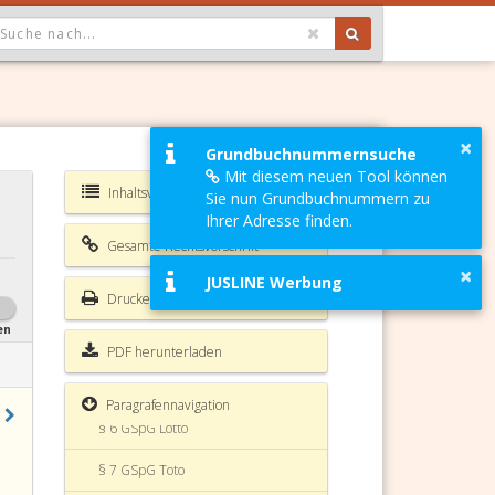
OPDOWN: GEWÄHLTER WERT IST ALLE
×
Grundbuchnummernsuche
Mit diesem neuen Tool können
§ 1 GSpG Glücksspiele
Inhaltsverzeichnis GSpG
Sie nun Grundbuchnummern zu
Ihrer Adresse finden.
§ 2 GSpG Ausspielungen
Gesamte Rechtsvorschrift
§ 3 GSpG
×
JUSLINE Werbung
Drucken
§ 4 GSpG Ausnahmen aus dem
Glücksspielmonopol
en
PDF herunterladen
§ 5 GSpG Landesausspielungen mit
Glücksspielautomaten
Paragrafennavigation
§ 6 GSpG Lotto
§ 7 GSpG Toto