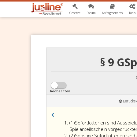
Gesetze
Forum
Abfrageservices
Tools
§ 9 GS
beobachten
Berücksi
Absatz
(1)
Sofortlotterien sind Ausspie
eins
Spielanteilsschein vorgedruckte
Absatz
(2)
Sonstige Sofortlotterien sin