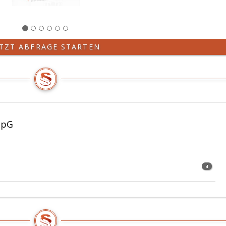
ETZT ABFRAGE STARTEN
SpG
4