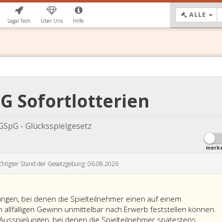
DR
ALLE
Legal.Tech
Über Uns
Hilfe
pG Sofortlotterien
GSpG - Glücksspielgesetz
merk
chtigter Stand der Gesetzgebung: 06.08.2026
lungen, bei denen die Spielteilnehmer einen auf einem
n allfälligen Gewinn unmittelbar nach Erwerb feststellen können.
d Ausspielungen, bei denen die Spielteilnehmer spätestens