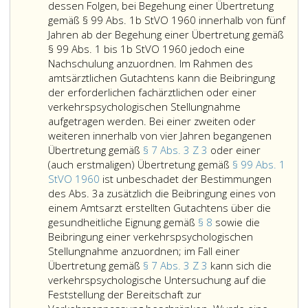
Übertretung
Ziffer
1a
eines
dessen Folgen, bei Begehung einer Übertretung
innerhalb
7,
StVO 1960.
amtsärztlichen
gemäß § 99 Abs. 1b StVO 1960 innerhalb von fünf
von
besitzt.
Gutachtens
Jahren ab der Begehung einer Übertretung gemäß
vier
über
§ 99 Abs. 1 bis 1b StVO 1960 jedoch eine
Jahren
die
Nachschulung anzuordnen. Im Rahmen des
oder
gesundheitlich
amtsärztlichen Gutachtens kann die Beibringung
Eignung
der erforderlichen fachärztlichen oder einer
anordnen.
verkehrspsychologischen Stellungnahme
Die
aufgetragen werden. Bei einer zweiten oder
Behörde
weiteren innerhalb von vier Jahren begangenen
hat
Übertretung gemäß
§ 7 Abs. 3 Z 3
oder einer
unbeschadet
(auch erstmaligen) Übertretung gemäß
§ 99 Abs. 1
der
StVO 1960
ist unbeschadet der Bestimmungen
Bestimmungen
des Abs. 3a zusätzlich die Beibringung eines von
des
einem Amtsarzt erstellten Gutachtens über die
Absatz
gesundheitliche Eignung gemäß
§ 8
sowie die
3
Beibringung einer verkehrspsychologischen
a,
Stellungnahme anzuordnen; im Fall einer
eine
Übertretung gemäß
§ 7 Abs. 3 Z 3
kann sich die
Nachschulung
verkehrspsychologische Untersuchung auf die
anzuordnen:
Feststellung der Bereitschaft zur