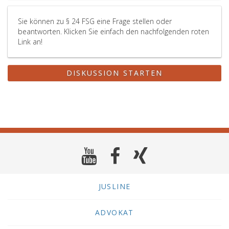
die
Mitarbei
Sie können zu § 24 FSG eine Frage stellen oder
bei
beantworten. Klicken Sie einfach den nachfolgenden roten
Absolvi
Link an!
der
begleit
Maßna
DISKUSSION STARTEN
unterla
so
endet
die
Entzieh
nicht
vor
Befolgu
der
Anordnu
Wurde
JUSLINE
von
einem
ADVOKAT
Probefü