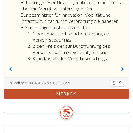
die
und
vollen
eine
Behebung dieser Unzulänglichkeiten, mindestens
anzuordnen
gegebenenfalls
verkehrspsych
Nachsch
aber ein Monat, zu untersagen. Der
gewesen
die
Untersuchung
anzuord
Bundesminister für Innovation, Mobilität und
wären,
Lenkberechtigung
und
Im
Infrastruktur hat durch Verordnung die näheren
von
zu
von
Rahmen
Bestimmungen festzusetzen über
Ziffer
denen
entziehen.
jeder
des
1.
den Inhalt und zeitlichen Umfang des
eins
gemäß
Leistet
Nachschulung
amtsärz
Verkehrscoachings
Ziffer
Satz 1
der
an
Gutacht
2.
den Kreis der zur Durchführung des
2
aber
Besitzer
den
kann
Verkehrscoachings Berechtigten und
Ziffer
abgesehen
der
Österreichisc
die
3.
die Kosten des Verkehrscoachings.
3
wurde,
Lenkberechtigung
Verkehrssiche
Beibrin
sind
innerhalb
abzuführen.
der
von
der
Dieser
erforder
der
festgesetzten
Betrag
fachärzt
In Kraft seit 24.04.2026 bis 31.12.9999
Behörde
Frist
ist
oder
MERKEN
anzuordnen
einem
für
einer
und
rechtskräftigen
die
verkehr
ebenfalls
Bescheid,
Verkehrssicher
Stellun
zu
mit
im
aufgetr
absolvieren.
der
Sinne
werden.
Aufforderung,
des
Bei