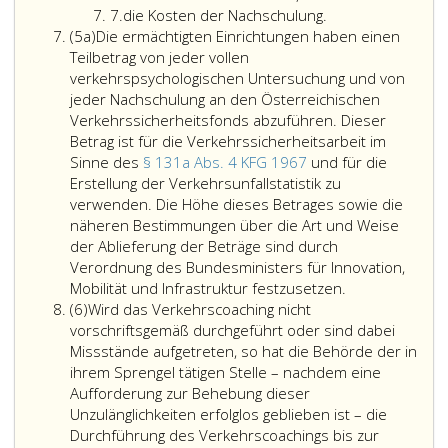
Ziffer
der
und
für
Absatz
7.
die Kosten der Nachschulung.
Absatz
7
Lenkberechtigung
gegebenenfalls
Innovation,
eins
(5a)
Die ermächtigten Einrichtungen haben einen
5
nach
die
Mobilität
b,
Teilbetrag von jeder vollen
a,
einer
Lenkberechtigung
und
StVO 1
verkehrspsychologischen Untersuchung und von
solchen
einzuschränken
Infrastruktur
innerha
jeder Nachschulung an den Österreichischen
Entziehung
oder
hat,
von
Verkehrssicherheitsfonds abzuführen. Dieser
hat
zu
dem
fünf
Betrag ist für die Verkehrssicherheitsarbeit im
der
entziehen.
Stand
Jahren
Sinne des
§ 131a Abs. 4 KFG 1967
und für die
Betreffende
Bei
der
ab
Erstellung der Verkehrsunfallstatistik zu
jedoch
Bedenken
Wissenschaft
der
verwenden. Die Höhe dieses Betrages sowie die
alle
hinsichtlich
und
Begehu
näheren Bestimmungen über die Art und Weise
bereits
der
Technik
einer
der Ablieferung der Beträge sind durch
angeordneten
fachlichen
entsprechend,
Übertre
Verordnung des Bundesministers für Innovation,
Maßnahmen
Befähigung
durch
Die
gemäß
Mobilität und Infrastruktur festzusetzen.
Absatz
und
ist
Verordnung
ermächtigten
Paragra
(6)
Wird das Verkehrscoaching nicht
6,
Untersuchungen
ein
die
Einrichtungen
99,
vorschriftsgemäß durchgeführt oder sind dabei
zu
Gutachten
näheren
haben
Absatz
Missstände aufgetreten, so hat die Behörde der in
absolvieren.
gemäß
Bestimmungen
einen
eins,
ihrem Sprengel tätigen Stelle – nachdem eine
Maßnahmen
Paragraph
festzusetzen
Teilbetrag
bis 1b
Aufforderung zur Behebung dieser
oder
10,
über
von
StVO 1
Unzulänglichkeiten erfolglos geblieben ist – die
Untersuchungen,
einzuholen
jeder
jedoch
Durchführung des Verkehrscoachings bis zur