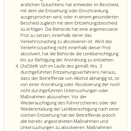
ärztlichen Gutachtens hat entweder im Bescheid,
mit dem die Entziehung oder Einschränkung
ausgesprochen wird, oder in einem gesonderten
Bescheid zugleich mit dem Entziehungsbescheid
zu erfolgen. Die Behörde hat eine angemessene
Frist zu setzen, innerhalb derer das
Verkehrscoaching zu absolvieren ist. Wird das
Verkehrscoaching nicht innerhalb dieser Frist
absolviert, hat die Behörde die Lenkberechtigung
Die
bis zur Befolgung der Anordnung zu entziehen.
Absatz
Behörd
(3a)
Stellt sich im Laufe des gemäß Abs. 3
3
hat
durchgeführten Entziehungsverfahrens heraus,
a,
unbesc
dass der Betreffende von Alkohol abhängig ist, ist
der
von einer Anordnung oder Absolvierung der noch
Bestim
nicht durchgeführten Untersuchungen oder
des
Maßnahmen abzusehen. Vor der
Absatz
Wiederausfolgung des Führerscheines oder der
3
Wiedererteilung der Lenkberechtigung nach einer
a
solchen Entziehung hat der Betreffende jedoch
und
alle bereits angeordneten Maßnahmen und
sofern
Untersuchungen zu absolvieren. Maßnahmen