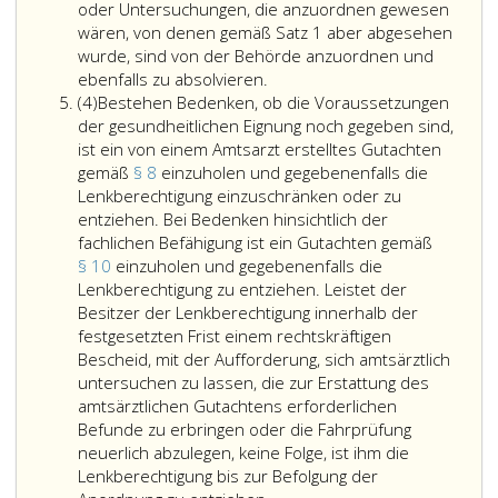
es
oder Untersuchungen, die anzuordnen gewesen
sich
wären, von denen gemäß Satz 1 aber abgesehen
nicht
wurde, sind von der Behörde anzuordnen und
Stellt
um
ebenfalls zu absolvieren.
Absatz
sich
einen
(4)
Bestehen Bedenken, ob die Voraussetzungen
4,
im
Probefü
der gesundheitlichen Eignung noch gegeben sind,
Laufe
handelt,
ist ein von einem Amtsarzt erstelltes Gutachten
des
bei
gemäß
§ 8
einzuholen und gegebenenfalls die
gemäß
der
Lenkberechtigung einzuschränken oder zu
Absatz
erstmal
entziehen. Bei Bedenken hinsichtlich der
3,
Übertre
fachlichen Befähigung ist ein Gutachten gemäß
durchgeführten
gemäß
§ 10
einzuholen und gegebenenfalls die
Entziehungsverfahrens
Paragra
Lenkberechtigung zu entziehen. Leistet der
heraus,
99,
Besitzer der Lenkberechtigung innerhalb der
dass
Absatz
festgesetzten Frist einem rechtskräftigen
der
eins
Bescheid, mit der Aufforderung, sich amtsärztlich
Betreffende
b,
untersuchen zu lassen, die zur Erstattung des
von
StVO 1
amtsärztlichen Gutachtens erforderlichen
Alkohol
ein
Befunde zu erbringen oder die Fahrprüfung
abhängig
Verkehr
neuerlich abzulegen, keine Folge, ist ihm die
ist,
zur
Lenkberechtigung bis zur Befolgung der