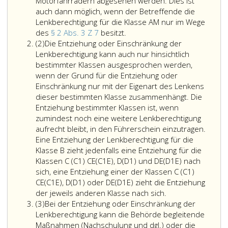
achter
mehr
ist
Motorfahrrädern abgesehen werden. Dies ist
Satz
gegeben
gem
auch dann möglich, wenn der Betreffende die
oder
sind,
Para
Lenkberechtigung für die Klasse AM nur im Wege
Bei
ist
13,
des
§ 2 Abs. 3 Z 7
besitzt.
Absatz
besonders
von
Absa
(2)
Die Entziehung oder Einschränkung der
2,
berücksichtigungswürdigen
der
5,
Lenkberechtigung kann auch nur hinsichtlich
Gründen
Behörde
ein
bestimmter Klassen ausgesprochen werden,
kann
entsprech
neue
wenn der Grund für die Entziehung oder
von
den
Führ
Einschränkung nur mit der Eigenart des Lenkens
der
Erforderni
auszu
dieser bestimmten Klasse zusammenhängt. Die
Entziehung
der
Entziehung bestimmter Klassen ist, wenn
der
Verkehrssic
zumindest noch eine weitere Lenkberechtigung
Klasse AM
aufrecht bleibt, in den Führerschein einzutragen.
hinsichtlich
Eine Entziehung der Lenkberechtigung für die
der
Klasse B zieht jedenfalls eine Entziehung für die
Berechtigung
Klassen C (C1) CE(C1E), D(D1) und DE(D1E) nach
zum
sich, eine Entziehung einer der Klassen C (C1)
Lenken
CE(C1E), D(D1) oder DE(D1E) zieht die Entziehung
von
der jeweils anderen Klasse nach sich.
Absatz
Motorfahrrädern
(3)
Bei der Entziehung oder Einschränkung der
3,
abgesehen
Lenkberechtigung kann die Behörde begleitende
werden.
Maßnahmen (Nachschulung und dgl.) oder die