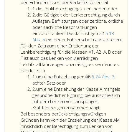
Besitzern
den Erfordernissen der Verkehrssicherheit
Ziffer
einer
1.
die Lenkberechtigung zu entziehen oder
eins
Ziffer
Lenkberecht
2.
die Gültigkeit der Lenkberechtigung durch
2
bei
Auflagen, Befristungen oder zeitliche, örtliche
denen
oder sachliche Beschränkungen
die
einzuschränken. Diesfalls ist gemäß
§ 13
Voraussetz
die
Abs. 5
ein neuer Führerschein auszustellen.
für
Gülti
Für den Zeitraum einer Entziehung der
die
der
Lenkberechtigung für die Klassen A1, A2, A, B oder
Erteilung
Lenk
F ist auch das Lenken von vierrädrigen
der
durc
Leichtkraftfahrzeugen unzulässig, es sei denn es
Lenkberech
Aufla
handelt sich
Ziffer
(Paragraph
Befr
1.
um eine Entziehung gemäß
§ 24 Abs. 3
eins
um
3,
oder
achter Satz oder
Ziffer
eine
Absatz
zeitli
2.
um eine Entziehung der Klasse A mangels
2
Entziehung
eins,
örtli
gesundheitlicher Eignung, die ausschließlich
gemäß
Ziffer
oder
mit dem Lenken von einspurigen
Paragraph
2
sachl
Kraftfahrzeugen zusammenhängt.
24,
bis
Besc
Bei besonders berücksichtigungswürdigen
Absatz
4)
einz
Gründen kann von der Entziehung der Klasse AM
3,
nicht
Diesf
hinsichtlich der Berechtigung zum Lenken von