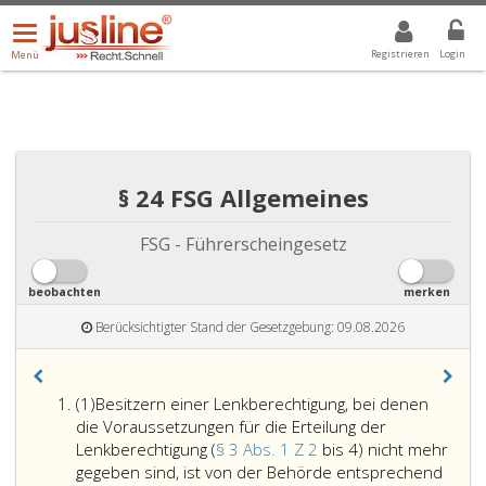
Menü
DROPDOWN: GEWÄHLTER WERT IST ALLE
ALLE
öffnen/schließen
Registrieren
Login
Menü
§ 24 FSG Allgemeines
FSG - Führerscheingesetz
beobachten
merken
Berücksichtigter Stand der Gesetzgebung: 09.08.2026
Absatz
(1)
Besitzern einer Lenkberechtigung, bei denen
eins,
die Voraussetzungen für die Erteilung der
Lenkberechtigung (
§ 3 Abs. 1 Z 2
bis 4) nicht mehr
gegeben sind, ist von der Behörde entsprechend