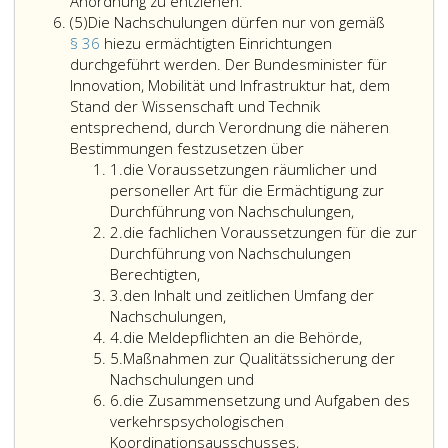
ist
Bestehen
Bewuss
Anordnung zu entziehen.
Absatz
von
Bedenken,
der
(5)
Die Nachschulungen dürfen nur von gemäß
5,
einer
ob
besond
§ 36
hiezu ermächtigten Einrichtungen
Anordnung
die
Gefahr
durchgeführt werden. Der Bundesminister für
oder
Voraussetzungen
des
Innovation, Mobilität und Infrastruktur hat, dem
Absolvierung
der
Lenken
Stand der Wissenschaft und Technik
der
gesundheitlichen
von
entsprechend, durch Verordnung die näheren
noch
Eignung
Die
Kraftfa
Bestimmungen festzusetzen über
Ziffer
nicht
noch
Nachschulungen
unter
1.
die Voraussetzungen räumlicher und
eins
durchgeführten
gegeben
dürfen
Alkohole
personeller Art für die Ermächtigung zur
Untersuchungen
sind,
nur
oder
Durchführung von Nachschulungen,
Ziffer
oder
ist
von
Suchtgif
2.
die fachlichen Voraussetzungen für die zur
2
Maßnahmen
ein
gemäß
und
Durchführung von Nachschulungen
abzusehen.
von
Paragraph
dessen
Berechtigten,
Ziffer
Vor
einem
36,
Folgen,
3.
den Inhalt und zeitlichen Umfang der
3
der
Amtsarzt
hiezu
bei
Nachschulungen,
Ziffer
Wiederausfolgung
erstelltes
ermächtigten
Begehu
4.
die Meldepflichten an die Behörde,
4
Ziffer
des
Gutachten
Einrichtungen
einer
5.
Maßnahmen zur Qualitätssicherung der
5
Führerscheines
gemäß
durchgeführt
Übertre
Nachschulungen und
Ziffer
oder
Paragraph
werden.
gemäß
6.
die Zusammensetzung und Aufgaben des
6
der
8,
Der
Paragra
verkehrspsychologischen
Wiedererteilung
einzuholen
Bundesminister
99,
Koordinationsausschusses,