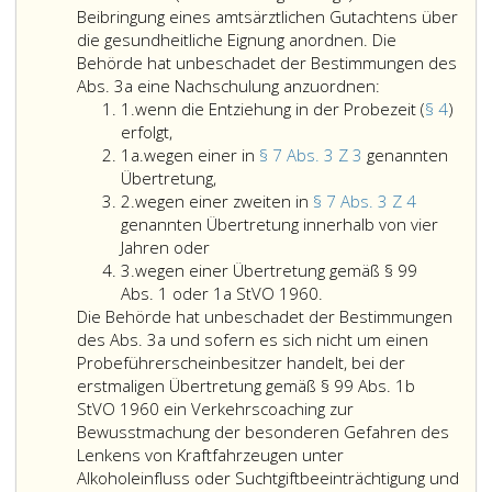
Dies
Beibringung eines amtsärztlichen Gutachtens über
ist
die gesundheitliche Eignung anordnen. Die
auch
Behörde hat unbeschadet der Bestimmungen des
dann
Bei
Abs. 3a eine Nachschulung anzuordnen:
Ziffer
möglich,
der
1.
wenn die Entziehung in der Probezeit (
§ 4
)
eins
wenn
wenn
Entziehung
erfolgt,
Ziffer
die
der
oder
1a.
wegen einer in
§ 7 Abs. 3 Z 3
genannten
eins
Entziehung
wegen
Betreffende
Einschränkung
Übertretung,
Ziffer
a
in
einer
die
der
2.
wegen einer zweiten in
§ 7 Abs. 3 Z 4
2
der
in
Lenkberechtigung
Lenkberechtig
genannten Übertretung innerhalb von vier
Probezeit
wegen
Paragraph
für
kann
Jahren oder
Ziffer
(Paragraph
einer
7,
die
die
3.
wegen einer Übertretung gemäß § 99
3
4,)
zweiten
Absatz
Klasse AM
wegen
Behörde
Abs. 1 oder 1a StVO 1960.
erfolgt,
in
3,
nur
einer
begleitende
Die Behörde hat unbeschadet der Bestimmungen
Paragraph
Ziffer
im
Übertretung
Maßnahmen
des Abs. 3a und sofern es sich nicht um einen
7,
3,
Wege
gemäß
(Nachschulung
Probeführerscheinbesitzer handelt, bei der
Absatz
genannten
des
Paragraph
und
erstmaligen Übertretung gemäß § 99 Abs. 1b
3,
Übertretung,
Paragraph
99,
dgl.)
StVO 1960 ein Verkehrscoaching zur
Ziffer
2,
Absatz
oder
Bewusstmachung der besonderen Gefahren des
4,
Absatz
eins,
die
Lenkens von Kraftfahrzeugen unter
genannten
3,
oder
Beibringung
Alkoholeinfluss oder Suchtgiftbeeinträchtigung und