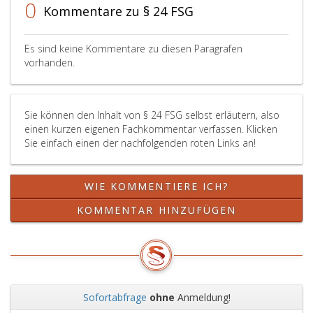
sich
Paragraph
einer
0
Kommentare zu § 24 FSG
amtsärztlich
131
zweiten
untersuchen
a,
oder
zu
Absatz
weitere
Es sind keine Kommentare zu diesen Paragrafen
lassen,
4,
innerha
vorhanden.
die
KFG 1967
von
zur
und
vier
Erstattung
für
Jahren
Sie können den Inhalt von § 24 FSG selbst erläutern, also
des
die
begang
einen kurzen eigenen Fachkommentar verfassen. Klicken
amtsärztlichen
Erstellung
Übertre
Sie einfach einen der nachfolgenden roten Links an!
Gutachtens
der
gemäß
erforderlichen
Verkehrsunfalls
Paragra
Befunde
zu
7,
WIE KOMMENTIERE ICH?
zu
verwenden.
Absatz
erbringen
Die
3,
KOMMENTAR HINZUFÜGEN
oder
Höhe
Ziffer
die
dieses
3,
Fahrprüfung
Betrages
oder
neuerlich
sowie
einer
abzulegen,
die
(auch
keine
näheren
erstmali
Sofortabfrage
ohne
Anmeldung!
Folge,
Bestimmungen
Übertre