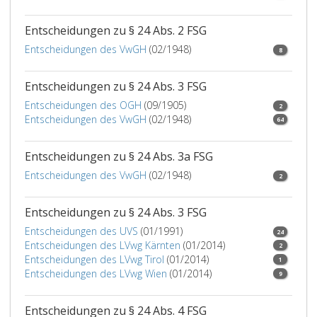
Paragra
7,
Entscheidungen zu § 24 Abs. 2 FSG
Absatz
3,
Entscheidungen des VwGH
(02/1948)
8
Ziffer
3,
Entscheidungen zu § 24 Abs. 3 FSG
kann
sich
Entscheidungen des OGH
(09/1905)
2
die
Entscheidungen des VwGH
(02/1948)
64
verkehr
Untersu
Entscheidungen zu § 24 Abs. 3a FSG
auf
Entscheidungen des VwGH
(02/1948)
die
2
Feststel
der
Entscheidungen zu § 24 Abs. 3 FSG
Bereitsc
Entscheidungen des UVS
(01/1991)
24
zur
Entscheidungen des LVwg Kärnten
(01/2014)
2
Verkehr
Entscheidungen des LVwg Tirol
(01/2014)
1
beschrä
Entscheidungen des LVwg Wien
(01/2014)
9
Wurde
eine
Entscheidungen zu § 24 Abs. 4 FSG
dieser