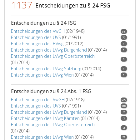
1137
erstellt
Entscheidungen zu § 24 FSG
Gutacht
über
die
Entscheidungen zu § 24 FSG
gesundh
Entscheidungen des VwGH
(02/1948)
38
Eignung
Entscheidungen des UVS
(01/1991)
77
gemäß
Entscheidungen des BVwg
(01/2012)
1
Paragra
Entscheidungen des LVwg Burgenland
(01/2014)
1
8,
Entscheidungen des LVwg Oberösterreich
3
sowie
(01/2014)
die
Entscheidungen des LVwg Salzburg
(01/2014)
1
Beibrin
Entscheidungen des LVwg Wien
(01/2014)
1
einer
verkehr
Entscheidungen zu § 24 Abs. 1 FSG
Stellun
Entscheidungen des VwGH
(02/1948)
anzuord
525
Entscheidungen des UVS
(01/1991)
106
im
Entscheidungen des LVwg Burgenland
(01/2014)
2
Fall
Entscheidungen des LVwg Kärnten
(01/2014)
2
einer
Entscheidungen des LVwg Oberösterreich
Übertre
2
(01/2014)
gemäß
Entscheidungen des LVwg Wien
(01/2014)
25