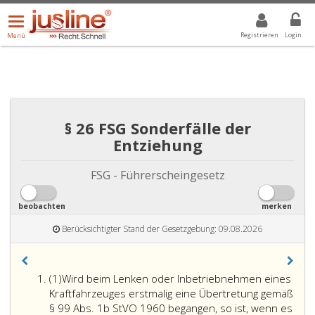
Menü
DROPDOWN: GEWÄHLTER WERT IST ALLE
ALLE
öffnen/schließen
Registrieren
Login
Menü
§ 26 FSG Sonderfälle der
Entziehung
FSG - Führerscheingesetz
beobachten
merken
Berücksichtigter Stand der Gesetzgebung: 09.08.2026
Absatz
(1)
Wird beim Lenken oder Inbetriebnehmen eines
eins,
Kraftfahrzeuges erstmalig eine Übertretung gemäß
§ 99 Abs. 1b StVO 1960 begangen, so ist, wenn es