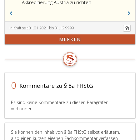
Dabei
Akkreditierung Austria zu richten.
sind
insbe
folgen
Nachw
In Kraft seit 01.01.2021 bis 31.12.9999
zu
MERKEN
erbrin
0
Kommentare zu § 8a FHStG
Es sind keine Kommentare zu diesen Paragrafen
vorhanden.
Sie können den Inhalt von § 8a FHStG selbst erläutern,
also einen kurzen eigenen Fachkommentar verfassen.