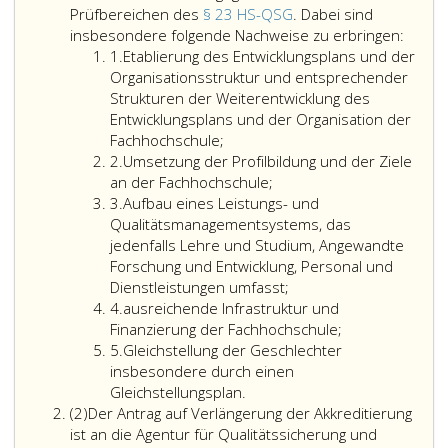
Prüfbereichen des
§ 23 HS-QSG
. Dabei sind
Die
insbesondere folgende Nachweise zu erbringen:
Ziffer
Verlä
1.
Etablierung des Entwicklungsplans und der
eins
der
Organisationsstruktur und entsprechender
Akkred
Strukturen der Weiterentwicklung des
der
Entwicklungsplans und der Organisation der
Fachh
Fachhochschule;
Ziffer
erfolgt
2.
Umsetzung der Profilbildung und der Ziele
2
gemä
an der Fachhochschule;
Ziffer
Parag
3.
Aufbau eines Leistungs- und
3
8,
Qualitätsmanagementsystems, das
Absat
jedenfalls Lehre und Studium, Angewandte
2
Forschung und Entwicklung, Personal und
und
Dienstleistungen umfasst;
Ziffer
den
4.
ausreichende Infrastruktur und
4
Prüfb
Finanzierung der Fachhochschule;
Ziffer
des
5.
Gleichstellung der Geschlechter
5
Parag
insbesondere durch einen
23,
Gleichstellungsplan.
Absatz
HS-
(2)
Der Antrag auf Verlängerung der Akkreditierung
2
QSG.
ist an die Agentur für Qualitätssicherung und