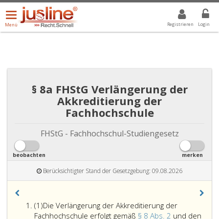
Menü
DROPDOWN: GEWÄHLTER WERT IST ALLE
ALLE
öffnen/schließen
Registrieren
Login
Menü
§ 8a FHStG Verlängerung der
Akkreditierung der
Fachhochschule
FHStG - Fachhochschul-Studiengesetz
beobachten
merken
Berücksichtigter Stand der Gesetzgebung: 09.08.2026
Absatz
(1)
Die Verlängerung der Akkreditierung der
eins
Fachhochschule erfolgt gemäß
§ 8 Abs. 2
und den