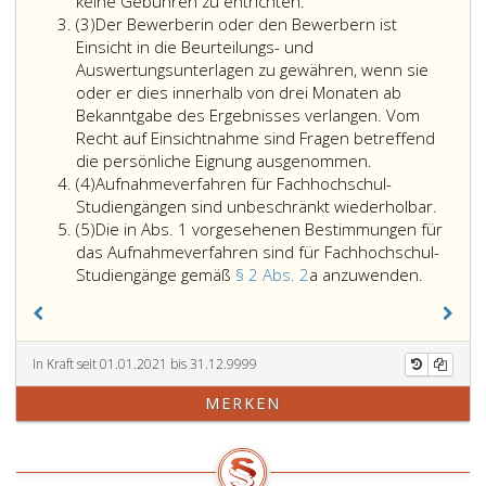
keine Gebühren zu entrichten.
Absatz
(3)
Der Bewerberin oder den Bewerbern ist
3
Einsicht in die Beurteilungs- und
Auswertungsunterlagen zu gewähren, wenn sie
oder er dies innerhalb von drei Monaten ab
Bekanntgabe des Ergebnisses verlangen. Vom
Recht auf Einsichtnahme sind Fragen betreffend
die persönliche Eignung ausgenommen.
Absatz
(4)
Aufnahmeverfahren für Fachhochschul-
4
Studiengängen sind unbeschränkt wiederholbar.
Absatz
(5)
Die in Abs. 1 vorgesehenen Bestimmungen für
5
das Aufnahmeverfahren sind für Fachhochschul-
Die
Studiengänge gemäß
§ 2 Abs. 2
a anzuwenden.
in
Absatz
eins,
vorgese
In Kraft seit 01.01.2021 bis 31.12.9999
Bestim
MERKEN
für
das
Aufnahm
sind