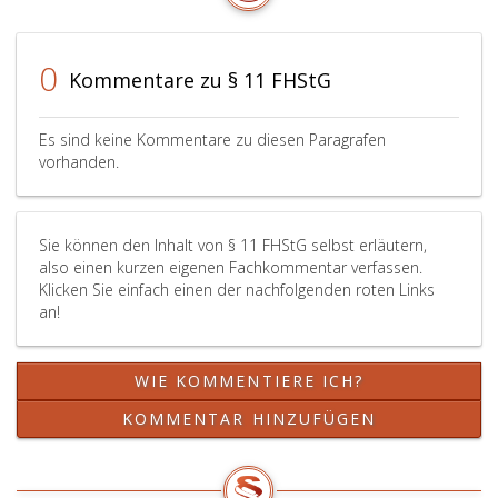
für
Fachhoc
Studien
0
Kommentare zu § 11 FHStG
gemäß
Paragra
2,
Es sind keine Kommentare zu diesen Paragrafen
Absatz
vorhanden.
2
a,
anzuwe
Sie können den Inhalt von § 11 FHStG selbst erläutern,
also einen kurzen eigenen Fachkommentar verfassen.
Klicken Sie einfach einen der nachfolgenden roten Links
an!
WIE KOMMENTIERE ICH?
KOMMENTAR HINZUFÜGEN