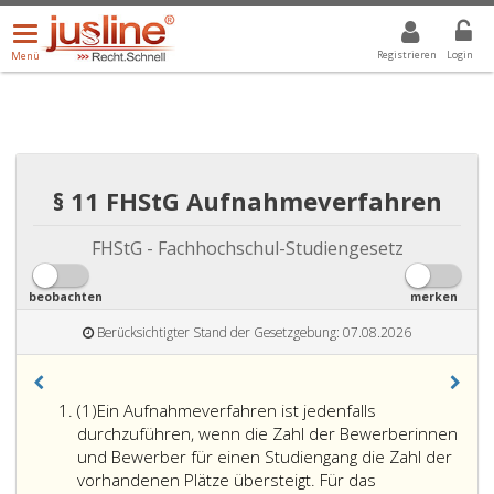
Menü
DROPDOWN: GEWÄHLTER WERT IST ALLE
ALLE
öffnen/schließen
Registrieren
Login
Menü
§ 11 FHStG Aufnahmeverfahren
FHStG - Fachhochschul-Studiengesetz
beobachten
merken
Berücksichtigter Stand der Gesetzgebung: 07.08.2026
Absatz
(1)
Ein Aufnahmeverfahren ist jedenfalls
eins
durchzuführen, wenn die Zahl der Bewerberinnen
und Bewerber für einen Studiengang die Zahl der
vorhandenen Plätze übersteigt. Für das