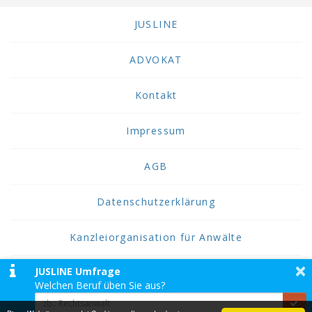
JUSLINE
ADVOKAT
Kontakt
Impressum
AGB
Datenschutzerklärung
Kanzleiorganisation für Anwälte
×
JUSLINE Umfrage
2026 JUSLINE
Welchen Beruf üben Sie aus?
JUSLINE® ist eine Marke der ADVOKAT
Unternehmensberatung Greiter & Greiter GmbH.