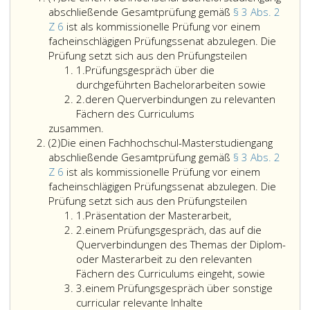
eins,
abschließende Gesamtprüfung gemäß
§ 3 Abs. 2
Z 6
ist als kommissionelle Prüfung vor einem
facheinschlägigen Prüfungssenat abzulegen. Die
Die
Prüfung setzt sich aus den Prüfungsteilen
Ziffer
einen
1.
Prüfungsgespräch über die
eins
Fachhochschu
durchgeführten Bachelorarbeiten sowie
Ziffer
Bachelorstud
2.
deren Querverbindungen zu relevanten
2
abschließen
Fächern des Curriculums
Gesamtprüfu
zusammen.
Absatz
gemäß
(2)
Die einen Fachhochschul-Masterstudiengang
2,
Paragraph
abschließende Gesamtprüfung gemäß
§ 3 Abs. 2
3,
Z 6
ist als kommissionelle Prüfung vor einem
Absatz
facheinschlägigen Prüfungssenat abzulegen. Die
2,
Die
Prüfung setzt sich aus den Prüfungsteilen
Ziffer
Ziffer
einen
1.
Präsentation der Masterarbeit,
eins
Ziffer
6,
Fachhochschu
2.
einem Prüfungsgespräch, das auf die
2
ist
Masterstudi
Querverbindungen des Themas der Diplom-
als
abschließen
oder Masterarbeit zu den relevanten
kommissionel
Gesamtprüfu
Fächern des Curriculums eingeht, sowie
Ziffer
Prüfung
gemäß
3.
einem Prüfungsgespräch über sonstige
3
vor
Paragraph
curricular relevante Inhalte