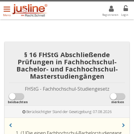
Menü
DROPDOWN: GEWÄHLTER WERT IST ALLE
ALLE
öffnen/schließen
Registrieren
Login
Menü
§ 16 FHStG Abschließende
Prüfungen in Fachhochschul-
Bachelor- und Fachhochschul-
Masterstudiengängen
FHStG - Fachhochschul-Studiengesetz
beobachten
merken
Berücksichtigter Stand der Gesetzgebung: 07.08.2026
Absatz
(1)
Die einen Fachhochschul-Bachelorstudiengang