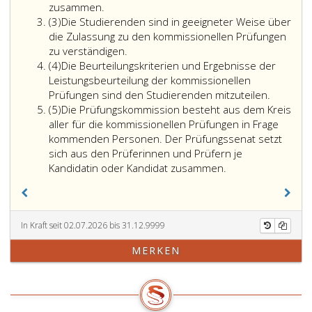
einem
3,
zusammen.
Absatz
facheinschläg
Absatz
(3)
Die Studierenden sind in geeigneter Weise über
3,
Prüfungssen
2,
die Zulassung zu den kommissionellen Prüfungen
abzulegen.
Ziffer
zu verständigen.
Absatz
Die
6,
(4)
Die Beurteilungskriterien und Ergebnisse der
4,
Prüfung
ist
Leistungsbeurteilung der kommissionellen
setzt
als
Prüfungen sind den Studierenden mitzuteilen.
Absatz
sich
kommissionel
(5)
Die Prüfungskommission besteht aus dem Kreis
5,
aus
Prüfung
aller für die kommissionellen Prüfungen in Frage
den
vor
kommenden Personen. Der Prüfungssenat setzt
Prüfungsteil
einem
sich aus den Prüferinnen und Prüfern je
facheinschläg
Kandidatin oder Kandidat zusammen.
Prüfungssen
abzulegen.
Die
Prüfung
In Kraft seit 02.07.2026 bis 31.12.9999
setzt
MERKEN
sich
aus
den
Prüfungsteil