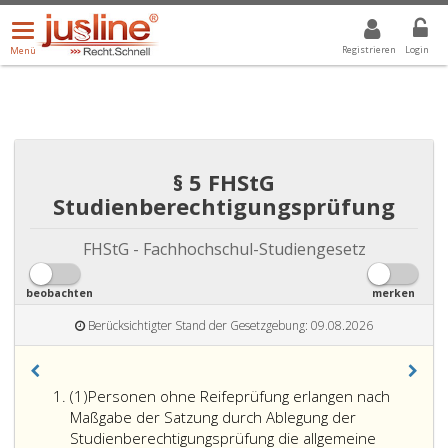
Menü
DROPDOWN: GEWÄHLTER WERT IST ALLE
ALLE
öffnen/schließen
Registrieren
Login
Menü
§ 5 FHStG
Studienberechtigungsprüfung
FHStG - Fachhochschul-Studiengesetz
beobachten
merken
Berücksichtigter Stand der Gesetzgebung: 09.08.2026
Absatz
(1)
Personen ohne Reifeprüfung erlangen nach
eins
Maßgabe der Satzung durch Ablegung der
Studienberechtigungsprüfung die allgemeine