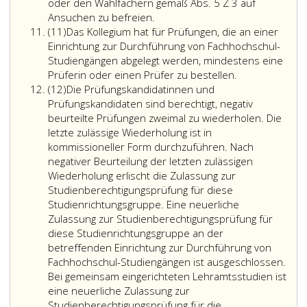
Auf
und
festzu
oder den Wahlfächern gemäß Abs. 5 Z 3 auf
den
Prüfungskandidatinnen
mit
Ansuchen zu befreien.
Absatz
studienvorbereitenden
und
klarem
(11)
Das Kollegium hat für Prüfungen, die an einer
11
Charakter
Prüfungskandidaten,
Gedankengang
Einrichtung zur Durchführung von Fachhochschul-
der
die
schriftlich
Studiengängen abgelegt werden, mindestens eine
Studienberechtigungsprüfung
eine
zu
Prüferin oder einen Prüfer zu bestellen.
Absatz
ist
Meisterprüfung
äußern
(12)
Die Prüfungskandidatinnen und
12
Bedacht
oder
vermag.
Prüfungskandidaten sind berechtigt, negativ
zu
eine
beurteilte Prüfungen zweimal zu wiederholen. Die
nehmen.
Befähigungsprüfung
letzte zulässige Wiederholung ist in
gemäß
kommissioneller Form durchzuführen. Nach
der
negativer Beurteilung der letzten zulässigen
Gewerbeordnung,
Wiederholung erlischt die Zulassung zur
Bundesgesetzblatt
Studienberechtigungsprüfung für diese
Nr. 194
Studienrichtungsgruppe. Eine neuerliche
aus
Zulassung zur Studienberechtigungsprüfung für
1994,,
diese Studienrichtungsgruppe an der
oder
betreffenden Einrichtung zur Durchführung von
dem
Fachhochschul-Studiengängen ist ausgeschlossen.
Land-
Bei gemeinsam eingerichteten Lehramtsstudien ist
und
eine neuerliche Zulassung zur
forstwirtschaftlichen
Studienberechtigungsprüfung für die