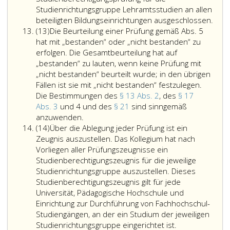
Berufsausbildungsgesetz,
Studienrichtungsgruppe Lehramtsstudien an allen
Bundesgesetzblatt
beteiligten Bildungseinrichtungen ausgeschlossen.
Absatz
Nr. 298
(13)
Die Beurteilung einer Prüfung gemäß Abs. 5
13
aus
hat mit „bestanden“ oder „nicht bestanden“ zu
1990,,
erfolgen. Die Gesamtbeurteilung hat auf
erfolgreich
„bestanden“ zu lauten, wenn keine Prüfung mit
abgelegt
„nicht bestanden“ beurteilt wurde; in den übrigen
haben,
Fällen ist sie mit „nicht bestanden“ festzulegen.
sind
Die Bestimmungen des
§ 13 Abs. 2
, des
§ 17
von
Abs. 3
und 4 und des
§ 21
sind sinngemäß
Die
der
anzuwenden.
Absatz
Beurteilung
Ablegung
(14)
Über die Ablegung jeder Prüfung ist ein
14
einer
der
Zeugnis auszustellen. Das Kollegium hat nach
Prüfung
Studienberechtigungsprüfung
Vorliegen aller Prüfungszeugnisse ein
gemäß
im
Studienberechtigungszeugnis für die jeweilige
Absatz
Wahlfach
Studienrichtungsgruppe auszustellen. Dieses
5,
oder
Studienberechtigungszeugnis gilt für jede
hat
den
Universität, Pädagogische Hochschule und
mit
Wahlfächern
Einrichtung zur Durchführung von Fachhochschul-
„bestanden“
gemäß
Studiengängen, an der ein Studium der jeweiligen
oder
Absatz
Studienrichtungsgruppe eingerichtet ist.