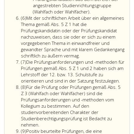
angestrebten Studienrichtungsgruppe
(Wahlfach oder Wahlfächer).
Absatz
(6)
Mit der schriftlichen Arbeit über ein allgemeines
6
Thema gemäß Abs. 5 Z 1 hat die
Prüfungskandidatin oder der Prüfungskandidat
nachzuweisen, dass sie oder er sich zu einem
vorgegebenen Thema in einwandfreier und
gewandter Sprache und mit klarem Gedankengang
Mit
schriftlich zu äußern vermag.
Absatz
der
(7)
Die Prüfungsanforderungen und -methoden für
7
schriftlichen
Prüfungen gemäß Abs. 5 Z 1 und 2 haben sich am
Arbeit
Lehrstoff der 12. bzw. 13. Schulstufe zu
über
Die
orientieren und sind in der Satzung festzulegen.
Absatz
ein
Prüfun
(8)
Für die Prüfung oder Prüfungen gemäß Abs. 5
8
allgemeines
und
Z 3 (Wahlfach oder Wahlfächer) sind die
Thema
-
Prüfungsanforderungen und -methoden vom
gemäß
metho
Kollegium zu bestimmen. Auf den
Absatz
für
studienvorbereitenden Charakter der
5,
Prüfun
Studienberechtigungsprüfung ist Bedacht zu
Für
Ziffer
gemäß
nehmen.
Absatz
die
eins,
Absatz
(9)
Positiv beurteilte Prüfungen, die eine