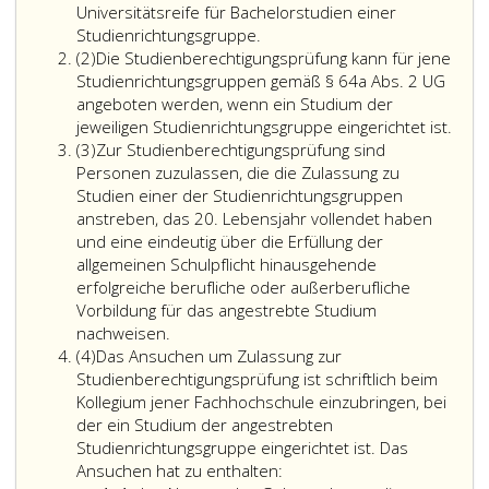
Universitätsreife für Bachelorstudien einer
Studienrichtungsgruppe.
Absatz
(2)
Die Studienberechtigungsprüfung kann für jene
2
Studienrichtungsgruppen gemäß § 64a Abs. 2 UG
angeboten werden, wenn ein Studium der
Die
jeweiligen Studienrichtungsgruppe eingerichtet ist.
Absatz
Stud
(3)
Zur Studienberechtigungsprüfung sind
3
kann
Personen zuzulassen, die die Zulassung zu
für
Studien einer der Studienrichtungsgruppen
jene
anstreben, das 20. Lebensjahr vollendet haben
Stud
und eine eindeutig über die Erfüllung der
gem
allgemeinen Schulpflicht hinausgehende
Para
erfolgreiche berufliche oder außerberufliche
64
Vorbildung für das angestrebte Studium
a,
nachweisen.
Absatz
Absa
(4)
Das Ansuchen um Zulassung zur
4
2,
Studienberechtigungsprüfung ist schriftlich beim
UG
Kollegium jener Fachhochschule einzubringen, bei
ange
der ein Studium der angestrebten
werd
Studienrichtungsgruppe eingerichtet ist. Das
wen
Ansuchen hat zu enthalten: