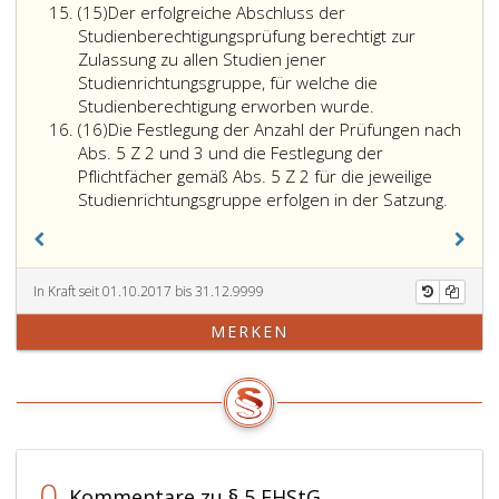
Absatz
„nicht
5,
(15)
Der erfolgreiche Abschluss der
15
bestanden“
Ziffer
Studienberechtigungsprüfung berechtigt zur
zu
3,
Zulassung zu allen Studien jener
erfolgen.
auf
Studienrichtungsgruppe, für welche die
Die
Ansuchen
Studienberechtigung erworben wurde.
Absatz
Gesamtbeurteilung
zu
(16)
Die Festlegung der Anzahl der Prüfungen nach
16
hat
befreien.
Abs. 5 Z 2 und 3 und die Festlegung der
auf
Pflichtfächer gemäß Abs. 5 Z 2 für die jeweilige
„bestanden“
Die
Studienrichtungsgruppe erfolgen in der Satzung.
zu
Festle
lauten,
der
wenn
Anzahl
keine
der
In Kraft seit 01.10.2017 bis 31.12.9999
Prüfung
Prüfu
MERKEN
mit
nach
„nicht
Absatz
bestanden“
5,
beurteilt
Ziffer
wurde;
2
in
und
den
3
0
Kommentare zu § 5 FHStG