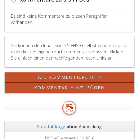
übrigen
und
Fällen
die
ist
Festle
Es sind keine Kommentare zu diesen Paragrafen
sie
der
vorhanden.
mit
Pflicht
„nicht
gemäß
bestanden“
Absatz
Sie können den Inhalt von § 5 FHStG selbst erläutern, also
festzulegen.
5,
einen kurzen eigenen Fachkommentar verfassen. Klicken
Die
Ziffer
Sie einfach einen der nachfolgenden roten Links an!
Bestimmungen
2,
des
für
Paragraph
die
WIE KOMMENTIERE ICH?
13,
jeweili
Absatz
Studie
KOMMENTAR HINZUFÜGEN
2,,
erfolg
des
in
Paragraph
der
17,
Satzun
Absatz
3
Sofortabfrage
ohne
Anmeldung!
und
Zurück
Weit
4
n
11,90 €
Grundbuchauszug
11