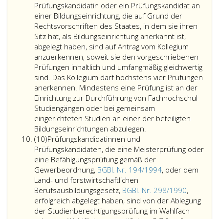
9
Prüfung
hat
5,
Prüfungskandidatin oder ein Prüfungskandidat an
oder
die
Ziffer
einer Bildungseinrichtung, die auf Grund der
Prüfungen
Prüfungskandidatin
eins
Rechtsvorschriften des Staates, in dem sie ihren
gemäß
oder
und
Sitz hat, als Bildungseinrichtung anerkannt ist,
Absatz
der
2
abgelegt haben, sind auf Antrag vom Kollegium
5,
Prüfungskandidat
haben
anzuerkennen, soweit sie den vorgeschriebenen
Ziffer
nachzuweisen,
sich
Prüfungen inhaltlich und umfangmäßig gleichwertig
3,
dass
am
sind. Das Kollegium darf höchstens vier Prüfungen
(Wahlfach
sie
Lehrst
anerkennen. Mindestens eine Prüfung ist an der
oder
oder
der
Einrichtung zur Durchführung von Fachhochschul-
Wahlfächer)
er
12.
Studiengängen oder bei gemeinsam
sind
sich
bzw.
eingerichteten Studien an einer der beteiligten
die
zu
13.
Bildungseinrichtungen abzulegen.
Absatz
Prüfungsanforderungen
einem
Schuls
(10)
Prüfungskandidatinnen und
10
und
vorgegebenen
zu
Prüfungskandidaten, die eine Meisterprüfung oder
-
Thema
orient
eine Befähigungsprüfung gemäß der
methoden
in
und
Gewerbeordnung,
BGBl. Nr. 194/1994
, oder dem
vom
einwandfreier
sind
Land- und forstwirtschaftlichen
Kollegium
und
in
Berufsausbildungsgesetz,
BGBl. Nr. 298/1990
,
zu
gewandter
der
erfolgreich abgelegt haben, sind von der Ablegung
bestimmen.
Sprache
Satzun
der Studienberechtigungsprüfung im Wahlfach