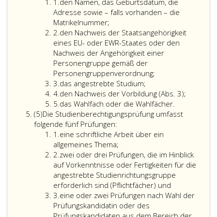
Ziffer
ein
1.
den Namen, das Geburtsdatum, die
eins
Stud
Adresse sowie – falls vorhanden – die
der
Matrikelnummer;
Ziffer
jewei
2.
den Nachweis der Staatsangehörigkeit
2
Stud
eines EU- oder EWR-Staates oder den
einge
Nachweis der Angehörigkeit einer
ist.
Personengruppe gemäß der
Personengruppenverordnung;
Ziffer
3.
das angestrebte Studium;
3
Ziffer
den
4.
den Nachweis der Vorbildung (Abs. 3);
4
Ziffer
Nachweis
5.
das Wahlfach oder die Wahlfächer.
Absatz
5
der
(5)
Die Studienberechtigungsprüfung umfasst
5
Vorbildu
folgende fünf Prüfungen:
Ziffer
(Absatz
1.
eine schriftliche Arbeit über ein
eins
3,);
allgemeines Thema;
Ziffer
2.
zwei oder drei Prüfungen, die im Hinblick
2
auf Vorkenntnisse oder Fertigkeiten für die
angestrebte Studienrichtungsgruppe
erforderlich sind (Pflichtfächer) und
Ziffer
3.
eine oder zwei Prüfungen nach Wahl der
3
Prüfungskandidatin oder des
Prüfungskandidaten aus dem Bereich der