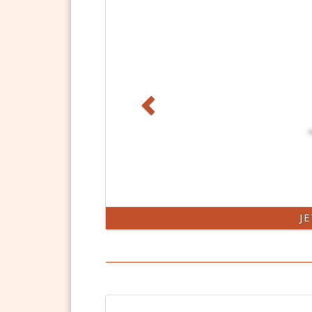
Zurück
DSGVO Vorla
J