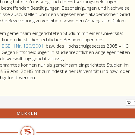
Pädagogischen
chtung hat die Zulassung und die Fortsetzungsmeldungen
Hochschulen
m betreffenden Bestätigungen, Bescheinigungen und Nachweise
gleichlautend
nisse auszustellen und den vorgesehenen akademischen Grad
zu
che Bezeichnung zu verleihen sowie den Anhang zum Diplom
erlassenden
Verordnungen
inem gemeinsam eingerichteten Studium mit einer Universität
bzw.
 finden die studienrechtlichen Bestimmungen des
von
,
BGBl. I Nr. 120/2001
, bzw. des Hochschulgesetzes 2005 – HG,
den
 Gegen Entscheidungen in studienrechtlichen Angelegenheiten
zuständigen
Im
desverwaltungsgericht zulässig.
Organen
Falle
Lehramtes können nur als gemeinsam eingerichtete Studien im
von
der
§ 38 Abs. 2c HG mit zumindest einer Universität und bzw. oder
anerkannten
Studien
Beteiligung
hgeführt werden.
privaten
zur
an
Pädagogischen
Erlangung
einem
Hochschulen,
eines
gemeinsam
Fachhochschulen,
Lehramtes
eingerichteten
Privathochschulen
können
Studium
MERKEN
und
nur
mit
Privatuniversitäten
als
einer
zu
gemeinsam
Universität
veröffentlichenden
eingerichtete
oder