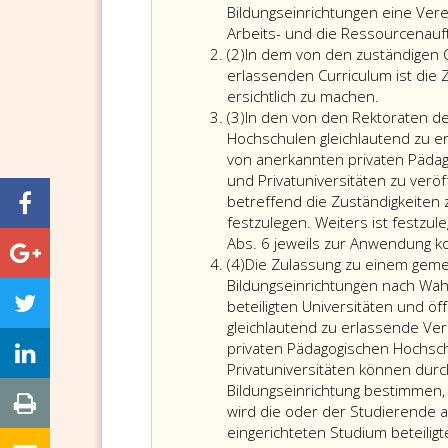
eins
Bildungseinrichtungen eine Ver
Arbeits- und die Ressourcenauft
Absatz
(2)
In dem von den zuständigen O
2
erlassenden Curriculum ist die 
ersichtlich zu machen.
Absatz
(3)
In den von den Rektoraten de
3
Hochschulen gleichlautend zu 
von anerkannten privaten Päda
und Privatuniversitäten zu ver
betreffend die Zuständigkeiten
festzulegen. Weiters ist festz
Abs. 6 jeweils zur Anwendung 
Absatz
(4)
Die Zulassung zu einem gemei
4
Bildungseinrichtungen nach Wah
beteiligten Universitäten und 
gleichlautend zu erlassende V
privaten Pädagogischen Hochsch
Privatuniversitäten können durc
Bildungseinrichtung bestimmen,
wird die oder der Studierende 
eingerichteten Studium beteilig