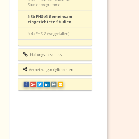
Studienprogramme
§ 3b FHStG Gemeinsam
eingerichtete Studien
§ 4a FHStG (weggefallen)
§ 4 FHStG Studierende
Haftungsausschluss
§ 5 FHStG
Studienberechtigungsprüfung
Vernetzungsmöglichkeiten
§ 5a FHStG (weggefallen)
§ 6 FHStG Akademische Grade
§ 7 FHStG Lehr- und
Forschungspersonal
§ 8 FHStG
Akkreditierungsvoraussetzungen
§ 8a FHStG Verlängerung der
Akkreditierung der Fachhochschule