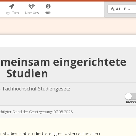
DR
ALLE
Legal.Tech
Über Uns
Hilfe
emeinsam eingerichtete
Studien
- Fachhochschul-Studiengesetz
merk
chtigter Stand der Gesetzgebung: 07.08.2026
 Studien haben die beteiligten österreichischen