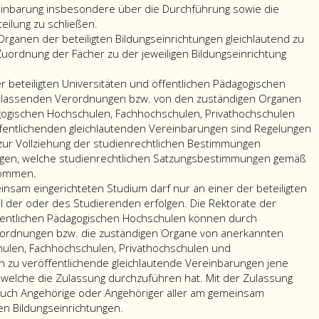
einbarung insbesondere über die Durchführung sowie die
eilung zu schließen.
rganen der beteiligten Bildungseinrichtungen gleichlautend zu
Zuordnung der Fächer zu der jeweiligen Bildungseinrichtung
r beteiligten Universitäten und öffentlichen Pädagogischen
erlassenden Verordnungen bzw. von den zuständigen Organen
gogischen Hochschulen, Fachhochschulen, Privathochschulen
öffentlichenden gleichlautenden Vereinbarungen sind Regelungen
 zur Vollziehung der studienrechtlichen Bestimmungen
ulegen, welche studienrechtlichen Satzungsbestimmungen gemäß
In
kommen.
den
nsam eingerichteten Studium darf nur an einer der beteiligten
von
l der oder des Studierenden erfolgen. Die Rektorate der
den
öffentlichen Pädagogischen Hochschulen können durch
Rektoraten
erordnungen bzw. die zuständigen Organe von anerkannten
der
ulen, Fachhochschulen, Privathochschulen und
beteiligten
h zu veröffentlichende gleichlautende Vereinbarungen jene
Universitäten
 welche die Zulassung durchzuführen hat. Mit der Zulassung
und
auch Angehörige oder Angehöriger aller am gemeinsam
öffentlichen
ten Bildungseinrichtungen.