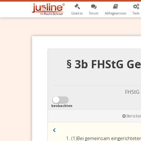
Gesetze
Forum
Abfrageservices
Tools
§ 3b FHStG G
FHStG 
beobachten
Berücksi
Absatz
(1)
Bei gemeinsam eingerichteten