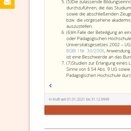
Absatz
(5)
Die zulassende Bildungseinri
5
durchzuführen, die das Studiu
sowie die abschließenden Zeug
bzw. die vorgesehene akademis
auszustellen.
Absatz
(6)
Im Falle der Beteiligung an e
6
oder Pädagogischen Hochschule
Universitätsgesetzes 2002 – UG
BGBl. I Nr. 30/2006
, Anwendung.
ist eine Beschwerde an das Bun
Absatz
(7)
Studien zur Erlangung eines 
7
Sinne von § 54 Abs. 9 UG sowie 
Pädagogischen Hochschule durc
In Kraft seit 01.01.2021 bis 31.12.9999