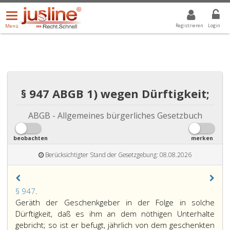
Menü
DROPDOWN: GEWÄHLTER WERT IST ALLE
ALLE
öffnen/schließen
Registrieren
Login
Menü
§ 947 ABGB 1) wegen Dürftigkeit;
ABGB - Allgemeines bürgerliches Gesetzbuch
beobachten
merken
Berücksichtigter Stand der Gesetzgebung: 08.08.2026
Paragraph
§ 947
.
947,
Geräth der Geschenkgeber in der Folge in solche
Dürftigkeit, daß es ihm an dem nöthigen Unterhalte
gebricht; so ist er befugt, jährlich von dem geschenkten