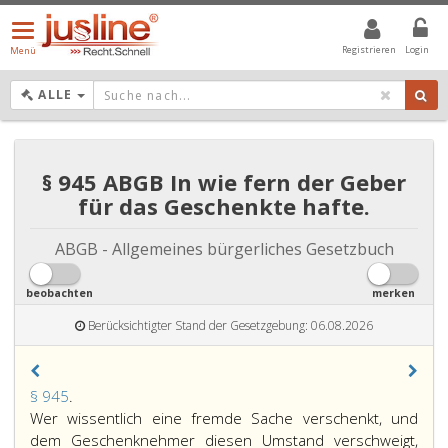
Menü
öffnen/schließen
Registrieren
Login
Menü
DROPDOWN: GEWÄHLTER WERT IST ALLE
ALLE
§ 945 ABGB In wie fern der Geber
für das Geschenkte hafte.
ABGB - Allgemeines bürgerliches Gesetzbuch
beobachten
merken
Berücksichtigter Stand der Gesetzgebung: 06.08.2026
Paragraph
§ 945
.
945,
Wer wissentlich eine fremde Sache verschenkt, und
dem Geschenknehmer diesen Umstand verschweigt,