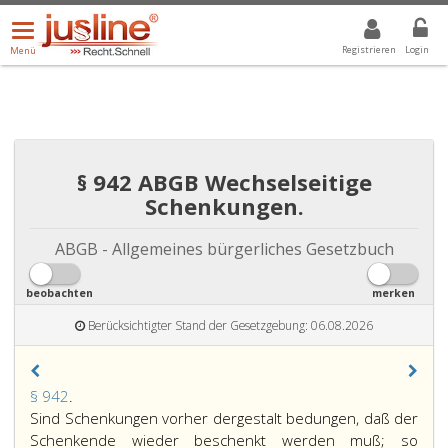
Menü
DROPDOWN: GEWÄHLTER WERT IST ALLE
ALLE
öffnen/schließen
Registrieren
Login
Menü
§ 942 ABGB Wechselseitige
Schenkungen.
ABGB - Allgemeines bürgerliches Gesetzbuch
beobachten
merken
Berücksichtigter Stand der Gesetzgebung: 06.08.2026
Paragraph
§ 942
.
942,
Sind Schenkungen vorher dergestalt bedungen, daß der
Schenkende wieder beschenkt werden muß; so