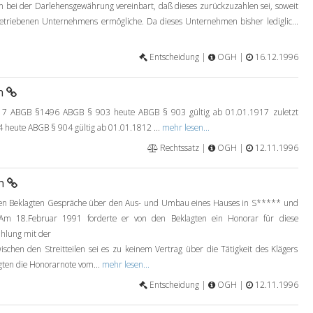
hon bei der Darlehensgewährung vereinbart, daß dieses zurückzuzahlen sei, soweit
betriebenen Unternehmens ermögliche. Da dieses Unternehmen bisher lediglic...
Entscheidung |
OGH |
16.12.1996
6h
 ABGB §1496 ABGB § 903 heute ABGB § 903 gültig ab 01.01.1917 zuletzt
 heute ABGB § 904 gültig ab 01.01.1812 ...
mehr lesen...
Rechtssatz |
OGH |
12.11.1996
6h
den Beklagten Gespräche über den Aus- und Umbau eines Hauses in S***** und
. Am 18.Februar 1991 forderte er von den Beklagten ein Honorar für diese
ahlung mit der
wischen den Streitteilen sei es zu keinem Vertrag über die Tätigkeit des Klägers
gten die Honorarnote vom...
mehr lesen...
Entscheidung |
OGH |
12.11.1996