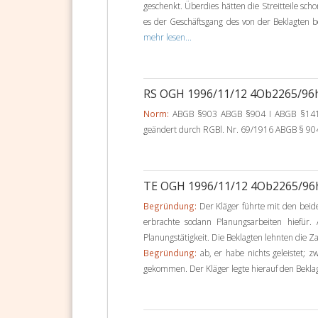
geschenkt. Überdies hätten die Streitteile sc
es der Geschäftsgang des von der Beklagten 
mehr lesen...
RS OGH 1996/11/12 4Ob2265/9
Norm:
ABGB §903 ABGB §904 I ABGB §1417
geändert durch RGBl. Nr. 69/1916 ABGB § 904
TE OGH 1996/11/12 4Ob2265/9
Begründung:
Der Kläger führte mit den bei
erbrachte sodann Planungsarbeiten hiefür
Planungstätigkeit. Die Beklagten lehnten die Z
Begründung:
ab, er habe nichts geleistet; z
gekommen. Der Kläger legte hierauf den Bekla