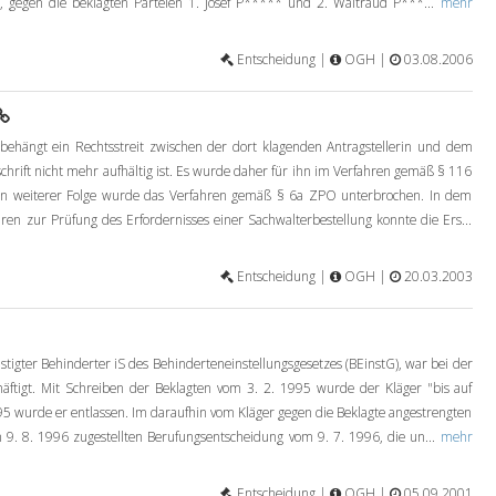
en, gegen die beklagten Parteien 1. Josef P***** und 2. Waltraud P***...
mehr
Entscheidung |
OGH |
03.08.2006
ehängt ein Rechtsstreit zwischen der dort klagenden Antragstellerin und dem
chrift nicht mehr aufhältig ist. Es wurde daher für ihn im Verfahren gemäß § 116
 In weiterer Folge wurde das Verfahren gemäß § 6a ZPO unterbrochen. In dem
hren zur Prüfung des Erfordernisses einer Sachwalterbestellung konnte die Ers...
Entscheidung |
OGH |
20.03.2003
stigter Behinderter iS des Behinderteneinstellungsgesetzes (BEinstG), war bei der
äftigt. Mit Schreiben der Beklagten vom 3. 2. 1995 wurde der Kläger "bis auf
95 wurde er entlassen. Im daraufhin vom Kläger gegen die Beklagte angestrengten
 9. 8. 1996 zugestellten Berufungsentscheidung vom 9. 7. 1996, die un...
mehr
Entscheidung |
OGH |
05.09.2001