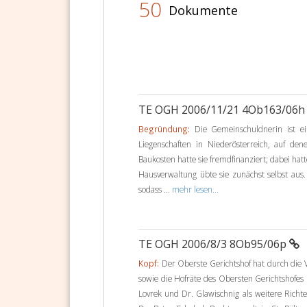
50
Dokumente
TE OGH 2006/11/21 4Ob163/06
Begründung:
Die Gemeinschuldnerin ist ei
Liegenschaften in Niederösterreich, auf den
Baukosten hatte sie fremdfinanziert; dabei ha
Hausverwaltung übte sie zunächst selbst aus.
sodass ...
mehr lesen...
TE OGH 2006/8/3 8Ob95/06p
Kopf:
Der Oberste Gerichtshof hat durch die V
sowie die Hofräte des Obersten Gerichtshofes
Lovrek und Dr. Glawischnig als weitere Rich