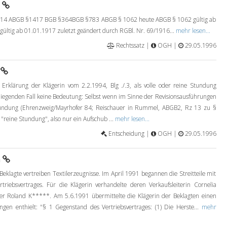
m
4 ABGB §1417 BGB §364BGB §783 ABGB § 1062 heute ABGB § 1062 gültig ab
ltig ab 01.01.1917 zuletzt geändert durch RGBl. Nr. 69/1916...
mehr lesen...
Rechtssatz |
OGH |
29.05.1996
b
Erklärung der Klägerin vom 2.2.1994, Blg ./.3, als volle oder reine Stundung
orliegenden Fall keine Bedeutung: Selbst wenn im Sinne der Revisionsausführungen
 Stundung (Ehrenzweig/Mayrhofer 84; Reischauer in Rummel, ABGB2, Rz 13 zu §
 "reine Stundung", also nur ein Aufschub ...
mehr lesen...
Entscheidung |
OGH |
29.05.1996
m
Beklagte vertreiben Textilerzeugnisse. Im April 1991 begannen die Streitteile mit
iebsvertrages. Für die Klägerin verhandelte deren Verkaufsleiterin Cornelia
rer Roland K*****. Am 5.6.1991 übermittelte die Klägerin der Beklagten einen
ngen enthielt: "§ 1 Gegenstand des Vertriebsvertrages: (1) Die Herste...
mehr