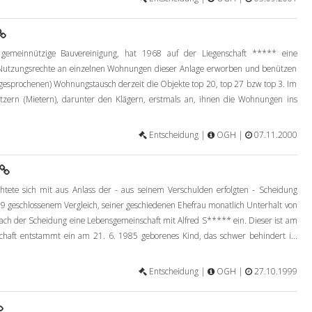
gemeinnützige Bauvereinigung, hat 1968 auf der Liegenschaft ***** eine
 Nutzungsrechte an einzelnen Wohnungen dieser Anlage erworben und benützen
gesprochenen) Wohnungstausch derzeit die Objekte top 20, top 27 bzw top 3. Im
zern (Mietern), darunter den Klägern, erstmals an, ihnen die Wohnungen ins
Entscheidung |
OGH |
07.11.2000
chtete sich mit aus Anlass der - aus seinem Verschulden erfolgten - Scheidung
9 geschlossenem Vergleich, seiner geschiedenen Ehefrau monatlich Unterhalt von
nach der Scheidung eine Lebensgemeinschaft mit Alfred S***** ein. Dieser ist am
haft entstammt ein am 21. 6. 1985 geborenes Kind, das schwer behindert i...
Entscheidung |
OGH |
27.10.1999