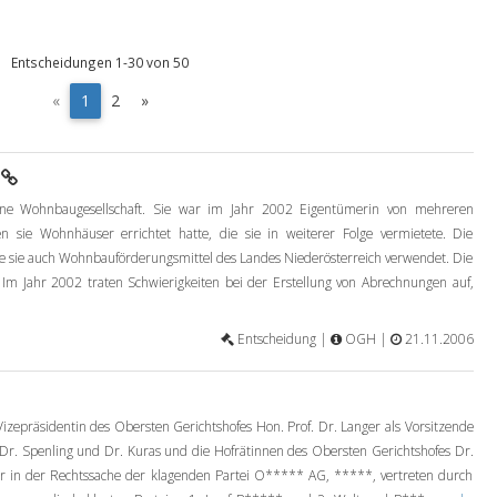
Entscheidungen 1-30 von 50
(
«
1
2
»
c
u
r
h
r
ne Wohnbaugesellschaft. Sie war im Jahr 2002 Eigentümerin von mehreren
e
n
en sie Wohnhäuser errichtet hatte, die sie in weiterer Folge vermietete. Die
t
tte sie auch Wohnbauförderungsmittel des Landes Niederösterreich verwendet. Die
)
 Im Jahr 2002 traten Schwierigkeiten bei der Erstellung von Abrechnungen auf,
Entscheidung |
OGH |
21.11.2006
izepräsidentin des Obersten Gerichtshofes Hon. Prof. Dr. Langer als Vorsitzende
 Dr. Spenling und Dr. Kuras und die Hofrätinnen des Obersten Gerichtshofes Dr.
ter in der Rechtssache der klagenden Partei O***** AG, *****, vertreten durch