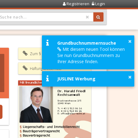
Registrieren
Login
OPDOWN: GEWÄHLTER WERT IST ALLE
×
Grundbuchnummernsuche
Mit diesem neuen Tool können
Zum § 1417 ABGB
Sie nun Grundbuchnummern zu
Ihrer Adresse finden.
Haftungsausschluss
×
JUSLINE Werbung