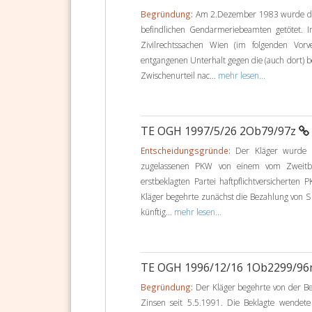
Begründung:
Am 2.Dezember 1983 wurde der
befindlichen Gendarmeriebeamten getötet. 
Zivilrechtssachen Wien (im folgenden Vor
entgangenen Unterhalt gegen die (auch dort) be
Zwischenurteil nac...
mehr lesen...
TE OGH 1997/5/26 2Ob79/97z
Entscheidungsgründe:
Der Kläger wurde b
zugelassenen PKW von einem vom Zweitbek
erstbeklagten Partei haftpflichtversicherten P
Kläger begehrte zunächst die Bezahlung von S 
künftig...
mehr lesen...
TE OGH 1996/12/16 1Ob2299/9
Begründung:
Der Kläger begehrte von der Be
Zinsen seit 5.5.1991. Die Beklagte wendete