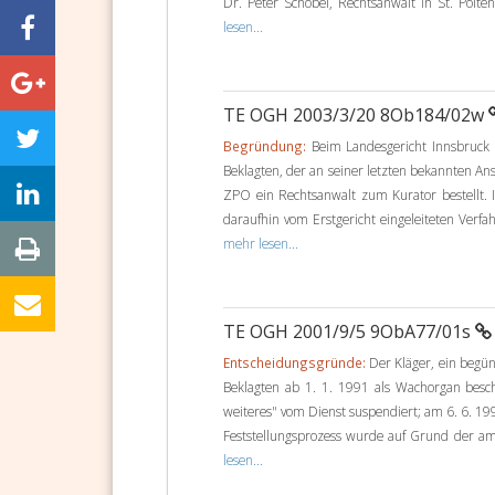
Dr. Peter Schobel, Rechtsanwalt in St. Pölt
lesen...
TE OGH 2003/3/20 8Ob184/02w
Begründung:
Beim Landesgericht Innsbruck b
Beklagten, der an seiner letzten bekannten Ans
ZPO ein Rechtsanwalt zum Kurator bestellt.
daraufhin vom Erstgericht eingeleiteten Verfa
mehr lesen...
TE OGH 2001/9/5 9ObA77/01s
Entscheidungsgründe:
Der Kläger, ein begün
Beklagten ab 1. 1. 1991 als Wachorgan besch
weiteres" vom Dienst suspendiert; am 6. 6. 19
Feststellungsprozess wurde auf Grund der am
lesen...