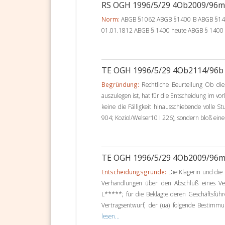
RS OGH 1996/5/29 4Ob2009/96
Norm:
ABGB §1062 ABGB §1400 B ABGB §141
01.01.1812 ABGB § 1400 heute ABGB § 1400 gü
TE OGH 1996/5/29 4Ob2114/96
Begründung:
Rechtliche Beurteilung Ob die 
auszulegen ist, hat für die Entscheidung im v
keine die Fälligkeit hinausschiebende volle
904; Koziol/Welser10 I 226), sondern bloß eine
TE OGH 1996/5/29 4Ob2009/96
Entscheidungsgründe:
Die Klägerin und die 
Verhandlungen über den Abschluß eines Vertr
L*****; für die Beklagte deren Geschäftsfüh
Vertragsentwurf, der (ua) folgende Bestimmu
lesen...