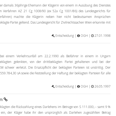
 damals 36jährige Ehemann der Klägerin von einem in Ausübung des Dienstes
Im Verfahren AZ 21 Cg 1008/90 (ex 52a Cg 1001/86) des Landesgerichts für
verfahren) machte die Klägerin neben hier nicht bedeutsamen Ansprüchen
klagte Partei geltend. Das Landesgericht für Zivilrechtssachen Wien erkannte mit
Entscheidung |
OGH |
27.01.1998
ei einem Verkehrsunfall am 22.2.1990 als Beifahrer in einem in Ungarn
lagten gelenkten, von der drittbeklagten Partei gehaltenen und bei der
KW schwer verletzt. Die Ersatzpflicht der beklagten Parteien ist unstrittig. Der
559.784,30 sA sowie die Feststellung der Haftung der beklagten Parteien für alle
Entscheidung |
OGH |
26.05.1997
6m
klagten die Rückzahlung eines Darlehens im Betrage von S 111.000,-- samt 9 %
 ein, der Kläger habe ihr den ursprünglich als Darlehen zugezählten Betrag