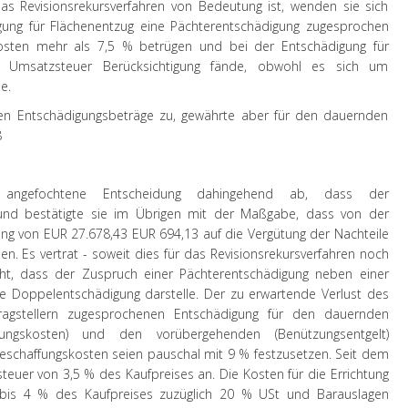
das Revisionsrekursverfahren von Bedeutung ist, wenden sie sich
ung für Flächenentzug eine Pächterentschädigung zugesprochen
osten mehr als 7,5 % betrügen und bei der Entschädigung für
e Umsatzsteuer Berücksichtigung fände, obwohl es sich um
e.
ten Entschädigungsbeträge zu, gewährte aber für den dauernden
8
 angefochtene Entscheidung dahingehend ab, dass der
 und bestätigte sie im Übrigen mit der Maßgabe, dass von der
ng von EUR 27.678,43 EUR 694,13 auf die Vergütung der Nachteile
en. Es vertrat - soweit dies für das Revisionsrekursverfahren noch
cht, dass der Zuspruch einer Pächterentschädigung neben einer
ne Doppelentschädigung darstelle. Der zu erwartende Verlust des
ragstellern zugesprochenen Entschädigung für den dauernden
fungskosten) und den vorübergehenden (Benützungsentgelt)
eschaffungskosten seien pauschal mit 9 % festzusetzen. Seit dem
teuer von 3,5 % des Kaufpreises an. Die Kosten für die Errichtung
 bis 4 % des Kaufpreises zuzüglich 20 % USt und Barauslagen