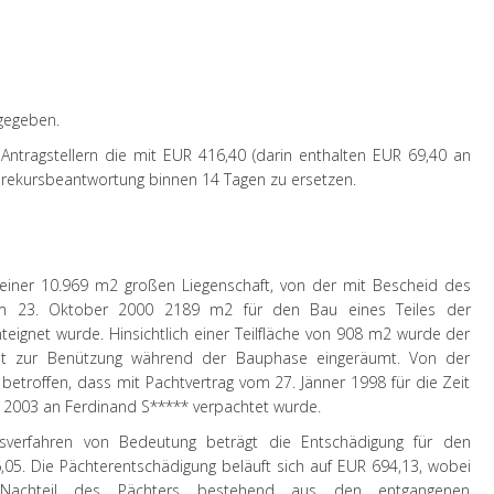
 gegeben.
n Antragstellern die mit EUR 416,40 (darin enthalten EUR 69,40 an
srekursbeantwortung binnen 14 Tagen zu ersetzen.
r einer 10.969 m2 großen Liegenschaft, von der mit Bescheid des
m 23. Oktober 2000 2189 m2 für den Bau eines Teiles der
teignet wurde. Hinsichtlich einer Teilfläche von 908 m2 wurde der
echt zur Benützung während der Bauphase eingeräumt. Von der
betroffen, dass mit Pachtvertrag vom 27. Jänner 1998 für die Zeit
r 2003 an Ferdinand S***** verpachtet wurde.
rsverfahren von Bedeutung beträgt die Entschädigung für den
05. Die Pächterentschädigung beläuft sich auf EUR 694,13, wobei
e Nachteil des Pächters bestehend aus den entgangenen