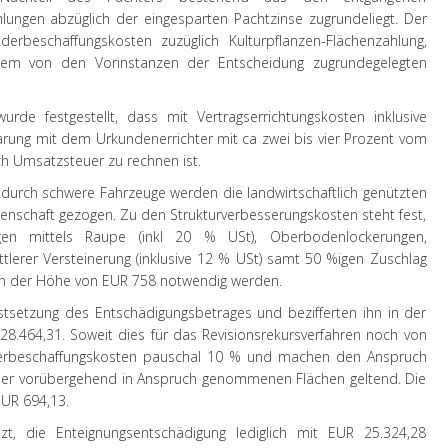
lungen abzüglich der eingesparten Pachtzinse zugrundeliegt. Der
erbeschaffungskosten zuzüglich Kulturpflanzen-Flächenzahlung,
 dem von den Vorinstanzen der Entscheidung zugrundegelegten
de festgestellt, dass mit Vertragserrichtungskosten inklusive
rung mit dem Urkundenerrichter mit ca zwei bis vier Prozent vom
ch Umsatzsteuer zu rechnen ist.
durch schwere Fahrzeuge werden die landwirtschaftlich genützten
idenschaft gezogen. Zu den Strukturverbesserungskosten steht fest,
gen mittels Raupe (inkl 20 % USt), Oberbodenlockerungen,
tlerer Versteinerung (inklusive 12 % USt) samt 50 %igen Zuschlag
 in der Höhe von EUR 758 notwendig werden.
stsetzung des Entschädigungsbetrages und bezifferten ihn in der
8.464,31. Soweit dies für das Revisionsrekursverfahren noch von
derbeschaffungskosten pauschal 10 % und machen den Anspruch
n der vorübergehend in Anspruch genommenen Flächen geltend. Die
EUR 694,13.
tzt, die Enteignungsentschädigung lediglich mit EUR 25.324,28