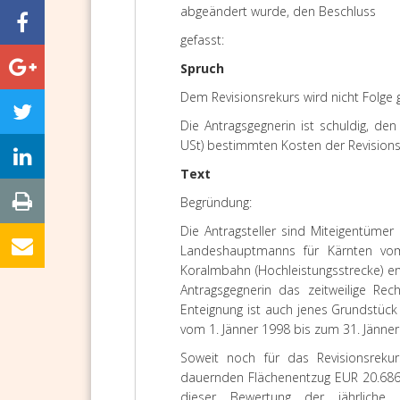
abgeändert wurde, den Beschluss
gefasst:
Spruch
Dem Revisionsrekurs wird nicht Folge
Die Antragsgegnerin ist schuldig, de
USt) bestimmten Kosten der Revision
Text
Begründung:
Die Antragsteller sind Miteigentüme
Landeshauptmanns für Kärnten vo
Koralmbahn (Hochleistungsstrecke) en
Antragsgegnerin das zeitweilige R
Enteignung ist auch jenes Grundstück 
vom 1. Jänner 1998 bis zum 31. Jänne
Soweit noch für das Revisionsreku
dauernden Flächenentzug EUR 20.686,
dieser Bewertung der jährlich