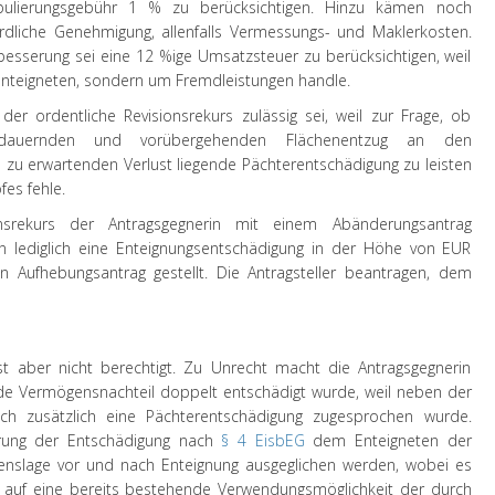
bulierungsgebühr 1 % zu berücksichtigen. Hinzu kämen noch
dliche Genehmigung, allenfalls Vermessungs- und Maklerkosten.
rbesserung sei eine 12 %ige Umsatzsteuer zu berücksichtigen, weil
 Enteigneten, sondern um Fremdleistungen handle.
er ordentliche Revisionsrekurs zulässig sei, weil zur Frage, ob
dauernden und vorübergehenden Flächenentzug an den
 zu erwartenden Verlust liegende Pächterentschädigung zu leisten
fes fehle.
nsrekurs der Antragsgegnerin mit einem Abänderungsantrag
n lediglich eine Enteignungsentschädigung in der Höhe von EUR
in Aufhebungsantrag gestellt. Die Antragsteller beantragen, dem
 ist aber nicht berechtigt. Zu Unrecht macht die Antragsgegnerin
nde Vermögensnachteil doppelt entschädigt wurde, weil neben der
ch zusätzlich eine Pächterentschädigung zugesprochen wurde.
hrung der Entschädigung nach
§ 4 EisbEG
dem Enteigneten der
enslage vor und nach Enteignung ausgeglichen werden, wobei es
g auf eine bereits bestehende Verwendungsmöglichkeit der durch