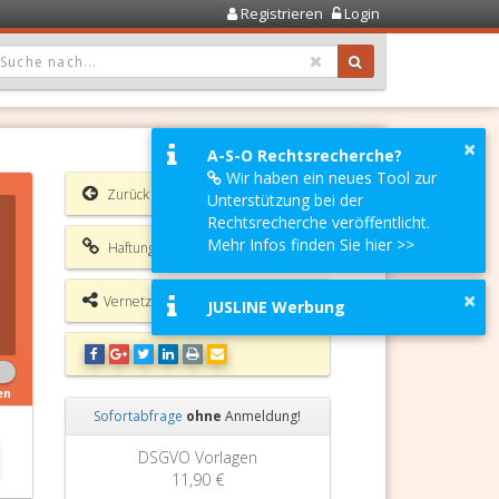
Registrieren
Login
OPDOWN: GEWÄHLTER WERT IST ALLE
×
A-S-O Rechtsrecherche?
Wir haben ein neues Tool zur
Zurück
Unterstützung bei der
Rechtsrecherche veröffentlicht.
Mehr Infos finden Sie hier >>
Haftungsausschluss
×
Vernetzungsmöglichkeiten
JUSLINE Werbung
en
Sofortabfrage
ohne
Anmeldung!
Zurück
Weiter
Grundbuchauszug
11,90 €