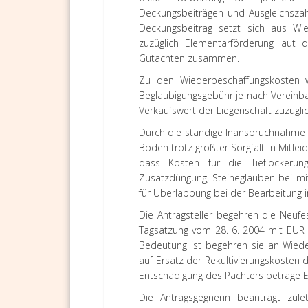
Deckungsbeiträgen und Ausgleichszah
Deckungsbeitrag setzt sich aus Wied
zuzüglich Elementarförderung laut
Gutachten zusammen.
Zu den Wiederbeschaffungskosten wur
Beglaubigungsgebühr je nach Vereinba
Verkaufswert der Liegenschaft zuzügli
Durch die ständige Inanspruchnahme 
Böden trotz größter Sorgfalt in Mitle
dass Kosten für die Tieflockerun
Zusatzdüngung, Steineglauben bei mit
für Überlappung bei der Bearbeitung
Die Antragsteller begehren die Neufe
Tagsatzung vom 28. 6. 2004 mit EUR 2
Bedeutung ist begehren sie an Wie
auf Ersatz der Rekultivierungskoste
Entschädigung des Pächters betrage 
Die Antragsgegnerin beantragt zule