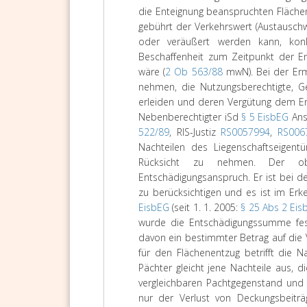
die Enteignung beanspruchten Fläch
gebührt der Verkehrswert (Austauschw
oder veräußert werden kann, konk
Beschaffenheit zum Zeitpunkt der En
wäre (
2 Ob 563/88
mwN). Bei der Ermi
nehmen, die Nutzungsberechtigte, G
erleiden und deren Vergütung dem Ent
Nebenberechtigter iSd
§ 5 EisbEG
Ans
522/89
, RIS-Justiz
RS0057994
,
RS006
Nachteilen des Liegenschaftseigen
Rücksicht zu nehmen. Der obli
Entschädigungsanspruch. Er ist bei d
zu berücksichtigen und es ist im Er
EisbEG
(seit 1. 1. 2005:
§ 25 Abs 2 Eis
wurde die Entschädigungssumme fest
davon ein bestimmter Betrag auf die 
für den Flächenentzug betrifft die N
Pächter gleicht jene Nachteile aus, d
vergleichbaren Pachtgegenstand und 
nur der Verlust von Deckungsbeiträ