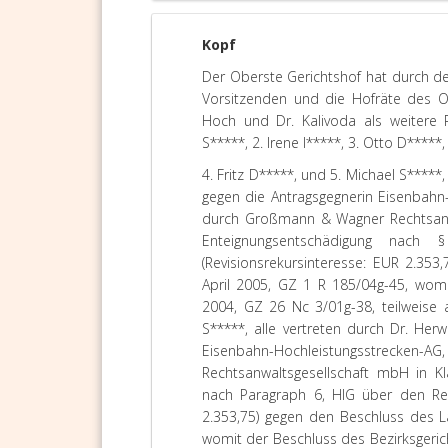
Kopf
Der Oberste Gerichtshof hat durch de
Vorsitzenden und die Hofräte des Ob
Hoch und Dr. Kalivoda als weitere R
S*****, 2. Irene I*****, 3. Otto D*****,
4. Fritz D*****, und 5. Michael S*****,
gegen die Antragsgegnerin Eisenbahn-
durch Großmann & Wagner Rechtsanwa
Enteignungsentschädigung nach
(Revisionsrekursinteresse: EUR 2.35
April 2005, GZ 1 R 185/04g-45, womi
2004, GZ 26 Nc 3/01g-38, teilweise
S*****, alle vertreten durch Dr. Herw
Eisenbahn-Hochleistungsstrecken-AG,
Rechtsanwaltsgesellschaft mbH in Kl
nach Paragraph 6, HIG über den Revi
2.353,75) gegen den Beschluss des L
womit der Beschluss des Bezirksgeric