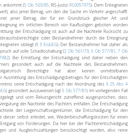
en ankommt (
5 Ob 503/85
, RIS-Justiz
RS0057975
). Dem Enteigneten
ert), also jener Betrag, um den die Sache im Verkehr angeschafft
ret jener Betrag, der für ein Grundstück gleicher Art und
teignung im örtlichen Bereich von Kauflustigen geboten worden
ttlung der Entschädigung ist auch auf die Nachteile Rücksicht zu
ebrauchsberechtigte oder Bestandnehmer durch die Enteignung
eigneten obliegt (
§ 5 EisbEG
). Der Bestandnehmer hat daher als
pruch auf volle Schadloshaltung (
2 Ob 561/79
,
5 Ob 577/81
,
7 Ob
7982
). Bei Ermittlung der Entschädigung sind daher neben den
tümers gesondert auch auf die Nachteile des Bestandnehmers
gatorisch Berechtigte hat aber keinen unmittelbaren
er Ausmittlung des Entschädigungsbetrages für den Entschädigten
kenntnis seine Entschädigung nach der Anordnung des
§ 25 Abs 4
bEG
) gesondert auszuweisen (vgl
5 Ob 577/81
). Im vorliegenden Fall
gelegt und vom Rekursgericht zutreffend ausgesprochen, dass
Vergütung der Nachteile des Pächters entfallen. Die Entschädigung
achteile der Liegenschaftseigentümer, die Entschädigung für den
ie dieser selbst erleidet, wie, Wiederbeschaffungskosten für einen
Entgang von Förderungen. Da hier bei der Pächterentschädigung
gen und Ausgleichszahlungen berücksichtigt wurden, also reine