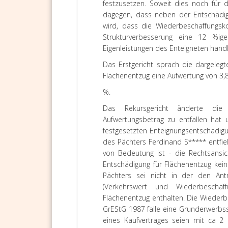
festzusetzen. Soweit dies noch für 
dagegen, dass neben der Entschädig
wird, dass die Wiederbeschaffungsk
Strukturverbesserung eine 12 %ig
Eigenleistungen des Enteigneten handl
Das Erstgericht sprach die dargeleg
Flächenentzug eine Aufwertung von 3,
%.
Das Rekursgericht änderte die
Aufwertungsbetrag zu entfallen hat
festgesetzten Enteignungsentschädigu
des Pächters Ferdinand S***** entfiel
von Bedeutung ist - die Rechtsansi
Entschädigung für Flächenentzug kei
Pächters sei nicht in der den Ant
(Verkehrswert und Wiederbeschaf
Flächenentzug enthalten. Die Wiederb
GrEStG 1987 falle eine Grunderwerbss
eines Kaufvertrages seien mit ca 2