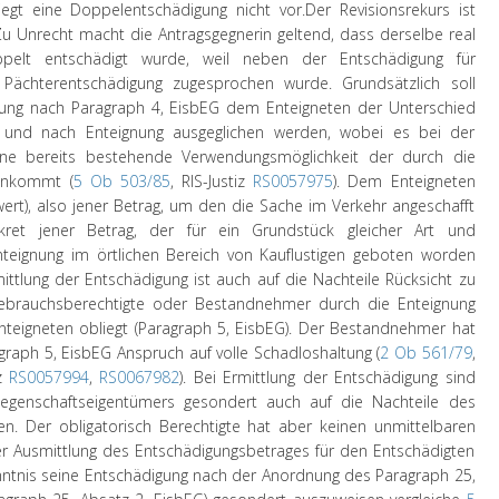
liegt eine Doppelentschädigung nicht vor.
Der Revisionsrekurs ist
. Zu Unrecht macht die Antragsgegnerin geltend, dass derselbe real
ppelt entschädigt wurde, weil neben der Entschädigung für
 Pächterentschädigung zugesprochen wurde. Grundsätzlich soll
ung nach Paragraph 4, EisbEG dem Enteigneten der Unterschied
 und nach Enteignung ausgeglichen werden, wobei es bei der
ine bereits bestehende Verwendungsmöglichkeit der durch die
ankommt (
5 Ob 503/85
, RIS-Justiz
RS0057975
). Dem Enteigneten
ert), also jener Betrag, um den die Sache im Verkehr angeschafft
ret jener Betrag, der für ein Grundstück gleicher Art und
teignung im örtlichen Bereich von Kauflustigen geboten worden
ttlung der Entschädigung ist auch auf die Nachteile Rücksicht zu
ebrauchsberechtigte oder Bestandnehmer durch die Enteignung
teigneten obliegt (Paragraph 5, EisbEG). Der Bestandnehmer hat
graph 5, EisbEG Anspruch auf volle Schadloshaltung (
2 Ob 561/79
,
iz
RS0057994
,
RS0067982
). Bei Ermittlung der Entschädigung sind
egenschaftseigentümers gesondert auch auf die Nachteile des
. Der obligatorisch Berechtigte hat aber keinen unmittelbaren
er Ausmittlung des Entschädigungsbetrages für den Entschädigten
enntnis seine Entschädigung nach der Anordnung des Paragraph 25,