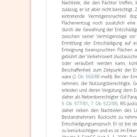
Nachteile, die den Pächter treffen, 
zulässig, er ist aber nicht berechtigt
eintretende Vermögensnachteil do
Flächenentzug noch zusätzlich eine
durch die Gewährung der Entschädig
zwischen seiner Vermögenslage vor
Ermittlung der Entschädigung auf e
Enteignung beanspruchten Flächen 
gebührt der Verkehrswert (Austauschw
oder veräußert werden kann, konk
Beschaffenheit zum Zeitpunkt der En
wäre (
2 Ob 563/88
mwN). Bei der Ermi
nehmen, die Nutzungsberechtigte, G
erleiden und deren Vergütung dem En
daher als Nebenberechtigter iSd Para
5 Ob 577/81
,
7 Ob 522/89
, RIS-Just
daher neben den Nachteilen des Li
Bestandnehmers Rücksicht zu nehmen
Entschädigungsanspruch. Er ist bei d
zu berücksichtigen und es ist im Erk