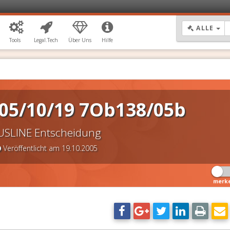
DR
ALLE
Tools
Legal.Tech
Über Uns
Hilfe
05/10/19 7Ob138/05b
USLINE Entscheidung
Veröffentlicht am 19.10.2005
merk
DSGVO Vorlagen
11,90 €