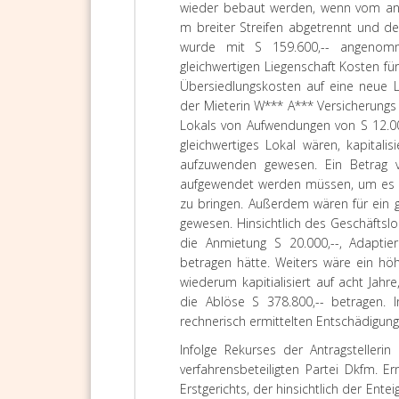
wieder bebaut werden, wenn vom ans
m breiter Streifen abgetrennt und 
wurde mit S 159.600,-- angenomm
gleichwertigen Liegenschaft Kosten fü
Übersiedlungskosten auf eine neue Li
der Mieterin W*** A*** Versicherungs
Lokals von Aufwendungen von S 12.00
gleichwertiges Lokal wären, kapitali
aufzuwenden gewesen. Ein Betrag v
aufgewendet werden müssen, um es in
zu bringen. Außerdem wären für ein g
gewesen. Hinsichtlich des Geschäftsl
die Anmietung S 20.000,--, Adaptie
betragen hätte. Weiters wäre ein höh
wiederum kapitialisiert auf acht Jahr
die Ablöse S 378.800,-- betragen. I
rechnerisch ermittelten Entschädigu
Infolge Rekurses der Antragstelleri
verfahrensbeteiligten Partei Dkfm. 
Erstgerichts, der hinsichtlich der Ent