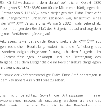
Z 95, KG Schwechat,samt dem darauf befindlichen Objekt 2320
Betrag von S 1,603.466,60 und für die Mieterentschädigungen der
 Betrage von S 112.483,-- sowie derjenigen des Dkfm. Ernst A***
ls unangefochten unberührt geblieben war, hinsichtlich eines
g der W*** A*** Versicherungs AG von S 8.332,-- dahingehend ab,
 hob im übrigen den Beschluß des Erstgerichtes auf und trug dem
ung nach Verfahrensergänzung auf.
kursgerichts wendet sich der Revisionsrekurs der R*** Ö*** aus
gen rechtlichen Beurteilung, wobei nicht die Aufhebung des
h, sondern lediglich einige vom Rekursgericht dem Erstgericht im
n Rechtsauffassungen bekämpft und die Bestätigung des
aßgabe, daß dem Erstgericht die im Revisionsrekurs dargelegten
n, beantragt wird.
*** sowie der Verfahrensbeteiligte Dkfm. Enrst A*** beantragen in
 dem Revisionsrekurs nicht Folge zu geben.
bnis nicht berechtigt. Soweit die Antragsgegner in ihrer
visionsrekurs insoweit als unzulässig erachten, als sich das
 Rekursgerichts an das Erstgericht in der Begründung des