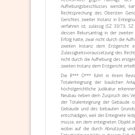
Aufhebungsbeschlusses wendet, ka
Rechtsprechung des Obersten Geric
Gerichtes zweiter Instanz in Entei
verfahren ist, zulässig (SZ 33/73; 
dessen Rekursantrag in der zweiten 
Erfolg hatte, zwar nicht durch die Au
zweiten Instanz dem Erstgericht e
Zulässigkeitsvoraussetzung des Rechts
nicht durch die Aufhebung des erstge
zweiten Instanz dem Erstgericht erteil
Die R*** Ö*** führt in ihrem Revis
Totalenteignung der baulichen Anl
höchstgerichtliche Judikatur erkenn
Neubau neben dem Zuspruch des Verke
der Totalenteignung der Gebäude o
Gebäude und des bebauten Grundst
entschädigen, weil der Enteignete le
müsse, ein dem enteigneten Objekt in 
wobei auf die durch Abnützung und