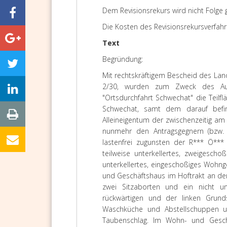
Dem Revisionsrekurs wird nicht Folge
Die Kosten des Revisionsrekursverfahr
Text
Begründung:
Mit rechtskräftigem Bescheid des La
2/30, wurden zum Zweck des Aus
"Ortsdurchfahrt Schwechat" die Teilf
Schwechat, samt dem darauf befi
Alleineigentum der zwischenzeitig am
nunmehr den Antragsgegnern (bzw. gl
lastenfrei zugunsten der R*** Ö***
teilweise unterkellertes, zweigesch
unterkellertes, eingeschoßiges Woh
und Geschäftshaus im Hoftrakt an der 
zwei Sitzaborten und ein nicht unt
rückwärtigen und der linken Grunds
Waschküche und Abstellschuppen und
Taubenschlag. Im Wohn- und Geschä