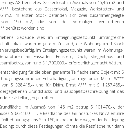
icherungs AG benütztes Gassenlokal im Ausmaß von 45,46 m2 und
A***, bestehend aus Gassenlokal, Magazin, Werkstätten- und
 m2. Im ersten Stock befanden sich zwei zusammengelegte
von 190 m2, die von der vormaligen verstorbenen
** benützt worden sind.
iebene Gebäude wies im Enteignungszeitpunkt umfangreiche
chäftslokale waren in gutem Zustand, die Wohnung im 1.Stock
nierungsbedürftig. Im Enteignungszeitpunkt waren im Wohnungs-
Reparaturen an Fassaden, Fenstern, Dach, Stiegenhaus und
 Gesamtbetrag von rund S 1,700.000,-- erforderlich gemacht hätten.
sentschädigung für die oben genannte Teilfläche samt Objekt mit S
ntschädigungssumme die Entschädigungsbeträge für die Mieter W***
von S 328.415,-- und für Dkfm. Ernst A*** mit S 1,257.485,--
iedergegebenen Grundstücks- und Bauobjektbeschreibung hat das
nde Feststellungen getroffen:
 Grundfläche im Ausmaß von 146 m2 betrug S 101.470,--, der
ses S 662.100,--. Die Restfläche des Grundstückes Nr.72 erführe
s Teilbebauungsplans Sch 160, insbesondere wegen der Festlegung
. Bedingt durch diese Festlegungen könnte die Restfläche nur dann