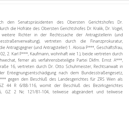
ch den Senatspräsidenten des Obersten Gerichtshofes Dr.
rch die Hofräte des Obersten Gerichtshofes Dr. Kralik, Dr. Vogel,
weitere Richter in der Rechtssache der Antragstellerin (und
sstraßenverwaltung), vertreten durch die Finanzprokuratur,
ie Antragsgegner (und Antragsteller) 1. Aloisia P***, Geschäftsfrau,
2, 2. Karl P***, Kaufmann, wohnhaft wie 1.), beide vertreten durch
hwechat, ferner als verfahrensbeteiligte Partei Dkfm. Ernst A***,
aße 16, vertreten durch Dr. Otto Schuhmeister, Rechtsanwalt in
der Enteignungsentschädigung nach dem Bundesstraßengesetz,
 Ö*** gegen den Beschluß des Landesgerichtes für ZRS Wien als
GZ 44 R 6/88-116, womit der Beschluß des Bezirksgerichtes
 GZ 2 Nc 121/81-104, teilweise abgeändert und teilweise