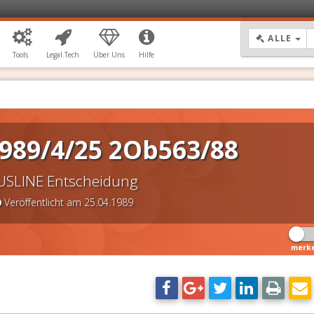
DR
ALLE
Tools
Legal.Tech
Über Uns
Hilfe
989/4/25 2Ob563/88
USLINE Entscheidung
Veröffentlicht am 25.04.1989
merk