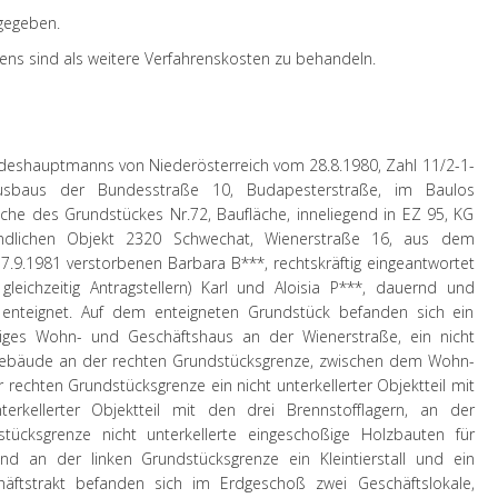
 gegeben.
ens sind als weitere Verfahrenskosten zu behandeln.
ndeshauptmanns von Niederösterreich vom 28.8.1980, Zahl 11/2-1-
baus der Bundesstraße 10, Budapesterstraße, im Baulos
läche des Grundstückes Nr.72, Baufläche, inneliegend in EZ 95, KG
ndlichen Objekt 2320 Schwechat, Wienerstraße 16, aus dem
 7.9.1981 verstorbenen Barbara B***, rechtskräftig eingeantwortet
eichzeitig Antragstellern) Karl und Aloisia P***, dauernd und
 enteignet. Auf dem enteigneten Grundstück befanden sich ein
oßiges Wohn- und Geschäftshaus an der Wienerstraße, ein nicht
ngebäude an der rechten Grundstücksgrenze, zwischen dem Wohn-
rechten Grundstücksgrenze ein nicht unterkellerter Objektteil mit
erkellerter Objektteil mit den drei Brennstofflagern, an der
tücksgrenze nicht unterkellerte eingeschoßige Holzbauten für
 an der linken Grundstücksgrenze ein Kleintierstall und ein
ftstrakt befanden sich im Erdgeschoß zwei Geschäftslokale,