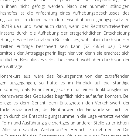
nn ihnen nicht gefolgt werden. Nach der nunmehr ständigen
htshofes ist die Anfechtung eines Aufhebungsbeschlusses des
gnungssachen, in denen nach dem Eisenbahnenteignungsgesetz zu
SZ 38/19 ua.), und zwar auch dann, wenn der Rechtsmittelwerber,
Instanz durch die Aufhebung der erstgerichtlichen Entscheidung
fhebung des erstinstanzlichen Beschlusses, wohl aber durch von der
rteilten Aufträge beschwert sein kann (SZ 48/54 ua.). Diese
mittels der Antragsgegnerin liegt hier vor, denn sie erachtet sich
richtlichen Beschlusses selbst beschwert, wohl aber durch von der
ten Aufträge.
ionsrekurs aus, wäre das Rekursgericht von der zutreffenden
agen ausgegangen, so hätte es im Hinblick auf die ständige
en können, daß Finanzierungskosten für einen funktionsgleichen
hrswerts des Gebäudes begrifflich nicht auflaufen könnten. Bei
bliege es dem Gericht, dem Enteigneten den Verkehrswert der
ücks zuzusprechen; der Neubauwert der Gebäude sei nicht zu
diglich durch die Entschädigungssumme in die Lage versetzt werden
Form und Ausführung gleichartiges an anderer Stelle zu errichten,
 Alter verursachten Werteinbußen Bedacht zu nehmen sei. Die