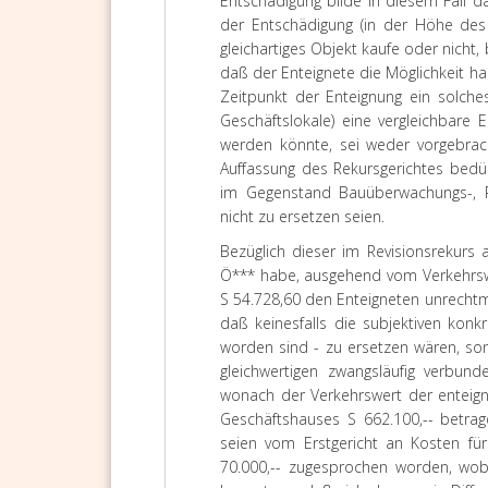
Entschädigung bilde in diesem Fall 
der Entschädigung (in der Höhe des
gleichartiges Objekt kaufe oder nicht
daß der Enteignete die Möglichkeit ha
Zeitpunkt der Enteignung ein solche
Geschäftslokale) eine vergleichbare 
werden könnte, sei weder vorgebra
Auffassung des Rekursgerichtes bedür
im Gegenstand Bauüberwachungs-, Pl
nicht zu ersetzen seien.
Bezüglich dieser im Revisionsrekurs 
Ö*** habe, ausgehend vom Verkehrswe
S 54.728,60 den Enteigneten unrecht
daß keinesfalls die subjektiven kon
worden sind - zu ersetzen wären, so
gleichwertigen zwangsläufig verbund
wonach der Verkehrswert der enteig
Geschäftshauses S 662.100,-- betra
seien vom Erstgericht an Kosten fü
70.000,-- zugesprochen worden, wob