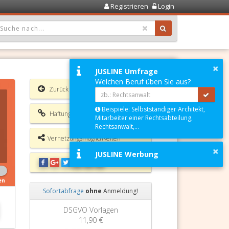
Registrieren
Login
OPDOWN: GEWÄHLTER WERT IST ALLE
×
JUSLINE Umfrage
Welchen Beruf üben Sie aus?
Zurück
Beispiele: Selbstständiger Architekt,
Haftungsausschluss
Mitarbeiter einer Rechtsabteilung,
Rechtsanwalt,...
Vernetzungsmöglichkeiten
×
JUSLINE Werbung
en
Sofortabfrage
ohne
Anmeldung!
Zurück
Weiter
Grundbuchauszug
11,90 €