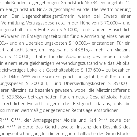
chließenden, eigengehörigen Grundstück Nr.734 ein ungefähr 12
dem Baugrundstück Nr.72 zugeschlagen würde. Die Wertminderung
en. Der Liegenschaftseigentümerin wären bei Erwerb einer
r Vermittlung, Vertragsspesen etc. in der Höhe von S 70.000,-- und
egenschaft in der Höhe von S 50.000,-- entstanden. Hinsichtlich
 AG wären im Enteignungszeitpunkt für die Anmietung eines neuen
0,-- und an Übersiedlungskosten S 10.000,-- entstanden. Für ein
siert auf acht Jahre, um insgesamt S 48.815,-- mehr an Mietzins
on S 150.000,-- hätte für die Adaptierung des neuen Lokals
 einem etwa gleichartigen Verwendungszustand wie das Altlokal
leichwertiges Lokal als Geschäftsablöse S 107.600,-- zu bezahlen
okals Dkfm. A*** wurde vom Erstgericht ausgeführt, daß Kosten für
rungsspesen S 300.000,-- und Übersiedlungskosten S 35.000,--
erer Mietzins zu bezahlen gewesen, wobei die Mietzinsdifferenz,
e, S 523.685,-- betragn hätten. Für ein neues Geschäftslokal hätte
n rechtlicher Hinsicht folgerte das Erstgericht daraus, daß die
ngssummen wertmäßig der geltenden Rechtslage entsprächen.
n R*** Ö***, der Antragsgegner Aloisia und Karl P*** sowie der
Ernst A*** änderte das Gericht zweiter Instanz den Beschluß des
eignungsentschädigung für die enteignete Teilfläche des Grundstücks