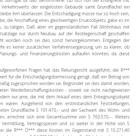
das Surrogat für das Genommene. Ob sich nun der Enteignete mit
 Verkehrswerts der eingelösten Gebäude samt Grundfläche) ein
, bleibe ihm überlassen. Die Entschädigung müsse nur so hoch sein,
be, die Anschaffung eines gleichwertigen Ersatzobjekts, gäbe es im
s, zu tätigen. Daß aber im gegenständlichen Fall (Wohnhaus mit
Ersatzlage nur durch Neubau auf der Restliegenschaft geschaffen
cht worden noch sei dies sonst hervorgekommen. Entgegen der
fe es keiner zusätzlichen Verfahrensergänzung, um zu klären, ob
anungs- und Finanzierungskosten auflaufen könnten, da diese
aufgeworfenen Fragen hat das Rekursgericht ausgeführt, die R***
rt für die Entschädigungsbemessung gerügt, daß ein Betrag von
mäßig zugesprochen worden sei. Begründet sei dies damit worden,
kreten Wiederbeschaffungskosten - soweit sie nicht nachgewiesen
ndern nur jene, die mit dem Ankauf eines dem Enteignungsobjekt
en wären. Ausgehend von den erstinstanzlichen Feststellungen,
neten Grundfläche S 101.470,-- und der Sachwert des Wohn- und
gen, errechne sich eine Gesamtsumme von S 763.570,--. Weiters
r Vermittlung, Vertragsspesen und so weiter in der Höhe von S
ei die R*** Ö*** diese Kosten im Gegenstand mit S 15.271,40