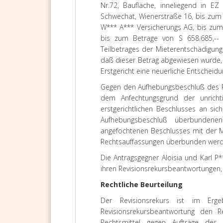
Nr.72, Baufläche, inneliegend in E
Schwechat, Wienerstraße 16, bis zum 
W*** A*** Versicherungs AG, bis zum
bis zum Betrage von S 658.685,-- a
Teilbetrages der Mieterentschädigun
daß dieser Betrag abgewiesen wurde,
Erstgericht eine neuerliche Entscheid
Gegen den Aufhebungsbeschluß des Re
dem Anfechtungsgrund der unrichti
erstgerichtlichen Beschlusses an sic
Aufhebungsbeschluß überbundene
angefochtenen Beschlusses mit der M
Rechtsauffassungen überbunden werde
Die Antragsgegner Aloisia und Karl P
ihren Revisionsrekursbeantwortungen,
Rechtliche Beurteilung
Der Revisionsrekurs ist im Erge
Revisionsrekursbeantwortung den Re
Rechtsmittel gegen Aufträge des