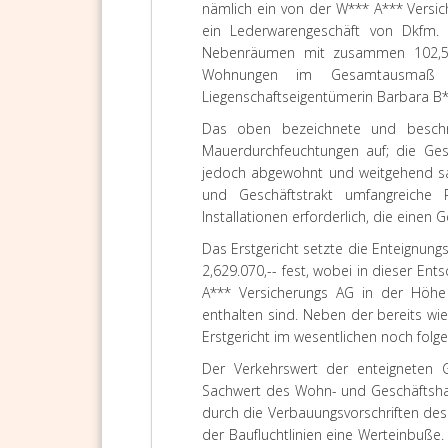
nämlich ein von der W*** A*** Vers
ein Lederwarengeschäft von Dkfm. 
Nebenräumen mit zusammen 102,56
Wohnungen im Gesamtausmaß 
Liegenschaftseigentümerin Barbara B*
Das oben bezeichnete und beschr
Mauerdurchfeuchtungen auf; die Ges
jedoch abgewohnt und weitgehend sa
und Geschäftstrakt umfangreiche 
Installationen erforderlich, die einen
Das Erstgericht setzte die Enteignung
2,629.070,-- fest, wobei in dieser E
A*** Versicherungs AG in der Höhe 
enthalten sind. Neben der bereits w
Erstgericht im wesentlichen noch folge
Der Verkehrswert der enteigneten
Sachwert des Wohn- und Geschäftshau
durch die Verbauungsvorschriften de
der Baufluchtlinien eine Werteinbuße