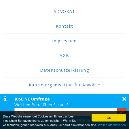
ADVOKAT
Kontakt
Impressum
AGB
Datenschutzerklärung
Kanzleiorganisation für Anwälte
×
JUSLINE Umfrage
2026 JUSLINE
Welchen Beruf üben Sie aus?
JUSLINE® ist eine Marke der ADVOKAT
Unternehmensberatung Greiter & Greiter GmbH.
Diese Website verwendet Cookies um Ihnen das best
OK
Beispiele: Selbstständiger Architekt, Mitarbeiter einer
möglichste Benutzererlebnis zu ermöglichen. Wenn Sie
weitersurfen, gehen wir davon aus, dass Sie damit einverstanden sind.
Rechtsabteilung, Rechtsanwalt,...
Weiter Informationen