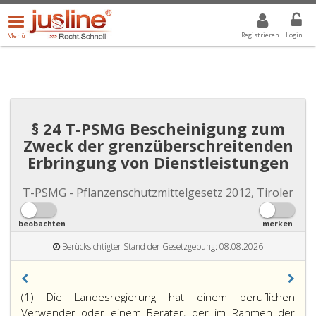
Menü
DROPDOWN: GEWÄHLTER WERT IST ALLE
ALLE
öffnen/schließen
Registrieren
Login
Menü
§ 24 T-PSMG Bescheinigung zum
Zweck der grenzüberschreitenden
Erbringung von Dienstleistungen
T-PSMG - Pflanzenschutzmittelgesetz 2012, Tiroler
beobachten
merken
Berücksichtigter Stand der Gesetzgebung: 08.08.2026
(1) Die Landesregierung hat einem beruflichen
Verwender oder einem Berater, der im Rahmen der