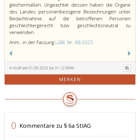
gleichermaßen. Ungeachtet dessen haben die Organe
des Landes personenbezogene Bezeichnungen unter
Bedachtnahme auf die betroffenen Personen
geschlechtergerecht bzw. geschlechtsneutral zu
verwenden.
Anmerkung,
Anm.: in der Fassung
LGBl. Nr. 68/2025
in
der
Fassung
In Kraft seit 01.09.2025 bis 31.12.9999
Landesgesetzblatt
Nr.
MERKEN
68
aus
2025,
0
Kommentare zu § 6a StIAG