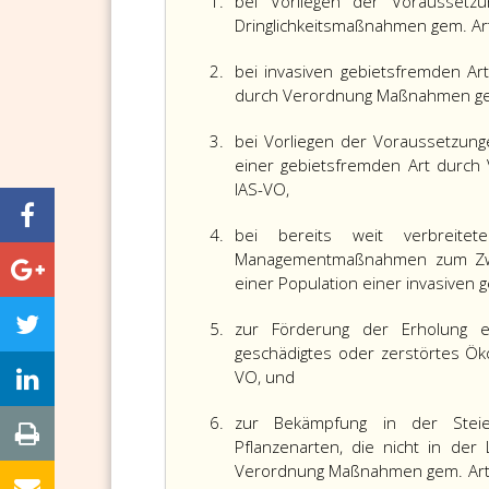
1.
bei Vorliegen der Vorausset
Dringlichkeitsmaßnahmen gem. Art
2.
bei invasiven gebietsfremden Ar
durch Verordnung Maßnahmen gem.
3.
bei Vorliegen der Voraussetzung
einer gebietsfremden Art durch
IAS-VO,
4.
bei bereits weit verbreite
Managementmaßnahmen zum Zwec
einer Population einer invasiven 
5.
zur Förderung der Erholung ei
geschädigtes oder zerstörtes Ö
VO, und
6.
zur Bekämpfung in der Steie
Pflanzenarten, die nicht in der
Verordnung Maßnahmen gem. Art. 1