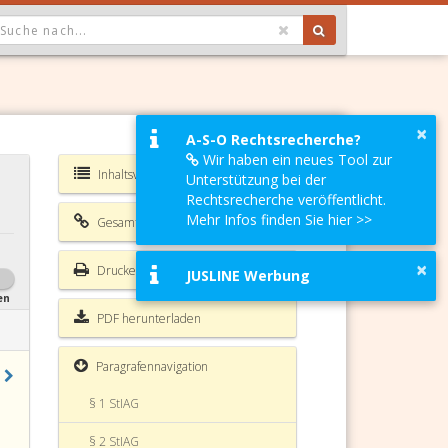
OPDOWN: GEWÄHLTER WERT IST ALLE
×
A-S-O Rechtsrecherche?
Wir haben ein neues Tool zur
Inhaltsverzeichnis StIAG
Unterstützung bei der
Rechtsrecherche veröffentlicht.
Mehr Infos finden Sie hier >>
Gesamte Rechtsvorschrift
×
Drucken
JUSLINE Werbung
en
PDF herunterladen
Paragrafennavigation
§ 1 StIAG
§ 2 StIAG