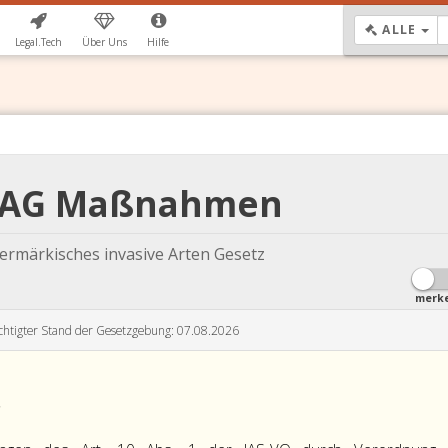
DR
ALLE
Legal.Tech
Über Uns
Hilfe
tIAG Maßnahmen
iermärkisches invasive Arten Gesetz
merk
chtigter Stand der Gesetzgebung: 07.08.2026
,