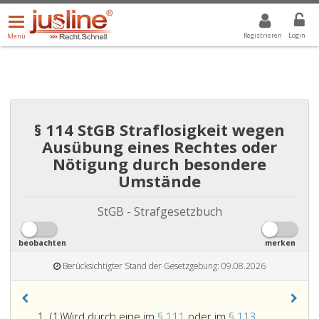
Menü
DROPDOWN: GEWÄHLTER WERT IST ALLE
ALLE
öffnen/schließen
Registrieren
Login
Menü
§ 114 StGB Straflosigkeit wegen
Ausübung eines Rechtes oder
Nötigung durch besondere
Umstände
StGB - Strafgesetzbuch
beobachten
merken
Berücksichtigter Stand der Gesetzgebung: 09.08.2026
Absatz
(1)
Wird durch eine im
§ 111
oder im
§ 113