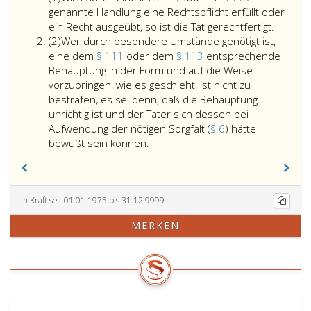
eins
genannte Handlung eine Rechtspflicht erfüllt oder
Wird
ein Recht ausgeübt, so ist die Tat gerechtfertigt.
Absatz
durch
(2)
Wer durch besondere Umstände genötigt ist,
2
eine
eine dem
§ 111
oder dem
§ 113
entsprechende
im
Behauptung in der Form und auf die Weise
Paragr
vorzubringen, wie es geschieht, ist nicht zu
111,
bestrafen, es sei denn, daß die Behauptung
oder
unrichtig ist und der Täter sich dessen bei
im
Aufwendung der nötigen Sorgfalt (
§ 6
) hätte
Wer
Paragr
bewußt sein können.
durch
113,
besondere
genann
Umstände
Handlu
genötigt
eine
In Kraft seit 01.01.1975 bis 31.12.9999
ist,
Rechtsp
MERKEN
eine
erfüllt
dem
oder
Paragraph
ein
111,
Recht
oder
ausgeüb
dem
so