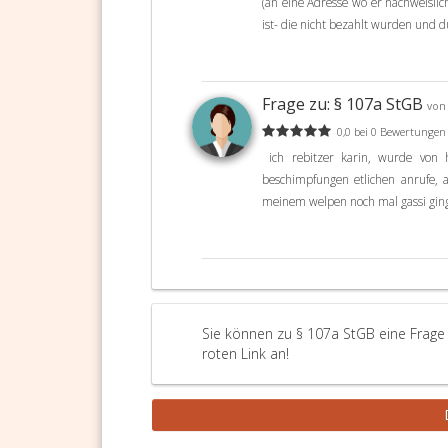
(an eine Adresse wo er nachweislic
ist- die nicht bezahlt wurden und d
Frage zu: § 107a StGB
von 
0,0 bei 0 Bewertungen
ich rebitzer karin, wurde von h
beschimpfungen etlichen anrufe, 
meinem welpen noch mal gassi ging,
Sie können zu § 107a StGB eine Frage 
roten Link an!