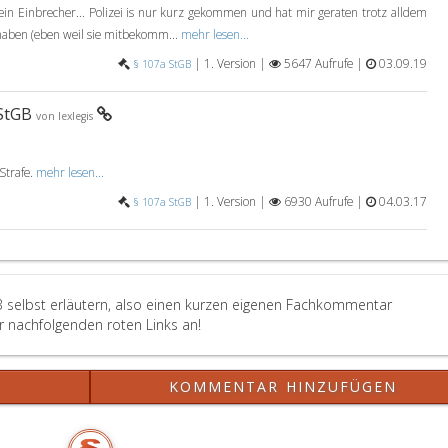
Täter
t ein Einbrecher... Polizei is nur kurz gekommen und hat mir geraten trotz alldem
mit
 haben (eben weil sie mitbekomm...
mehr lesen...
Freiheitsstrafe
bis
|
1. Version |
5647 Aufrufe |
03.09.19
§ 107a StGB
zu
drei
 StGB
von lexlegis
Jahren
zu
bestrafen.
Strafe.
mehr lesen...
|
1. Version |
6930 Aufrufe |
04.03.17
§ 107a StGB
B selbst erläutern, also einen kurzen eigenen Fachkommentar
er nachfolgenden roten Links an!
?
KOMMENTAR HINZUFÜGEN