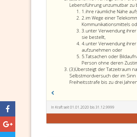
2
Lebensführung unzumutbar zu bee
Ziffer
1.
ihre räumliche Nähe auf
eins
Ziffer
2.
im Wege einer Telekomm
2
Kommunikationsmittels oder
Ziffer
3.
unter Verwendung ihrer
3
sie bestellt,
Ziffer
4.
unter Verwendung ihrer 
4
aufzunehmen oder
Ziffer
5.
Tatsachen oder Bildauf
5
Person ohne deren Zustim
Absatz
(3)
Übersteigt der Tatzeitraum na
3
Selbstmordversuch der im Sinn d
Freiheitsstrafe bis zu drei Jahre
In Kraft seit 01.01.2020 bis 31.12.9999