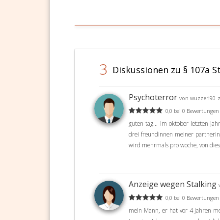
3
Diskussionen zu § 107a S
Psychoterror
von wuzzerl90
0,0 bei 0 Bewertungen
guten tag... im oktober letzten ja
drei freundinnen meiner partneri
wird mehrmals pro woche, von dies
Anzeige wegen Stalking
0,0 bei 0 Bewertungen
mein Mann, er hat vor 4 Jahren 