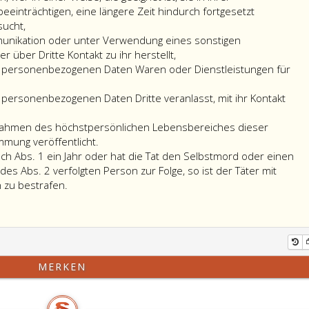
Person
inträchtigen, eine längere Zeit hindurch fortgesetzt
widerrechtlich
sucht,
beharrlich
unikation oder unter Verwendung eines sonstigen
verfolgt
 über Dritte Kontakt zu ihr herstellt,
(Absatz
 personenbezogenen Daten Waren oder Dienstleistungen für
2,),
ist
personenbezogenen Daten Dritte veranlasst, mit ihr Kontakt
mit
Freiheitsstrafe
nahmen des höchstpersönlichen Lebensbereiches dieser
bis
mung veröffentlicht.
zu
ch Abs. 1 ein Jahr oder hat die Tat den Selbstmord oder einen
einem
es Abs. 2 verfolgten Person zur Folge, so ist der Täter mit
Übersteigt
Jahr
n zu bestrafen.
der
oder
Tatzeitraum
mit
nach
Geldstrafe
Absatz
bis
eins,
zu
MERKEN
ein
720
Jahr
Tagessätzen
oder
zu