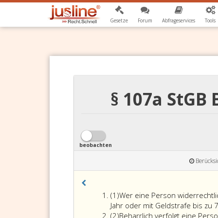
Gesetze
Forum
Abfrageservices
Tools
§ 107a StGB 
beobachten
Berücksi
Absatz
(1)
Wer eine Person widerrechtlich
eins
Jahr oder mit Geldstrafe bis zu
Absatz
(2)
Beharrlich verfolgt eine Person