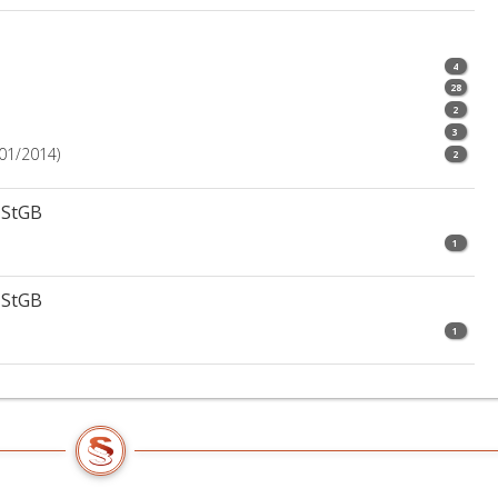
4
28
2
3
(01/2014)
2
 StGB
1
 StGB
1