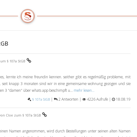
tGB
zum § 107a StGB
hres, lernte ich meine freundin kennen. seither gibt es regelmäßig probleme, mit
n. seit knapp 3 monaten sind wir in eine gemeinsame wohnung gezogen und sie
en 3 "damen" über whats app beschimpft u...
mehr lesen...
|
2 Antworten |
4226 Aufrufe |
18.08.19
§ 107a StGB
von Cloe
zum § 107a StGB
meinen Namen angenommen, wird durch Bestellungen unter seinen alten Namen