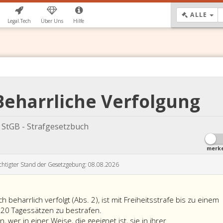
DR
ALLE
Legal.Tech
Über Uns
Hilfe
Beharrliche Verfolgung
StGB - Strafgesetzbuch
merk
chtigter Stand der Gesetzgebung: 08.08.2026
 beharrlich verfolgt (Abs. 2), ist mit Freiheitsstrafe bis zu einem
Wer
 720 Tagessätzen zu bestrafen.
eine
, wer in einer Weise, die geeignet ist, sie in ihrer