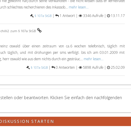
h nie gewohnt hat) durch seine Verwandten - die nicht wissen dass er verheiratet
urch schlechtes recherchieren des Inkassob...
mehr lesen...
|
1 Antwort |
3346 Aufrufe |
13.11.17
§ 107a StGB
chilli2
zum § 107a StGB
einz oswald über einen zeitraum von ca.6 wochen telefonisch, täglich mit
auch täglich, und mit drohungen per sms verfolgt. bis ich am 03.01.2009 mit
 herr oswald wie aus dem nichts durch ein gesträuc...
mehr lesen...
|
0 Antworten |
5898 Aufrufe |
25.02.09
§ 107a StGB
stellen oder beantworten. Klicken Sie einfach den nachfolgenden
DISKUSSION STARTEN