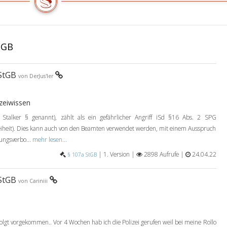
hat
bestrafen.
die
Tat
den
tGB
Selbstmord
oder
einen
 StGB
von DerJus'ler
Selbstmordversuch
der
im
izeiwissen
Sinn
 Stalker § genannt), zählt als ein gefährlicher Angriff iSd §16 Abs. 2 SPG
des
Freiheit). Dies kann auch von den Beamten verwendet werden, mit einem Ausspruch
Absatz
ungsverbo...
mehr lesen...
2,
verfolgten
|
1. Version |
2898 Aufrufe |
24.04.22
§ 107a StGB
Person
zur
 StGB
von Cariniii
Folge,
so
ist
der
folgt vorgekommen.. Vor 4 Wochen hab ich die Polizei gerufen weil bei meine Rollo