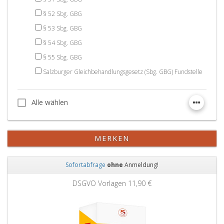
§ 52 Sbg. GBG
§ 53 Sbg. GBG
§ 54 Sbg. GBG
§ 55 Sbg. GBG
Salzburger Gleichbehandlungsgesetz (Sbg. GBG) Fundstelle
Alle wählen
Alle wählen
MERKEN
Sofortabfrage
ohne
Anmeldung!
Zurück
Weit
DSGVO Vorlagen
11,90 €