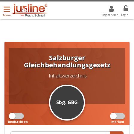
Menü
DROPDOWN: GEWÄHLTER WERT IST ALLE
ALLE
öffnen/schließen
Registrieren
Login
Menü
Salzburger
Gleichbehandlungsgesetz
Inhaltsverzeichnis
Sbg. GBG
beobachten
merken