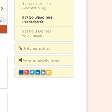
§ 26 NÖ LFBAO 1991
Geschäftsführung
§ 27 NÖ LFBAO 1991
Oberbehörde
§ 28 NÖ LFBAO 1991
Verordnungen
§ 29 NÖ LFBAO 1991 Aufsicht
Haftungsausschluss
§ 30 NÖ LFBAO 1991
Vernetzungsmöglichkeiten
§ 31 NÖ LFBAO 1991 Prüfer
§ 32 NÖ LFBAO 1991
Prüfungskommissionen
§ 33 NÖ LFBAO 1991 Prüfungen
§ 34 NÖ LFBAO 1991 Ergebnis
§ 35 NÖ LFBAO 1991 Beurkundung
und Führung der