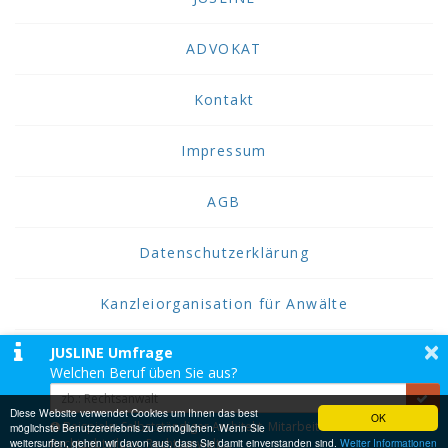
ADVOKAT
Kontakt
Impressum
AGB
Datenschutzerklärung
Kanzleiorganisation für Anwälte
×
JUSLINE Umfrage
2026 JUSLINE
Welchen Beruf üben Sie aus?
JUSLINE® ist eine Marke der ADVOKAT
Unternehmensberatung Greiter & Greiter GmbH.
Diese Website verwendet Cookies um Ihnen das best
OK
Beispiele: Selbstständiger Architekt, Mitarbeiter einer
möglichste Benutzererlebnis zu ermöglichen. Wenn Sie
weitersurfen, gehen wir davon aus, dass Sie damit einverstanden sind.
Rechtsabteilung, Rechtsanwalt,...
Weiter Informationen