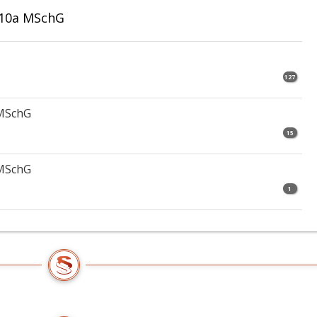
 10a MSchG
127
 MSchG
15
 MSchG
1