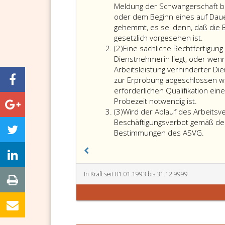
eins
Meldung der Schwangerschaft b
oder dem Beginn eines auf Dau
gehemmt, es sei denn, daß die B
Der
gesetzlich vorgesehen ist.
Absatz
Ablauf
(2)
Eine sachliche Rechtfertigung
2
eines
Dienstnehmerin liegt, oder wenn
auf
Arbeitsleistung verhinderter Di
besti
zur Erprobung abgeschlossen w
Zeit
erforderlichen Qualifikation eine
abges
Probezeit notwendig ist.
Absatz
Dienst
(3)
Wird der Ablauf des Arbeitsv
3
wird
Beschäftigungsverbot gemäß d
von
Wird
Bestimmungen des ASVG.
der
der
Meldu
Ablauf
der
des
Schwa
Arbeit
In Kraft seit 01.01.1993 bis 31.12.9999
bis
gemä
zu
Absat
dem
eins,
Begin
gehem