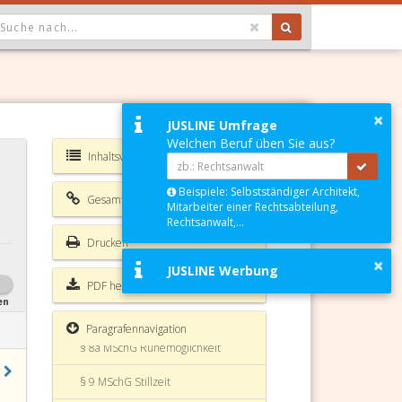
OPDOWN: GEWÄHLTER WERT IST ALLE
§ 3a MSchG Sonderfreistellung
COVID-19
§ 4 MSchG
×
§ 4a MSchG Beschäftigungsverbote
JUSLINE Umfrage
für stillende Mütter
Welchen Beruf üben Sie aus?
Inhaltsverzeichnis MSchG
§ 5 MSchG Beschäftigungsverbote
nach der Entbindung
Beispiele: Selbstständiger Architekt,
Gesamte Rechtsvorschrift
Mitarbeiter einer Rechtsabteilung,
§ 6 MSchG Verbot der Nachtarbeit
Rechtsanwalt,...
Drucken
§ 7 MSchG Verbot der Sonn- und
×
Feiertagsarbeit
JUSLINE Werbung
PDF herunterladen
§ 8 MSchG Verbot der Leistung von
en
Überstunden
Paragrafennavigation
§ 8a MSchG Ruhemöglichkeit
§ 9 MSchG Stillzeit