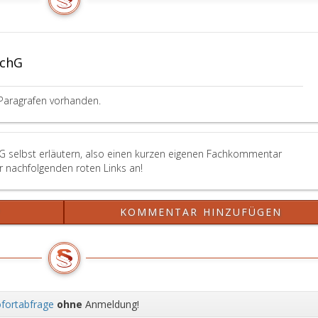
ftigungsverbots
ht
raph
SchG
äftigungsverbot
z
ß
Paragrafen vorhanden.
raphen
n
G selbst erläutern, also einen kurzen eigenen Fachkommentar
uch
er nachfolgenden roten Links an!
sprochenen
ngeld
ftigungsverbots
ß
?
KOMMENTAR HINZUFÜGEN
raph
mmungen
z
mt,
fortabfrage
ohne
Anmeldung!