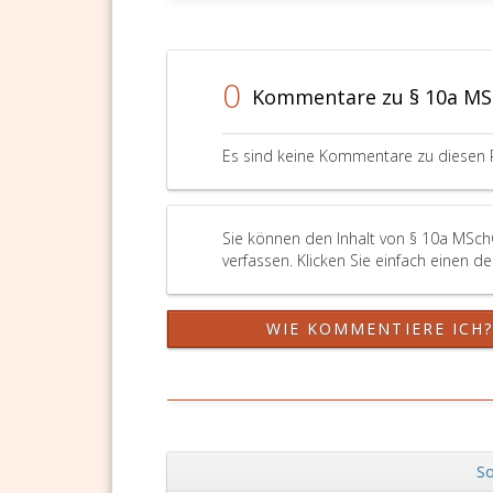
des
so
Beschä
beste
nach
bei
Parag
einem
0
Kommentare zu § 10a M
3,
Besch
Absat
gemä
eins,
den
Es sind keine Kommentare zu diesen 
oder
Parag
dem
4,
Begin
oder
eines
6
Sie können den Inhalt von § 10a MSch
auf
Anspr
verfassen. Klicken Sie einfach einen d
Dauer
auf
ausge
Woche
Beschä
gemä
WIE KOMMENTIERE ICH
nach
den
Parag
Besti
3,
des
Absat
ASVG.
3,
gehem
So
es