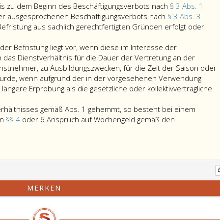
is zu dem Beginn des Beschäftigungsverbots nach
§ 3 Abs. 1
er ausgesprochenen Beschäftigungsverbots nach
§ 3 Abs. 3
efristung aus sachlich gerechtfertigten Gründen erfolgt oder
 der Befristung liegt vor, wenn diese im Interesse der
 das Dienstverhältnis für die Dauer der Vertretung an der
enstnehmer, zu Ausbildungszwecken, für die Zeit der Saison oder
mmte
urde, wenn aufgrund der in der vorgesehenen Verwendung
 längere Erprobung als die gesetzliche oder kollektivvertragliche
chlossenen
verhältnisses
erhältnisses gemäß Abs. 1 gehemmt, so besteht bei einem
en
§§ 4
oder 6 Anspruch auf Wochengeld gemäß den
ng
ngerschaft
sverhältnisses
ß
MERKEN
z
n
mt,