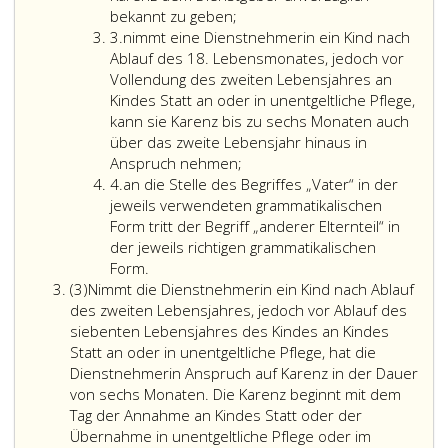
beginnt
nimmt
bekannt zu geben;
Ziffer
mit
die
3.
nimmt eine Dienstnehmerin ein Kind nach
3
dem
Dienstnehmerin
Ablauf des 18. Lebensmonates, jedoch vor
Tag
ihre
Vollendung des zweiten Lebensjahres an
der
Karenz
Kindes Statt an oder in unentgeltliche Pflege,
Annahme
nach
kann sie Karenz bis zu sechs Monaten auch
an
den
über das zweite Lebensjahr hinaus in
Kindes
Paragraphen
Anspruch nehmen;
Ziffer
Statt
15,
4.
an die Stelle des Begriffes „Vater“ in der
4
oder
und 15a
jeweils verwendeten grammatikalischen
der
unmittelbar
Form tritt der Begriff „anderer Elternteil“ in
Übernahme
ab
der jeweils richtigen grammatikalischen
in
dem
Form.
Absatz
unentgeltliche
Tag
(3)
Nimmt die Dienstnehmerin ein Kind nach Ablauf
3
Pflege
der
des zweiten Lebensjahres, jedoch vor Ablauf des
oder
Annahme
siebenten Lebensjahres des Kindes an Kindes
im
an
Statt an oder in unentgeltliche Pflege, hat die
Anschluss
Kindes
Dienstnehmerin Anspruch auf Karenz in der Dauer
an
Statt
von sechs Monaten. Die Karenz beginnt mit dem
eine
oder
Tag der Annahme an Kindes Statt oder der
Karenz
der
Übernahme in unentgeltliche Pflege oder im