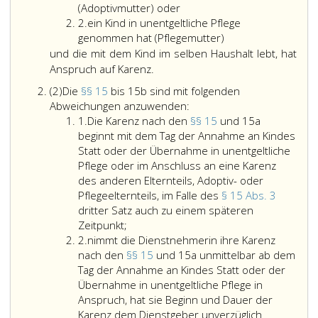
eins
(Adoptivmutter) oder
Ziffer
2.
ein Kind in unentgeltliche Pflege
2
genommen hat (Pflegemutter)
und
und
die mit dem Kind im selben Haushalt lebt, hat
Anspruch auf Karenz.
Absatz
(2)
Die
§§ 15
bis 15b sind mit folgenden
2
Die
Abweichungen anzuwenden:
Ziffer
Paragraphen
1.
Die Karenz nach den
§§ 15
und 15a
eins
15,
beginnt mit dem Tag der Annahme an Kindes
bis 15b
Statt oder der Übernahme in unentgeltliche
sind
Pflege oder im Anschluss an eine Karenz
mit
des anderen Elternteils, Adoptiv- oder
folgenden
Pflegeelternteils, im Falle des
§ 15 Abs. 3
Abweichungen
dritter Satz auch zu einem späteren
Die
anzuwenden:
Zeitpunkt;
Ziffer
Karenz
2.
nimmt die Dienstnehmerin ihre Karenz
2
nach
nach den
§§ 15
und 15a unmittelbar ab dem
den
Tag der Annahme an Kindes Statt oder der
Paragraphen
Übernahme in unentgeltliche Pflege in
15,
Anspruch, hat sie Beginn und Dauer der
und 15a
Karenz dem Dienstgeber unverzüglich