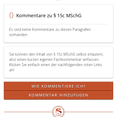
an
und 16
Kindes
sind
Statt
auf
0
Kommentare zu § 15c MSchG
an
Karenz
oder
nach
in
Absatz
Es sind keine Kommentare zu diesen Paragrafen
unentgeltliche
eins,
vorhanden.
Pflege,
und 3
hat
mit
die
der
Sie können den Inhalt von § 15c MSchG selbst erläutern,
Dienstnehmerin
Maßgabe
also einen kurzen eigenen Fachkommentar verfassen.
Anspruch
anzuwenden,
Klicken Sie einfach einen der nachfolgenden roten Links
auf
dass
an!
Karenz
anstelle
in
der
der
Bekanntgabe
WIE KOMMENTIERE ICH?
Dauer
der
von
Schwangersc
KOMMENTAR HINZUFÜGEN
sechs
(Paragraph
Monaten.
10,
Die
Absatz
Karenz
2,)