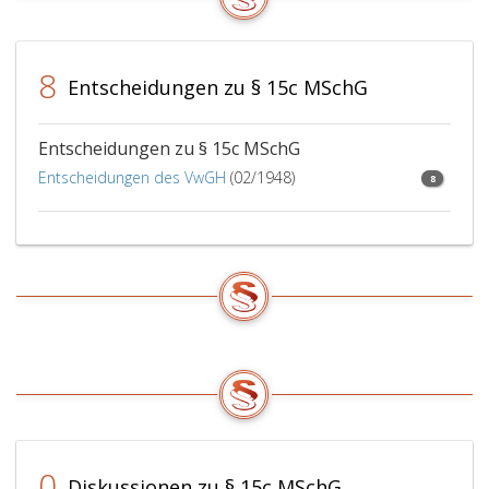
des
Mitteilung
anderen
das
Elternteils,
Verlangen
8
Adoptiv-
auf
Entscheidungen zu § 15c MSchG
oder
Gewährung
Pflegeelternteils,
einer
im
Karenz
Entscheidungen zu § 15c MSchG
Falle
verbunden
Entscheidungen des VwGH
(02/1948)
8
des
sein.
Paragraph
15,
Absatz
3,
dritter
Satz
auch
zu
einem
späteren
Zeitpunkt.
0
Diskussionen zu § 15c MSchG