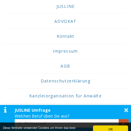
JUSLINE
ADVOKAT
Kontakt
Impressum
AGB
Datenschutzerklärung
Kanzleiorganisation für Anwälte
×
JUSLINE Umfrage
2026 JUSLINE
Welchen Beruf üben Sie aus?
JUSLINE® ist eine Marke der ADVOKAT
Unternehmensberatung Greiter & Greiter GmbH.
Diese Website verwendet Cookies um Ihnen das best
OK