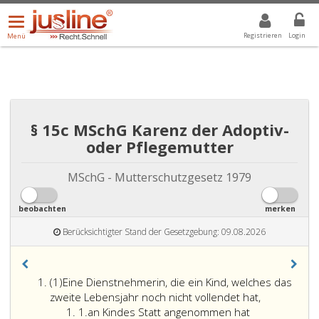
Menü
DROPDOWN: GEWÄHLTER WERT IST ALLE
ALLE
öffnen/schließen
Registrieren
Login
Menü
§ 15c MSchG Karenz der Adoptiv-
oder Pflegemutter
MSchG - Mutterschutzgesetz 1979
beobachten
merken
Berücksichtigter Stand der Gesetzgebung: 09.08.2026
Absatz
(1)
Eine Dienstnehmerin, die ein Kind, welches das
eins
zweite Lebensjahr noch nicht vollendet hat,
Ziffer
1.
an Kindes Statt angenommen hat