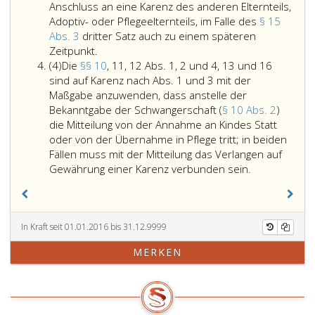
des
Übernahme
Anschluss an eine Karenz des anderen Elternteils,
anderen
in
Adoptiv- oder Pflegeelternteils, im Falle des
§ 15
Elternteils,
unentgeltliche
Abs. 3
dritter Satz auch zu einem späteren
Nimmt
Adoptiv-
Pflege
Zeitpunkt.
Absatz
die
oder
in
(4)
Die
§§ 10
, 11, 12 Abs. 1, 2 und 4, 13 und 16
4
Dienstnehmerin
Pflegeelternteils,
Anspruch,
sind auf Karenz nach Abs. 1 und 3 mit der
ein
im
hat
Maßgabe anzuwenden, dass anstelle der
Kind
Falle
sie
Bekanntgabe der Schwangerschaft (
§ 10 Abs. 2
)
nach
des
Beginn
die Mitteilung von der Annahme an Kindes Statt
Ablauf
Paragraph
und
oder von der Übernahme in Pflege tritt; in beiden
des
15,
Dauer
Fällen muss mit der Mitteilung das Verlangen auf
zweiten
Absatz
der
Die
Gewährung einer Karenz verbunden sein.
Lebensjahres,
3,
Karenz
Paragraphen
jedoch
dritter
dem
10,,
vor
Satz
Dienstgeber
11,
Ablauf
auch
unverzüglich
12
In Kraft seit 01.01.2016 bis 31.12.9999
des
zu
bekannt
Absatz
MERKEN
siebenten
einem
zu
eins,,
Lebensjahres
späteren
geben;
2
des
Zeitpunkt;
und 4,
Kindes
13