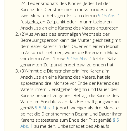
24. Lebensmonats des Kindes. Jeder Teil der
Karenz der Dienstnehmerin muss mindestens
zwei Monate betragen. Er ist in dem in
§ 15 Abs. 1
festgelegten Zeitpunkt oder im unmittelbaren
Die
Anschluss an eine Karenz des Vaters anzutreten.
Absatz
Karen
(2)
Aus Anlass des erstmaligen Wechsels der
2
kann
Betreuungsperson kann die Mutter gleichzeitig mit
zweim
dem Vater Karenz in der Dauer von einem Monat
mit
in Anspruch nehmen, wobei die Karenz ein Monat
dem
vor dem in Abs. 1 bzw.
§ 15b Abs. 1
letzter Satz
Aus
Vater
genannten Zeitpunkt endet bzw. zu enden hat.
Absatz
Anlass
geteil
(3)
Nimmt die Dienstnehmerin ihre Karenz im
3
des
werd
Anschluss an eine Karenz des Vaters, hat sie
erstmal
Teilen
spätestens drei Monate vor Ende der Karenz des
Wechse
die
Vaters ihrem Dienstgeber Beginn und Dauer der
der
Eltern
Karenz bekannt zu geben. Beträgt die Karenz des
Betreuu
die
Vaters im Anschluss an das Beschäftigungsverbot
kann
Karen
gemäß
§ 5 Abs. 1
jedoch weniger als drei Monate,
die
so
so hat die Dienstnehmerin Beginn und Dauer ihrer
Mutter
verlä
Karenz spätestens zum Ende der Frist gemäß
§ 5
gleichzei
sich
Abs. 1
zu melden. Unbeschadet des Ablaufs