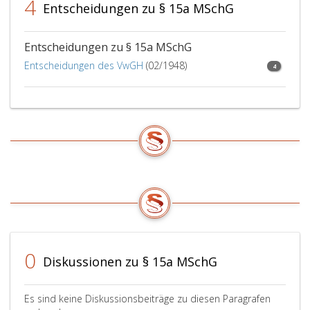
4
zum
Entscheidungen zu § 15a MSchG
Ende
der
Frist
Entscheidungen zu § 15a MSchG
gemäß
Entscheidungen des VwGH
(02/1948)
4
Paragraph
5,
Absatz
eins,
zu
melden.
Unbeschadet
des
Ablaufs
dieser
Fristen
kann
Karenz
0
Diskussionen zu § 15a MSchG
nach
Absatz
eins,
Es sind keine Diskussionsbeiträge zu diesen Paragrafen
vereinbart