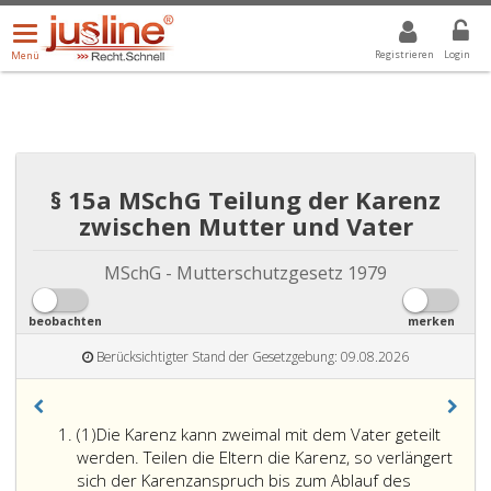
Menü
DROPDOWN: GEWÄHLTER WERT IST ALLE
ALLE
öffnen/schließen
Registrieren
Login
Menü
§ 15a MSchG Teilung der Karenz
zwischen Mutter und Vater
MSchG - Mutterschutzgesetz 1979
beobachten
merken
Berücksichtigter Stand der Gesetzgebung: 09.08.2026
Absatz
(1)
Die Karenz kann zweimal mit dem Vater geteilt
eins
werden. Teilen die Eltern die Karenz, so verlängert
sich der Karenzanspruch bis zum Ablauf des