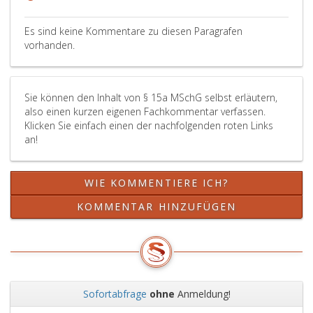
des
der
dem
eins,
in
Vaters
Bekanntgabe,
Ende
bzw.
dem
Es sind keine Kommentare zu diesen Paragrafen
ihrem
frühestens
ihres
Paragra
in
vorhanden.
Dienstgeber
jedoch
jeweiligen
15
Parag
Beginn
vier
Karenzteiles.
b,
15,
und
Monate
Absatz
Absat
Sie können den Inhalt von § 15a MSchG selbst erläutern,
Dauer
vor
eins,
eins,
also einen kurzen eigenen Fachkommentar verfassen.
der
Antritt
letzter
festg
Klicken Sie einfach einen der nachfolgenden roten Links
Karenz
des
Satz
Zeitp
an!
bekannt
Karenzteiles.
genann
oder
zu
Zeitpun
im
geben.
endet
unmit
WIE KOMMENTIERE ICH?
Beträgt
bzw.
Ansch
die
zu
an
KOMMENTAR HINZUFÜGEN
Karenz
enden
eine
des
hat.
Karen
Vaters
des
im
Vater
Anschluss
anzut
an
Sofortabfrage
ohne
Anmeldung!
das