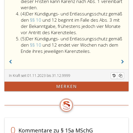
mit
der
dieser Fristen kann Karenz nach Abs. 1 vereinbart
Nimmt
dem
Karen
werden.
Absatz
die
Vater
bis
(4)
Der Kündigungs- und Entlassungsschutz gemäß
4
Dienstnehmerin
Karenz
zum
den
§§ 10
und 12 beginnt im Falle des Abs. 3 mit
ihre
in
Ablau
der Bekanntgabe, frühestens jedoch vier Monate
Karenz
Der
der
des
vor Antritt des Karenzteiles.
Absatz
im
Kündigungs-
Dauer
24. 
(5)
Der Kündigungs- und Entlassungsschutz gemäß
5
Anschluss
und
von
des
den
§§ 10
und 12 endet vier Wochen nach dem
an
Entlassungsschutz
Der
einem
Kinde
Ende ihres jeweiligen Karenzteiles.
eine
gemäß
Kündigungs-
Monat
Jeder
Karenz
den
und
in
Teil
des
Paragraphen
Entlassungsschutz
Anspru
der
Vaters,
10
gemäß
nehmen
Karen
In Kraft seit 01.11.2023 bis 31.12.9999
hat
und
den
wobei
der
MERKEN
sie
12
Paragraphen
die
Diens
spätestens
beginnt
10
Karenz
muss
drei
im
und
ein
mind
Monate
Falle
12
Monat
zwei
vor
des
endet
vor
Mona
Ende
Absatz
vier
dem
betra
der
3,
Wochen
in
Er
0
Kommentare zu § 15a MSchG
Karenz
mit
nach
Absatz
ist