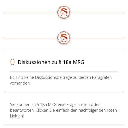
nicht
übersteigen.
Werden
der
Entscheidung
über
die
endgültige
Mietzinserhöhung
0
bei
Diskussionen zu § 18a MRG
einzelnen
Mietgegenständen
Es sind keine Diskussionsbeiträge zu diesen Paragrafen
andere
vorhanden.
Ausstattungskategorien
zugrunde
gelegt
als
Sie können zu § 18a MRG eine Frage stellen oder
in
beantworten. Klicken Sie einfach den nachfolgenden roten
der
Link an!
vorläufigen
Mietzinserhöhung,