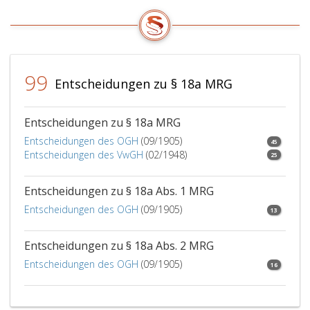
zugrunde
gelegten
Ausstattungskategorien)
sind
unter
99
Berücksichtigung
Entscheidungen zu § 18a MRG
der
bereits
vorliegenden
Entscheidungen zu § 18a MRG
Verfahrensergebnisse
Entscheidungen des OGH
(09/1905)
45
so
Entscheidungen des VwGH
(02/1948)
25
festzusetzen,
daß
Entscheidungen zu § 18a Abs. 1 MRG
sie
das
Entscheidungen des OGH
(09/1905)
13
in
der
Entscheidungen zu § 18a Abs. 2 MRG
endgültigen
Entscheidungen des OGH
(09/1905)
Erhöhung
16
voraussichtlich
ergebende
Ausmaß