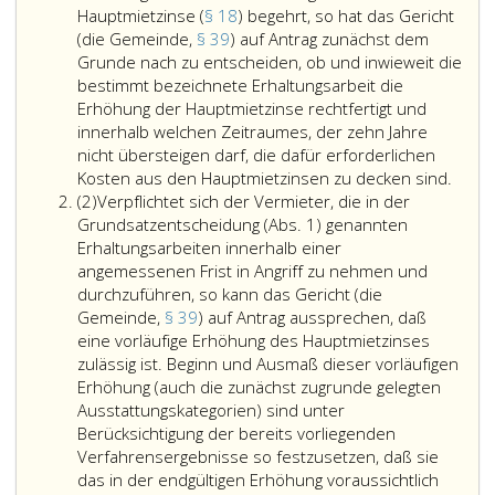
Hauptmietzinse (
§ 18
) begehrt, so hat das Gericht
(die Gemeinde,
§ 39
) auf Antrag zunächst dem
Grunde nach zu entscheiden, ob und inwieweit die
bestimmt bezeichnete Erhaltungsarbeit die
Erhöhung der Hauptmietzinse rechtfertigt und
innerhalb welchen Zeitraumes, der zehn Jahre
nicht übersteigen darf, die dafür erforderlichen
Wird
Kosten aus den Hauptmietzinsen zu decken sind.
Absatz
vor
(2)
Verpflichtet sich der Vermieter, die in der
2
der
Grundsatzentscheidung (Abs. 1) genannten
Durch
Erhaltungsarbeiten innerhalb einer
einer
angemessenen Frist in Angriff zu nehmen und
Erhal
durchzuführen, so kann das Gericht (die
eine
Gemeinde,
§ 39
) auf Antrag aussprechen, daß
Erhö
eine vorläufige Erhöhung des Hauptmietzinses
der
zulässig ist. Beginn und Ausmaß dieser vorläufigen
Haupt
Erhöhung (auch die zunächst zugrunde gelegten
(Para
Ausstattungskategorien) sind unter
18,)
Berücksichtigung der bereits vorliegenden
begeh
Verfahrensergebnisse so festzusetzen, daß sie
so
das in der endgültigen Erhöhung voraussichtlich