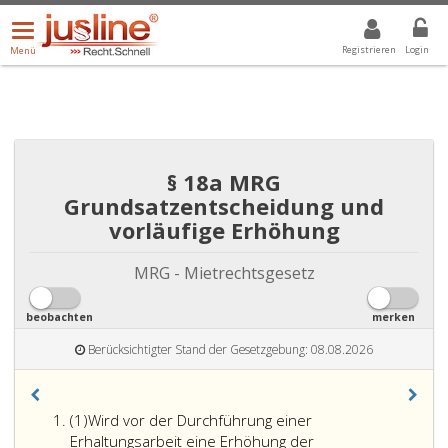
Menü
DROPDOWN: GEWÄHLTER WERT IST ALLE
ALLE
öffnen/schließen
Registrieren
Login
Menü
§ 18a MRG
Grundsatzentscheidung und
vorläufige Erhöhung
MRG - Mietrechtsgesetz
beobachten
merken
Berücksichtigter Stand der Gesetzgebung: 08.08.2026
Absatz
(1)
Wird vor der Durchführung einer
eins
Erhaltungsarbeit eine Erhöhung der