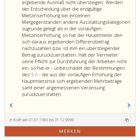
hat
ergebende Ausmaß nicht übersteigen. Werden
das
der Entscheidung über die endgültige
Geric
Mietzinserhöhung bei einzelnen
(die
Mietgegenständen andere Ausstattungskategorien
Geme
zugrunde gelegt als in der vorläufigen
Parag
Mietzinserhöhung, so hat der Hauptmieter den
39,)
sich daraus ergebenden Differenzbetrag
auf
nachzuzahlen bzw. ist ihm ein übersteigender
Antra
Betrag zurückzuerstatten. Hält der Vermieter
zunäc
seine Pflicht zur Durchführung der Arbeiten nicht
dem
ein, so hat er - unbeschadet der Bestimmungen
Grun
des
§ 6
- die aus der vorläufigen Erhöhung der
nach
Hauptmietzinse sich ergebenden Mehrbeträge
zu
samt einer angemessenen Verzinsung
Verpflichtet
entsc
zurückzuerstatten.
sich
ob
der
und
Vermieter,
inwie
die
die
In Kraft seit 01.01.1986 bis 31.12.9999
in
best
MERKEN
der
bezei
Grundsatzentscheidung
Erhal