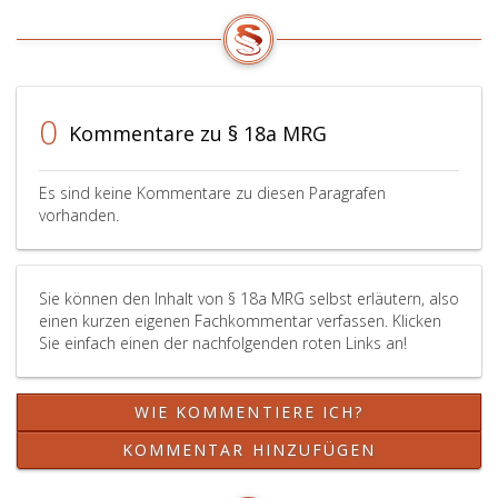
(Absatz
die
eins,)
Erhö
genannten
der
Erhaltungsarbeiten
Haupt
innerhalb
rechtf
0
Kommentare zu § 18a MRG
einer
und
angemessenen
inner
Frist
welc
Es sind keine Kommentare zu diesen Paragrafen
in
Zeitr
vorhanden.
Angriff
der
zu
zehn
nehmen
Jahre
Sie können den Inhalt von § 18a MRG selbst erläutern, also
und
nicht
einen kurzen eigenen Fachkommentar verfassen. Klicken
durchzuführen,
übers
Sie einfach einen der nachfolgenden roten Links an!
so
darf,
kann
die
das
dafür
WIE KOMMENTIERE ICH?
Gericht
erfor
(die
Koste
KOMMENTAR HINZUFÜGEN
Gemeinde,
aus
Paragraph
den