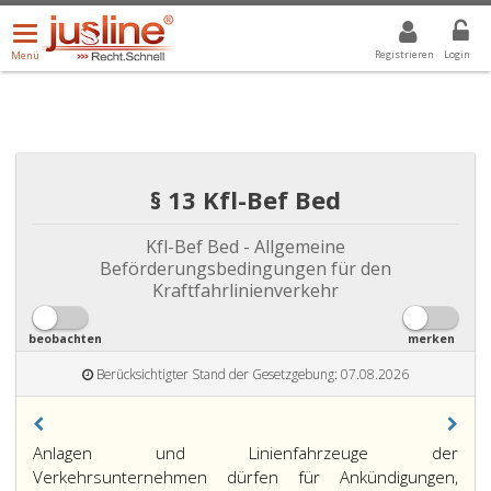
Menü
DROPDOWN: GEWÄHLTER WERT IST ALLE
ALLE
öffnen/schließen
Registrieren
Login
Menü
§ 13 Kfl-Bef Bed
Kfl-Bef Bed - Allgemeine
Beförderungsbedingungen für den
Kraftfahrlinienverkehr
beobachten
merken
Berücksichtigter Stand der Gesetzgebung: 07.08.2026
Paragraph
Anlagen und Linienfahrzeuge der
13,
Verkehrsunternehmen dürfen für Ankündigungen,