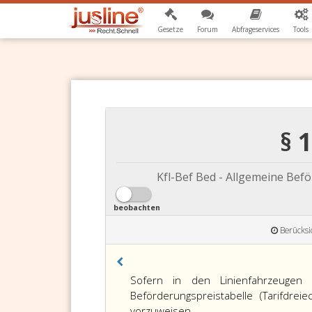
Gesetze
Forum
Abfrageservices
Tools
§ 
Kfl-Bef Bed - Allgemeine Bef
beobachten
Berücksi
Paragraph
Sofern in den Linienfahrzeugen 
17,
Beförderungspreistabelle (Tarifdre
vorzuweisen.