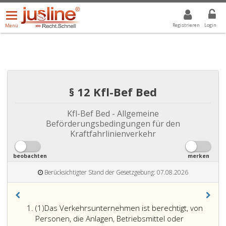
Menü
DROPDOWN: GEWÄHLTER WERT IST ALLE
ALLE
öffnen/schließen
Registrieren
Login
Menü
§ 12 Kfl-Bef Bed
Kfl-Bef Bed - Allgemeine
Beförderungsbedingungen für den
Kraftfahrlinienverkehr
beobachten
merken
Berücksichtigter Stand der Gesetzgebung: 07.08.2026
Absatz
(1)
Das Verkehrsunternehmen ist berechtigt, von
eins
Personen, die Anlagen, Betriebsmittel oder