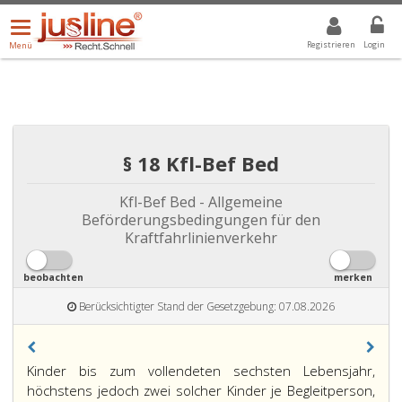
Menü
DROPDOWN: GEWÄHLTER WERT IST ALLE
ALLE
öffnen/schließen
Registrieren
Login
Menü
§ 18 Kfl-Bef Bed
Kfl-Bef Bed - Allgemeine
Beförderungsbedingungen für den
Kraftfahrlinienverkehr
beobachten
merken
Berücksichtigter Stand der Gesetzgebung: 07.08.2026
Paragraph
Kinder bis zum vollendeten sechsten Lebensjahr,
18,
höchstens jedoch zwei solcher Kinder je Begleitperson,